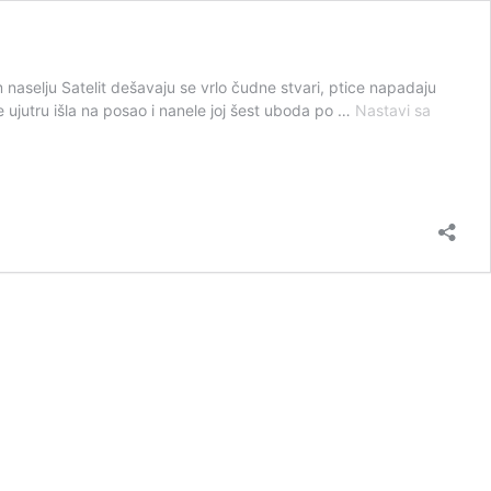
aselju Satelit dešavaju se vrlo čudne stvari, ptice napadaju
e ujutru išla na posao i nanele joj šest uboda po …
Nastavi sa