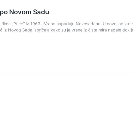
e po Novom Sadu
 filma „Ptice“ iz 1963., Vrane napadaju Novosađane. U novosadskom n
ć iz Novog Sada ispričala kako su je vrane iz čista mira napale dok j