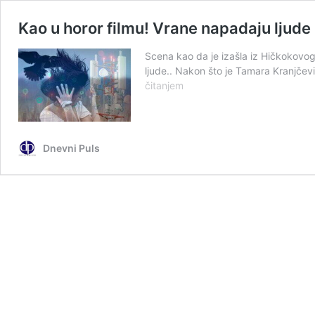
Kao u horor filmu! Vrane napadaju ljud
Scena kao da je izašla iz Hičkokovog
ljude.. Nakon što je Tamara Kranjčevi
Kao
čitanjem
u
horor
filmu!
Vrane
Dnevni Puls
napadaju
ljude
po
Novom
Sadu