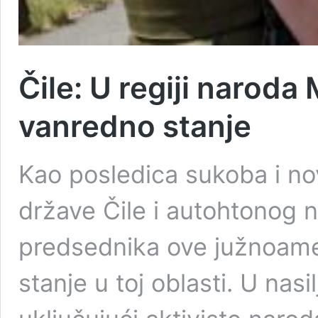
Čile: U regiji narod
vanredno stanje
Kao posledica sukoba i no
države Čile i autohtonog 
predsednika ove južnoame
stanje u toj oblasti. U nas