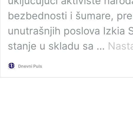
uključujući aktiviste nar
bezbednosti i šumare, pren
unutrašnjih poslova Izkia 
stanje u skladu sa …
Nasta
Dnevni Puls