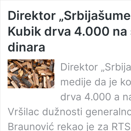
Direktor „Srbijašume“
Kubik drva 4.000 na 
dinara
Direktor „Srbi
medije da je k
drva 4.000 a na
Vršilac dužnosti generalno
Braunović rekao je za RT