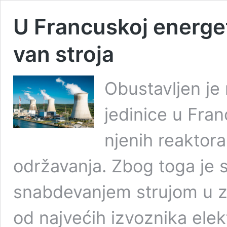
U Francuskoj energet
van stroja
Obustavljen je
jedinice u Fran
njenih reaktor
održavanja. Zbog toga je s
snabdevanjem strujom u zem
od najvećih izvoznika elek