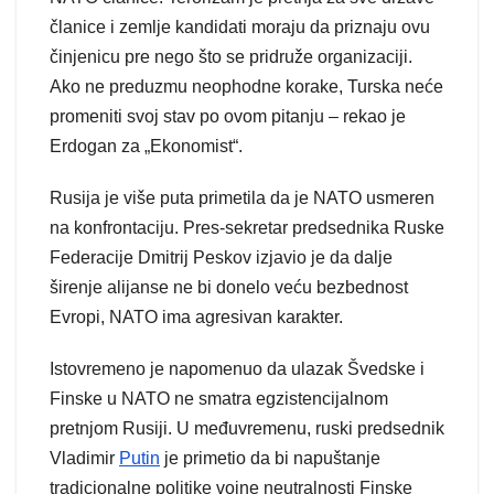
članice i zemlje kandidati moraju da priznaju ovu
činjenicu pre nego što se pridruže organizaciji.
Ako ne preduzmu neophodne korake, Turska neće
promeniti svoj stav po ovom pitanju – rekao je
Erdogan za „Ekonomist“.
Rusija je više puta primetila da je NATO usmeren
na konfrontaciju. Pres-sekretar predsednika Ruske
Federacije Dmitrij Peskov izjavio je da dalje
širenje alijanse ne bi donelo veću bezbednost
Evropi, NATO ima agresivan karakter.
Istovremeno je napomenuo da ulazak Švedske i
Finske u NATO ne smatra egzistencijalnom
pretnjom Rusiji. U međuvremenu, ruski predsednik
Vladimir
Putin
je primetio da bi napuštanje
tradicionalne politike vojne neutralnosti Finske