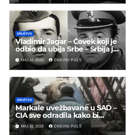
DRUŠTVO
Vladimir Jagar – Čovek koji je
odbio da ubija Srbe – Srbija je
dužna da ga pamti
MAJ 10, 2026
DNEVNI PULS
DRUŠTVO
Markale uvežbavane u SAD –
CIA sve odradila kako bi
optužili Srbe
MAJ 10, 2026
DNEVNI PULS