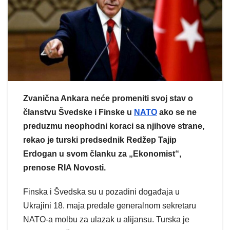
Zvanična Ankara neće promeniti svoj stav o
članstvu Švedske i Finske u
NATO
ako se ne
preduzmu neophodni koraci sa njihove strane,
rekao je turski predsednik Redžep Tajip
Erdogan u svom članku za „Ekonomist“,
prenose RIA Novosti.
Finska i Švedska su u pozadini događaja u
Ukrajini 18. maja predale generalnom sekretaru
NATO-a molbu za ulazak u alijansu. Turska je