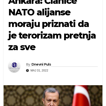
Ankara: Članice
NATO alijanse
moraju priznati da
je terorizam pretnja
za sve
By
Dnevni Puls
MAJ 31, 2022