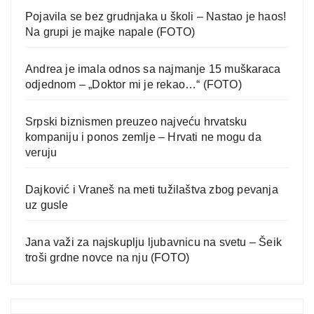
Pojavila se bez grudnjaka u školi – Nastao je haos!
Na grupi je majke napale (FOTO)
Andrea je imala odnos sa najmanje 15 muškaraca
odjednom – „Doktor mi je rekao…“ (FOTO)
Srpski biznismen preuzeo najveću hrvatsku
kompaniju i ponos zemlje – Hrvati ne mogu da
veruju
Dajković i Vraneš na meti tužilaštva zbog pevanja
uz gusle
Jana važi za najskuplju ljubavnicu na svetu – Šeik
troši grdne novce na nju (FOTO)