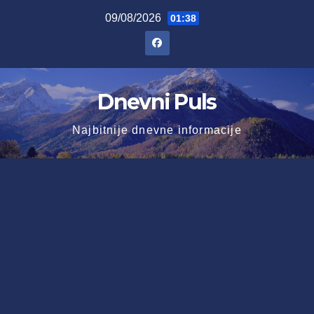
Skip
09/08/2026
01:38
to
content
Dnevni Puls
Najbitnije dnevne informacije