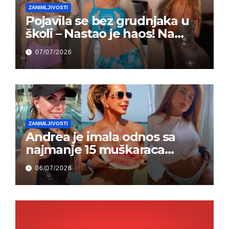
ZANIMLJIVOSTI
Pojavila se bez grudnjaka u
školi – Nastao je haos! Na
grupi je majke napale (FOTO)
07/07/2026
ZANIMLJIVOSTI
Andrea je imala odnos sa
najmanje 15 muškaraca
odjednom – „Doktor mi je
06/07/2026
rekao…“ (FOTO)