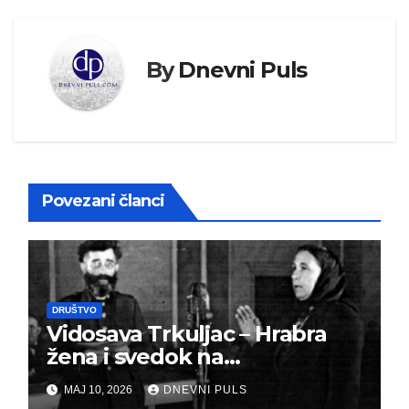
By
Dnevni Puls
Povezani članci
DRUŠTVO
Vidosava Trkuljac – Hrabra
žena i svedok na
montiranom suđenju
MAJ 10, 2026
DNEVNI PULS
đeneralu Draži