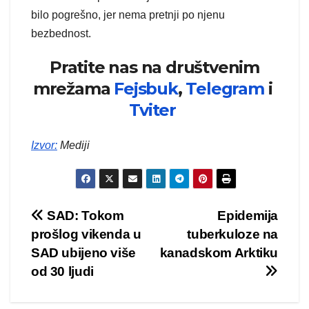
bilo pogrešno, jer nema pretnji po njenu
bezbednost.
Pratite nas na društvenim
mrežama
Fejsbuk
,
Telegram
i
Tviter
Izvor
:
Mediji
Kretanje
SAD: Tokom
Epidemija
prošlog vikenda u
tuberkuloze na
članka
SAD ubijeno više
kanadskom Arktiku
od 30 ljudi