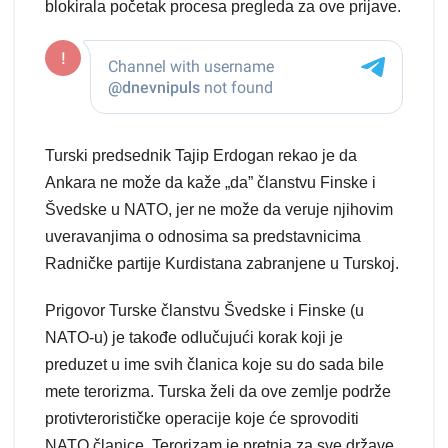
blokirala početak procesa pregleda za ove prijave.
Turski predsednik Tajip Erdogan rekao je da
Ankara ne može da kaže „da” članstvu Finske i
Švedske u NATO, jer ne može da veruje njihovim
uveravanjima o odnosima sa predstavnicima
Radničke partije Kurdistana zabranjene u Turskoj.
Prigovor Turske članstvu Švedske i Finske (u
NATO-u) je takođe odlučujući korak koji je
preduzet u ime svih članica koje su do sada bile
mete terorizma. Turska želi da ove zemlje podrže
protivterorističke operacije koje će sprovoditi
NATO članice. Terorizam je pretnja za sve države