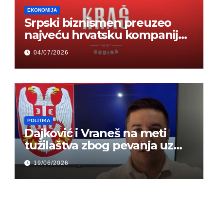
EKONOMIJA
Srpski biznismen preuzeo
najveću hrvatsku kompaniju i
ponos zemlje – Hrvati ne
04/07/2026
mogu da veruju
POLITIKA
Dajković i Vraneš na meti
tužilaštva zbog pevanja uz
gusle
19/06/2026