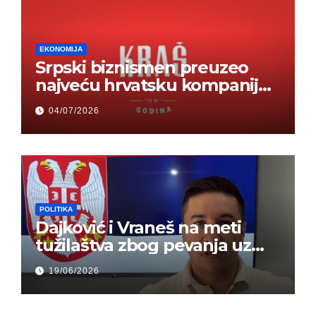
EKONOMIJA
Srpski biznismen preuzeo
najveću hrvatsku kompaniju i
ponos zemlje – Hrvati ne
04/07/2026
mogu da veruju
POLITIKA
Dajković i Vraneš na meti
tužilaštva zbog pevanja uz
gusle
19/06/2026