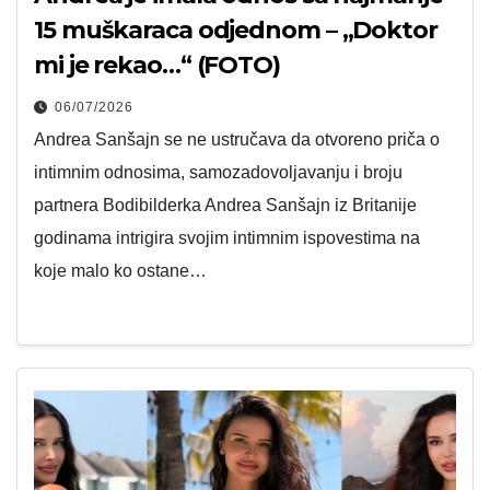
15 muškaraca odjednom – „Doktor
mi je rekao…“ (FOTO)
06/07/2026
Andrea Sanšajn se ne ustručava da otvoreno priča o
intimnim odnosima, samozadovoljavanju i broju
partnera Bodibilderka Andrea Sanšajn iz Britanije
godinama intrigira svojim intimnim ispovestima na
koje malo ko ostane…