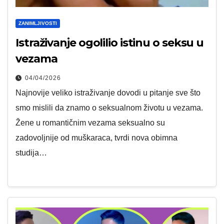
ZANIMLJIVOSTI
Istraživanje ogolilio istinu o seksu u
vezama
04/04/2026
Najnovije veliko istraživanje dovodi u pitanje sve što
smo mislili da znamo o seksualnom životu u vezama.
Žene u romantičnim vezama seksualno su
zadovoljnije od muškaraca, tvrdi nova obimna
studija…