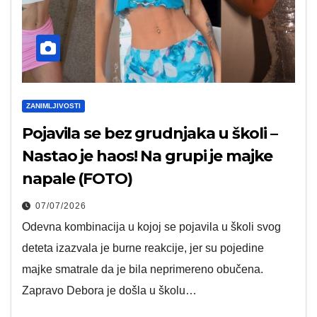
ZANIMLJIVOSTI
Pojavila se bez grudnjaka u školi –
Nastao je haos! Na grupi je majke
napale (FOTO)
07/07/2026
Odevna kombinacija u kojoj se pojavila u školi svog
deteta izazvala je burne reakcije, jer su pojedine
majke smatrale da je bila neprimereno obučena.
Zapravo Debora je došla u školu…