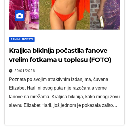
ZANIMLJIVOSTI
Kraljica bikinija počastila fanove
vrelim fotkama u toplesu (FOTO)
20/01/2026
Poznata po svojim atraktivnim izdanjima, čuvena
Elizabet Harli ni ovog puta nije razočarala verne
fanove na mrežama. Kraljica bikinija, kako mnogi zovu
slavnu Elizabet Harli, još jednom je pokazala zašto…