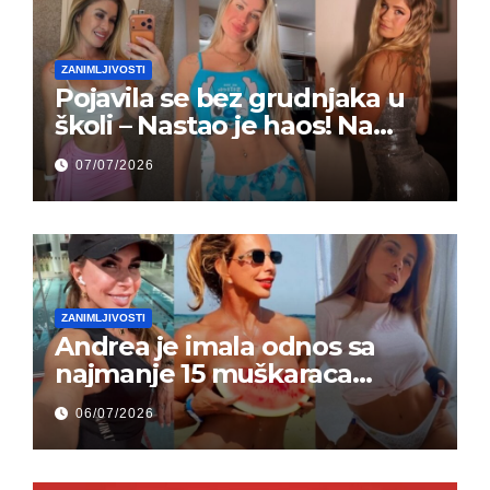
ZANIMLJIVOSTI
Pojavila se bez grudnjaka u
školi – Nastao je haos! Na
grupi je majke napale (FOTO)
07/07/2026
ZANIMLJIVOSTI
Andrea je imala odnos sa
najmanje 15 muškaraca
odjednom – „Doktor mi je
06/07/2026
rekao…“ (FOTO)