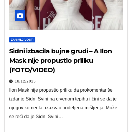
ZANIMLJIVOSTI
Sidni izbacila bujne grudi – A Ilon
Mask nije propustio priliku
(FOTO/VIDEO)
18/12/2025
Ilon Mask nije propustio priliku da prokomentariše
izdanje Sidni Svini na crvenom tepihu i čini se da je
njegov komentar izazvao podeljena mišljenja. Može
se reći da je Sidni Svini…