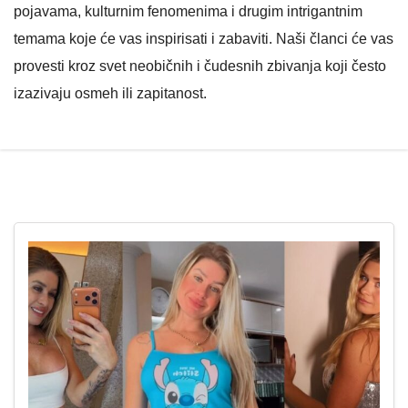
pojavama, kulturnim fenomenima i drugim intrigantnim
temama koje će vas inspirisati i zabaviti. Naši članci će vas
provesti kroz svet neobičnih i čudesnih zbivanja koji često
izazivaju osmeh ili zapitanost.