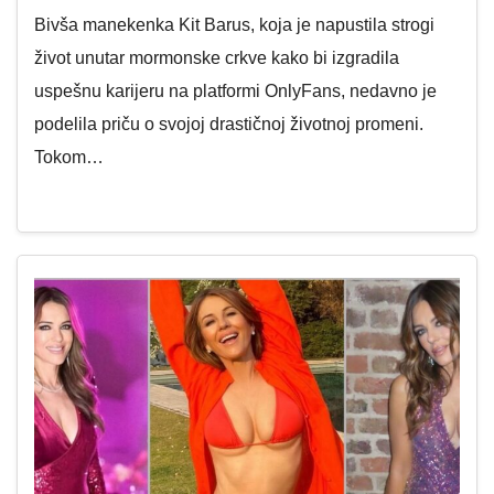
Bivša manekenka Kit Barus, koja je napustila strogi
život unutar mormonske crkve kako bi izgradila
uspešnu karijeru na platformi OnlyFans, nedavno je
podelila priču o svojoj drastičnoj životnoj promeni.
Tokom…