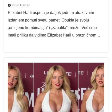
06/01/2026
Elizabet Harli uspela je da još jednim atraktivnim
izdanjem pomuti svetu pamet. Obukla je svoju
„omiljenu kombinaciju“ i „zapalila“ mreže. Već smo
imali priliku da vidimo Elizabet Harli u prazničnom…