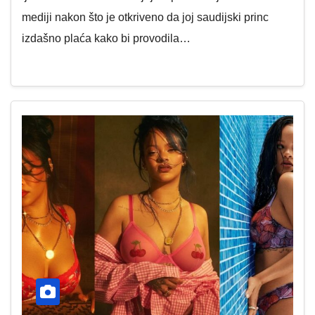
mediji nakon što je otkriveno da joj saudijski princ
izdašno plaća kako bi provodila…