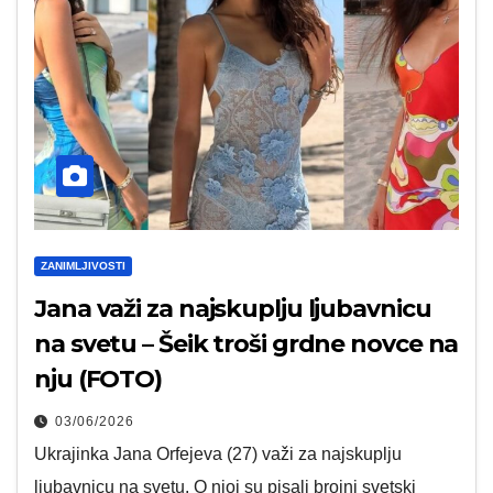
ZANIMLJIVOSTI
Jana važi za najskuplju ljubavnicu
na svetu – Šeik troši grdne novce na
nju (FOTO)
03/06/2026
Ukrajinka Jana Orfejeva (27) važi za najskuplju
ljubavnicu na svetu. O njoj su pisali brojni svetski