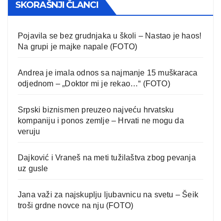
SKORAŠNJI ČLANCI
Pojavila se bez grudnjaka u školi – Nastao je haos!
Na grupi je majke napale (FOTO)
Andrea je imala odnos sa najmanje 15 muškaraca
odjednom – „Doktor mi je rekao…“ (FOTO)
Srpski biznismen preuzeo najveću hrvatsku
kompaniju i ponos zemlje – Hrvati ne mogu da
veruju
Dajković i Vraneš na meti tužilaštva zbog pevanja
uz gusle
Jana važi za najskuplju ljubavnicu na svetu – Šeik
troši grdne novce na nju (FOTO)