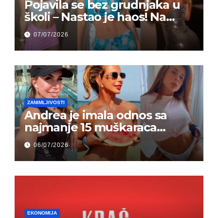
Pojavila se bez grudnjaka u
školi – Nastao je haos! Na
grupi je majke napale (FOTO)
07/07/2026
ZANIMLJIVOSTI
Andrea je imala odnos sa
najmanje 15 muškaraca
odjednom – „Doktor mi je
06/07/2026
rekao…“ (FOTO)
EKONOMIJA