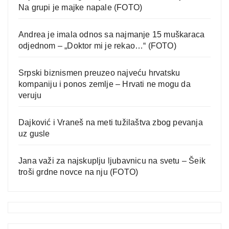
Na grupi je majke napale (FOTO)
Andrea je imala odnos sa najmanje 15 muškaraca
odjednom – „Doktor mi je rekao…“ (FOTO)
Srpski biznismen preuzeo najveću hrvatsku
kompaniju i ponos zemlje – Hrvati ne mogu da
veruju
Dajković i Vraneš na meti tužilaštva zbog pevanja
uz gusle
Jana važi za najskuplju ljubavnicu na svetu – Šeik
troši grdne novce na nju (FOTO)