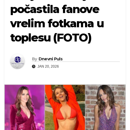
počastila fanove
vrelim fotkama u
toplesu (FOTO)
By
Dnevni Puls
JAN 20, 2026