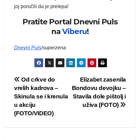
joj poručili da je prelepa!
Pratite Portal Dnevni Puls
na
Viberu
!
Dnevni Puls
/superzena
Kretanje
Od crkve do
Elizabet zasenila
vrelih kadrova –
Bondovu devojku –
članka
Skinula se i krenula
Stavila dole pištolj i
u akciju
uživa (FOTO)
(FOTO/VIDEO)