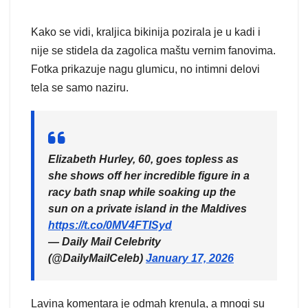
Kako se vidi, kraljica bikinija pozirala je u kadi i
nije se stidela da zagolica maštu vernim fanovima.
Fotka prikazuje nagu glumicu, no intimni delovi
tela se samo naziru.
Elizabeth Hurley, 60, goes topless as
she shows off her incredible figure in a
racy bath snap while soaking up the
sun on a private island in the Maldives
https://t.co/0MV4FTISyd
— Daily Mail Celebrity
(@DailyMailCeleb)
January 17, 2026
Lavina komentara je odmah krenula, a mnogi su