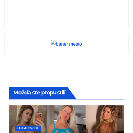
Možda ste propustili
ZANIMLJIVOSTI