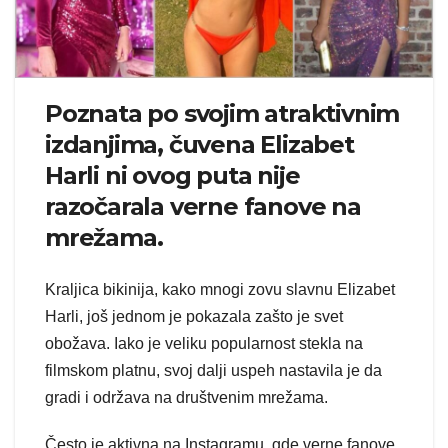
Poznata po svojim atraktivnim
izdanjima, čuvena Elizabet
Harli ni ovog puta nije
razočarala verne fanove na
mrežama.
Kraljica bikinija, kako mnogi zovu slavnu Elizabet
Harli, još jednom je pokazala zašto je svet
obožava. Iako je veliku popularnost stekla na
filmskom platnu, svoj dalji uspeh nastavila je da
gradi i održava na društvenim mrežama.
Često je aktivna na Instagramu, gde verne fanove