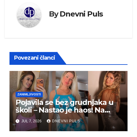
By
Dnevni Puls
Povezani članci
ZANIMLJIVOSTI
Pojavila se bez grudnjaka u
školi – Nastao je haos! Na
grupi je majke napale (FOTO)
JUL 7, 2026
DNEVNI PULS