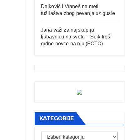
Dajković i Vraneš na meti
tužilaštva zbog pevanja uz gusle
Jana važi za najskuplju
ljubavnicu na svetu – Šeik troši
grdne novce na nju (FOTO)
KATEGORIJE
Kategorije