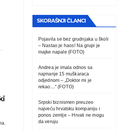
SKORAŠNJI ČLANCI
Pojavila se bez grudnjaka u školi
– Nastao je haos! Na grupi je
majke napale (FOTO)
Andrea je imala odnos sa
najmanje 15 muškaraca
odjednom – „Doktor mi je
rekao…“ (FOTO)
ki
Srpski biznismen preuzeo
najveću hrvatsku kompaniju i
ponos zemlje – Hrvati ne mogu
da veruju
na.