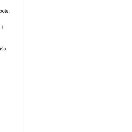
pote,
 i
išu