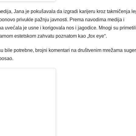
edija, Jana je pokušavala da izgradi karijeru kroz takmičenja le
u ponovo privukle pažnju javnosti. Prema navodima medija i
većala je usne i korigovala nos i jagodice. Mnogi su primetili
ularnom estetskom zahvatu poznatom kao „fox eye“.
isu bile potrebne, brojni komentari na društvenim mrežama suger
 posao.