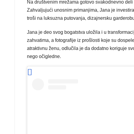
Na društvenim mrežama gotovo svakodnevno deli fot
Zahvaljujući unosnim primanjima, Jana je investira
troši na luksuzna putovanja, dizajnersku garderob
Jana je deo svog bogatstva uložila i u transformac
zahvatima, a fotografije iz prošlosti koje su dospe
atraktivnu ženu, odlučila je da dodatno koriguje s
nego očigledne.