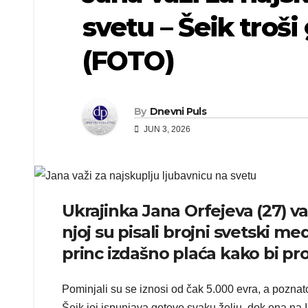
svetu – Šeik troš
(FOTO)
By
Dnevni Puls
JUN 3, 2026
Ukrajinka Jana Orfejeva (27) va
njoj su pisali brojni svetski med
princ izdašno plaća kako bi p
Pominjali su se iznosi od čak 5.000 evra, a poznato
Šeik joj ispunjava gotovo svaku želju, dok ona na 