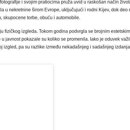
ografije i svojim pratiocima pruža uvid u raskošan način život
la u nekretnine širom Evrope, uključujući i rodni Kijev, dok deo
u, skupocene torbe, obuću i automobile.
iju fizičkog izgleda. Tokom godina podvrgla se brojnim estetski
le u javnost pokazale su koliko se promenila. Iako je oduvek važi
voj izgled, pa su razlike između nekadašnjeg i sadašnjeg izdanja