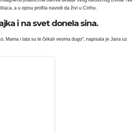
laca, a u opisu profila navodi da živi u Cirihu.
ka i na svet donela sina.
o. Mama i tata su te čekali veoma dugo“, napisala je Jana uz