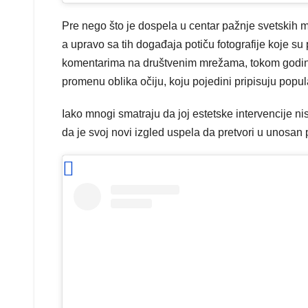
Pre nego što je dospela u centar pažnje svetskih m
a upravo sa tih događaja potiču fotografije koje s
komentarima na društvenim mrežama, tokom godina u
promenu oblika očiju, koju pojedini pripisuju pop
Iako mnogi smatraju da joj estetske intervencije n
da je svoj novi izgled uspela da pretvori u unosan