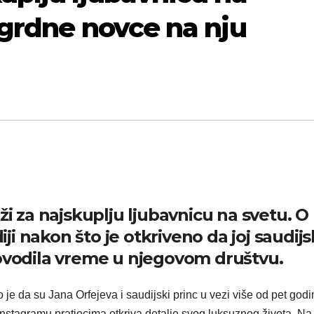
i grdne novce na nju
ži za najskuplju ljubavnicu na svetu. O
iji nakon što je otkriveno da joj saudijs
rovodila vreme u njegovom društvu.
 je da su Jana Orfejeva i saudijski princ u vezi više od pet godi
Instagramu pratiocima otkriva detalje svog luksuznog života. Na