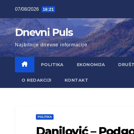
Skip
07/08/2026
16:21
to
content
Dnevni Puls
Najbitnije dnevne informacije
POLITIKA
EKONOMIJA
DRUŠ
O REDAKCIJI
KONTAKT
POLITIKA
Danilović – Podgo