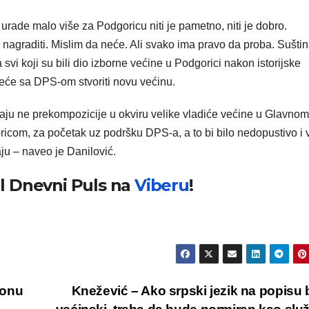
 urade malo više za Podgoricu niti je pametno, niti je dobro.
 nagraditi. Mislim da neće. Ali svako ima pravo da proba. Suštin
svi koji su bili dio izborne većine u Podgorici nakon istorijske
eće sa DPS-om stvoriti novu većinu.
šaju ne prekompozicije u okviru velike vladiće većine u Glavnom
com, za početak uz podršku DPS-a, a to bi bilo nedopustivo i 
ju – naveo je Danilović.
al Dnevni Puls na
Viberu
!
ponu
Knežević – Ako srpski jezik na popisu