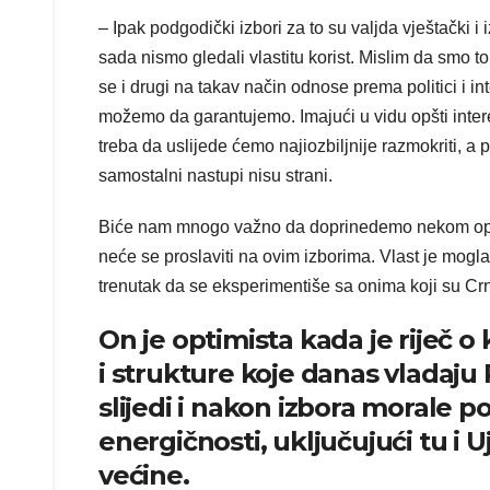
– Ipak podgodički izbori za to su valjda vještački
sada nismo gledali vlastitu korist. Mislim da smo to 
se i drugi na takav način odnose prema politici i i
možemo da garantujemo. Imajući u vidu opšti inte
treba da uslijede ćemo najiozbiljnije razmokriti, a
samostalni nastupi nisu strani.
Biće nam mnogo važno da doprinedemo nekom opštem
neće se proslaviti na ovim izborima. Vlast je mogla 
trenutak da se eksperimentiše sa onima koji su Crn
On je optimista kada je riječ o k
i strukture koje danas vladaj
slijedi i nakon izbora morale p
energičnosti, uključujući tu i 
većine.