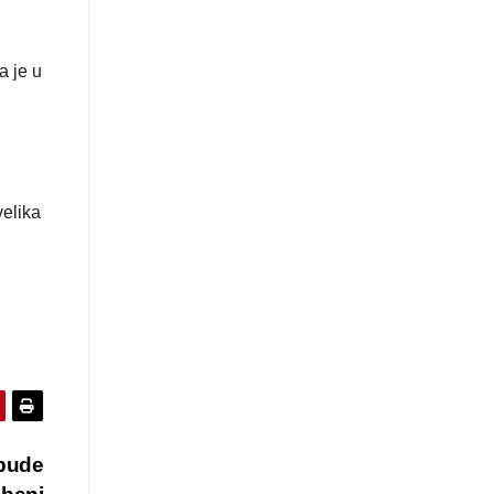
a je u
velika
 bude