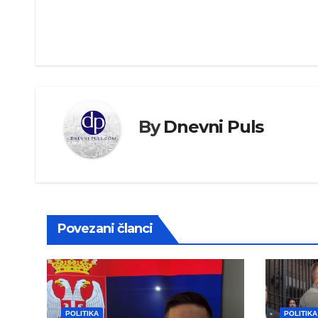
članka
By
Dnevni Puls
Povezani članci
POLITIKA
POLITIKA