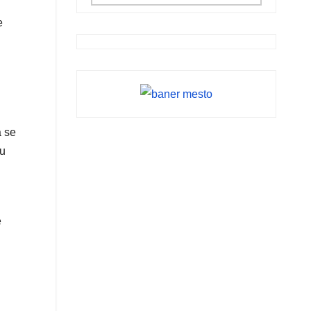
e
a se
 u
e