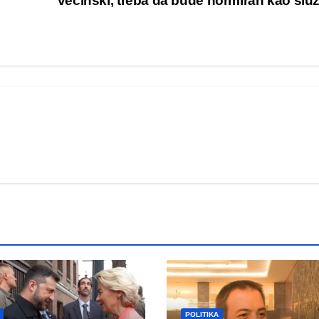
većinski, treba da bude normiran kao slu
POLITIKA