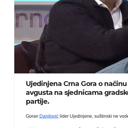
Ujedinjena Crna Gora o načinu 
avgusta na sjednicama gradsko
partije.
Goran
Danilović
lider Ujedinjene, suštinski ne vode