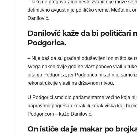
– Iako ne pregovaramo nešto zvaničnije može se oč
definitivno avgust nije političko vreme. Međutim, o
Danilović.
Danilović kaže da bi političari m
Podgorica.
– Nije baš da su građani oduševljeni onim što se ra
svega nakon dvije godine vlast ponovo vrati u ruke
pitanju Podgorica, jer Podgorica nikad nije samo 
rekonstrukcije vlasti na državnom nivou.
U Podgorici smo dio parlamentarne većine koja nije
napravimo pogrešan korak ili korak viška koji bi 
Podgoricom – kaže Danilović.
On ističe da je makar po brojk