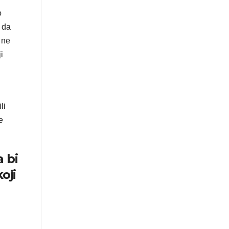
o
i da
 ne
i
li
e
a bi
oji