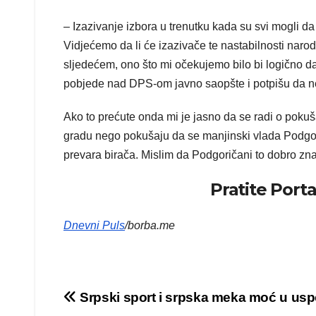
– Izazivanje izbora u trenutku kada su svi mogli da
Vidjećemo da li će izazivače te nastabilnosti narod
sljedećem, ono što mi očekujemo bilo bi logično da 
pobjede nad DPS-om javno saopšte i potpišu da n
Ako to prećute onda mi je jasno da se radi o poku
gradu nego pokušaju da se manjinski vlada Podgori
prevara birača. Mislim da Podgoričani to dobro zna
Pratite Port
Dnevni Puls
/borba.me
Kretanje
Srpski sport i srpska meka moć u us