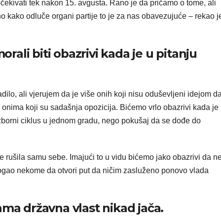
ekivati tek nakon 15. avgusta. Rano je da pričamo o tome, ali
no kako odluče organi partije to je za nas obavezujuće – rekao j
orali biti obazrivi kada je u pitanju
dilo, ali vjerujem da je više onih koji nisu oduševljeni idejom d
 onima koji su sadašnja opozicija. Bićemo vrlo obazrivi kada je
izborni ciklus u jednom gradu, nego pokušaj da se dođe do
 rušila samu sebe. Imajući to u vidu bićemo jako obazrivi da n
mogao nekome da otvori put da ničim zasluženo ponovo vlada
ama državna vlast nikad jača.