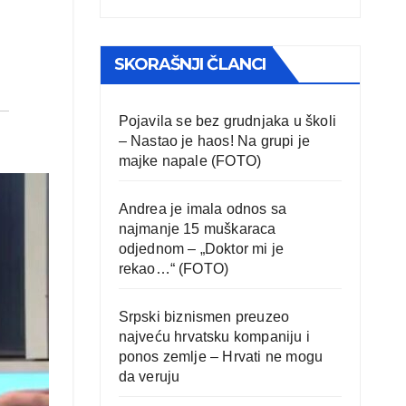
SKORAŠNJI ČLANCI
Pojavila se bez grudnjaka u školi
– Nastao je haos! Na grupi je
majke napale (FOTO)
Andrea je imala odnos sa
najmanje 15 muškaraca
odjednom – „Doktor mi je
rekao…“ (FOTO)
Srpski biznismen preuzeo
najveću hrvatsku kompaniju i
ponos zemlje – Hrvati ne mogu
da veruju