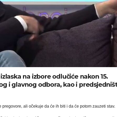
izlaska na izbore odlučiće nakon 15.
g i glavnog odbora, kao i predsjedniš
 pregovore, ali očekuje da će ih biti i da će potom zauzeti stav.