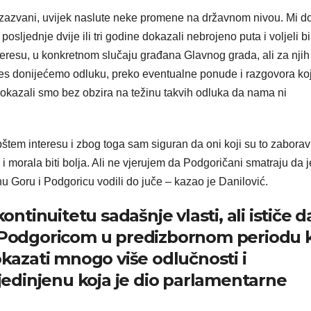
 i izazvani, uvijek naslute neke promene na državnom nivou. Mi d
posljednje dvije ili tri godine dokazali nebrojeno puta i voljeli b
nteresu, u konkretnom slučaju građana Glavnog grada, ali za njih
res donijećemo odluku, preko eventualne ponude i razgovora koj
 pokazali smo bez obzira na težinu takvih odluka da nama ni
 interesu i zbog toga sam siguran da oni koji su to zaboravi
i morala biti bolja. Ali ne vjerujem da Podgoričani smatraju da j
u Goru i Podgoricu vodili do juče – kazao je Danilović.
ontinuitetu sadašnje vlasti, ali ističe d
u Podgoricom u predizbornom periodu k
okazati mnogo više odlučnosti i
Ujedinjenu koja je dio parlamentarne