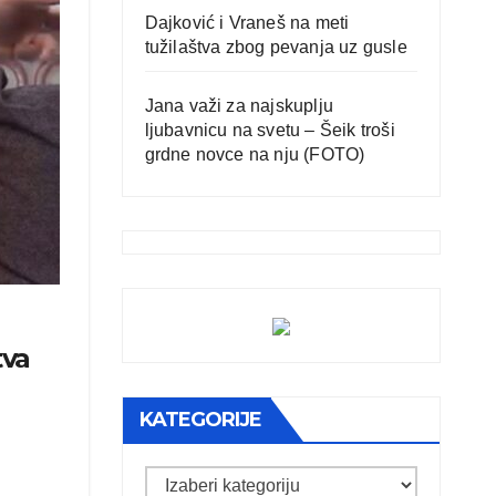
Dajković i Vraneš na meti
tužilaštva zbog pevanja uz gusle
Jana važi za najskuplju
ljubavnicu na svetu – Šeik troši
grdne novce na nju (FOTO)
tva
KATEGORIJE
Kategorije