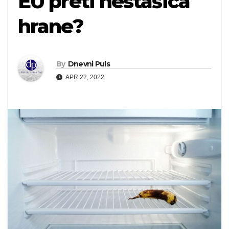
EU preti nestašica
hrane?
By
Dnevni Puls
APR 22, 2022