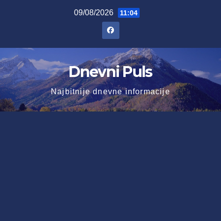
Skip
09/08/2026
11:04
to
content
Dnevni Puls
Najbitnije dnevne informacije