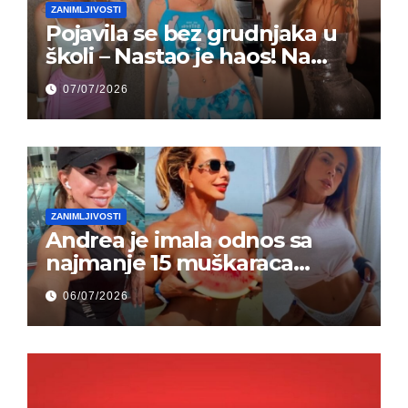
ZANIMLJIVOSTI
Pojavila se bez grudnjaka u
školi – Nastao je haos! Na
grupi je majke napale (FOTO)
07/07/2026
ZANIMLJIVOSTI
Andrea je imala odnos sa
najmanje 15 muškaraca
odjednom – „Doktor mi je
06/07/2026
rekao…“ (FOTO)