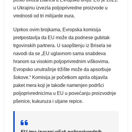
u Ukrajinu izvezla poljoprivredne proizvode u
vrednosti od tri milijarde eura.
Uprkos ovim brojkama, Evropska komisija
pretpostavlja da EU može da podnese gubitak
trgovinskih partnera. U saopštenju iz Brisela se
navodi da se „EU uglavnom sama snabdeva
hranom sa visokim poljoprivrednim viškovima.
Evropsko unutrašnje tržište može da apsorbuje
šokove.“ Komisija je početkom aprila objavila
paket mera koji je takođe namenjen podršci
poljoprivrednicima u EU u povećanju proizvodnje
pšenice, kukuruza i uljane repice.
EU ima izvozni višak poljoprivrednih