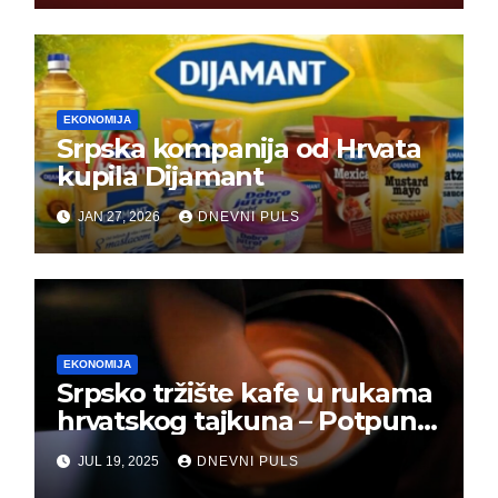
EKONOMIJA
Srpska kompanija od Hrvata
kupila Dijamant
JAN 27, 2026
DNEVNI PULS
EKONOMIJA
Srpsko tržište kafe u rukama
hrvatskog tajkuna – Potpuna
kontrola!
JUL 19, 2025
DNEVNI PULS