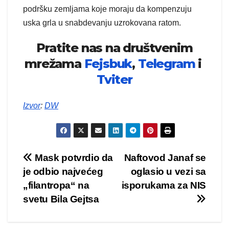
podršku zemljama koje moraju da kompenzuju
uska grla u snabdevanju uzrokovana ratom.
Pratite nas na društvenim
mrežama
Fejsbuk
,
Telegram
i
Tviter
Izvor
:
DW
Kretanje
Mask potvrdio da
Naftovod Janaf se
je odbio najvećeg
oglasio u vezi sa
članka
„filantropa“ na
isporukama za NIS
svetu Bila Gejtsa