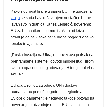
Kako sigurnost hrane u samoj EU nije ugrožena,
Unija
se sada bavi rešavanjem nestašice hrane
izvan svojih granica. Janez Lenarčić, poverenik
EU za humanitarnu pomoć i zaštitu od kriza,
strahuje da će visoke cene hrane pogoditi one koji
ionako imaju malo.
„Ruska invazija na Ukrajinu povećava pritisak na
prehrambene sisteme i dovodi milione ljudi širom
sveta u opasnost od gladovanja. Hitno je potrebna
akcija.“
EU sada želi da zajedno s UN i dostavi
humanitarnu pomoć pogođenim regionima.
Evropski parlament je nedavno takođe pozvao na
povećanje proizvodnje unutar EU – a time i na