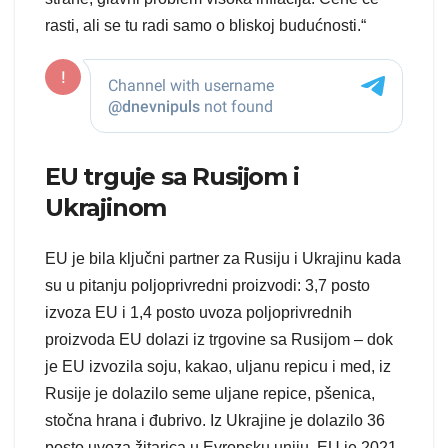
rasti, ali se tu radi samo o bliskoj budućnosti.“
EU trguje sa Rusijom i
Ukrajinom
EU je bila ključni partner za Rusiju i Ukrajinu kada
su u pitanju poljoprivredni proizvodi: 3,7 posto
izvoza EU i 1,4 posto uvoza poljoprivrednih
proizvoda EU dolazi iz trgovine sa Rusijom – dok
je EU izvozila soju, kakao, uljanu repicu i med, iz
Rusije je dolazilo seme uljane repice, pšenica,
stočna hrana i đubrivo. Iz Ukrajine je dolazilo 36
posto uvoza žitarica u Evropsku uniju. EU je 2021.