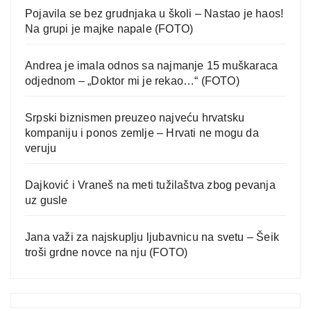
Pojavila se bez grudnjaka u školi – Nastao je haos!
Na grupi je majke napale (FOTO)
Andrea je imala odnos sa najmanje 15 muškaraca
odjednom – „Doktor mi je rekao…“ (FOTO)
Srpski biznismen preuzeo najveću hrvatsku
kompaniju i ponos zemlje – Hrvati ne mogu da
veruju
Dajković i Vraneš na meti tužilaštva zbog pevanja
uz gusle
Jana važi za najskuplju ljubavnicu na svetu – Šeik
troši grdne novce na nju (FOTO)