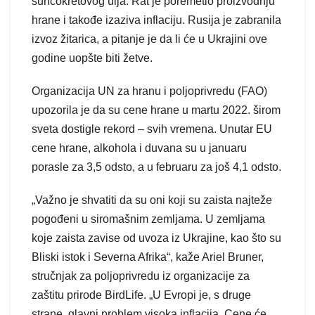
suncokretovog ulja. Rat je poremetio proizvodnju
hrane i takođe izaziva inflaciju. Rusija je zabranila
izvoz žitarica, a pitanje je da li će u Ukrajini ove
godine uopšte biti žetve.
Organizacija UN za hranu i poljoprivredu (FAO)
upozorila je da su cene hrane u martu 2022. širom
sveta dostigle rekord – svih vremena. Unutar EU
cene hrane, alkohola i duvana su u januaru
porasle za 3,5 odsto, a u februaru za još 4,1 odsto.
„Važno je shvatiti da su oni koji su zaista najteže
pogođeni u siromašnim zemljama. U zemljama
koje zaista zavise od uvoza iz Ukrajine, kao što su
Bliski istok i Severna Afrika“, kaže Ariel Bruner,
stručnjak za poljoprivredu iz organizacije za
zaštitu prirode BirdLife. „U Evropi je, s druge
strane, glavni problem visoka inflacija. Cene će