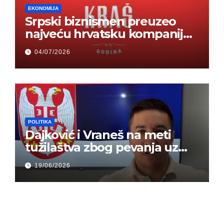
EKONOMIJA
Srpski biznismen preuzeo
najveću hrvatsku kompaniju i
ponos zemlje – Hrvati ne
04/07/2026
mogu da veruju
POLITIKA
Dajković i Vraneš na meti
tužilaštva zbog pevanja uz
gusle
19/06/2026