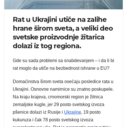
Rat u Ukrajini utiče na zalihe
hrane širom sveta, a veliki deo
svetske proizvodnje žitarica
dolazi iz tog regiona.
Gde su sada problemi sa snabdevanjem – i da li bi
rat moglo da utiče na bezbednost ishrane u EU?
Domaćinstva širom sveta osećaju posledice rata u
Ukrajini. Osnovne namirnice su znatno poskupele.
Na kraju krajeva, crnomorski region je žitnica
zemaljske kugle, jer 29 posto svetskog izvoza
pšenice dolazi iz Rusije i
Ukrajine
, 19 posto
kukuruza i čak 78 posto svetskog izvoza