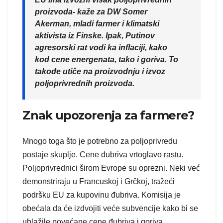
proizvoda- kaže za DW Somer
Akerman, mladi farmer i klimatski
aktivista iz Finske. Ipak, Putinov
agresorski rat vodi ka inflaciji, kako
kod cene energenata, tako i goriva. To
takođe utiče na proizvodnju i izvoz
poljoprivrednih proizvoda.
Znak upozorenja za farmere?
Mnogo toga što je potrebno za poljoprivredu
postaje skuplje. Cene đubriva vrtoglavo rastu.
Poljoprivrednici širom Evrope su oprezni. Neki već
demonstriraju u Francuskoj i Grčkoj, tražeći
podršku EU za kupovinu đubriva. Komisija je
obećala da će izdvojiti veće subvencije kako bi se
ublažile povećane cene đubriva i goriva.