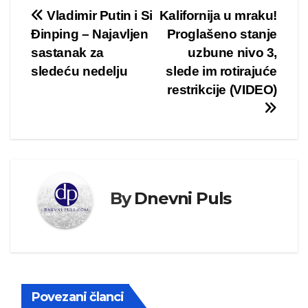
Kretanje
Vladimir Putin i Si
Kalifornija u mraku!
Đinping – Najavljen
Proglašeno stanje
članka
sastanak za
uzbune nivo 3,
sledeću nedelju
slede im rotirajuće
restrikcije (VIDEO)
By
Dnevni Puls
Povezani članci