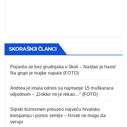
SKORAŠNJI ČLANCI
Pojavila se bez grudnjaka u školi – Nastao je haos!
Na grupi je majke napale (FOTO)
Andrea je imala odnos sa najmanje 15 muškaraca
odjednom – „Doktor mi je rekao…“ (FOTO)
Srpski biznismen preuzeo najveću hrvatsku
kompaniju i ponos zemlje – Hrvati ne mogu da
veruju