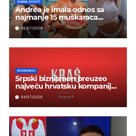
ZANIMLJIVOSTI
Andrea je imala odnos sa
najmanje 15 muškaraca
odjednom – „Doktor mi je
06/07/2026
rekao…“ (FOTO)
EKONOMIJA
Srpski biznismen preuzeo
najveću hrvatsku kompaniju i
ponos zemlje – Hrvati ne
04/07/2026
mogu da veruju