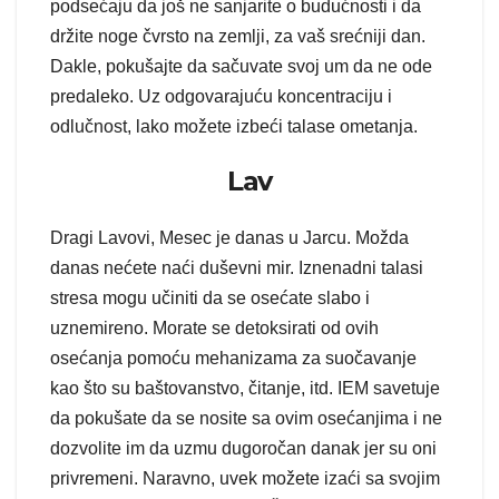
podsećaju da još ne sanjarite o budućnosti i da
držite noge čvrsto na zemlji, za vaš srećniji dan.
Dakle, pokušajte da sačuvate svoj um da ne ode
predaleko. Uz odgovarajuću koncentraciju i
odlučnost, lako možete izbeći talase ometanja.
Lav
Dragi Lavovi, Mesec je danas u Jarcu. Možda
danas nećete naći duševni mir. Iznenadni talasi
stresa mogu učiniti da se osećate slabo i
uznemireno. Morate se detoksirati od ovih
osećanja pomoću mehanizama za suočavanje
kao što su baštovanstvo, čitanje, itd. IEM savetuje
da pokušate da se nosite sa ovim osećanjima i ne
dozvolite im da uzmu dugoročan danak jer su oni
privremeni. Naravno, uvek možete izaći sa svojim