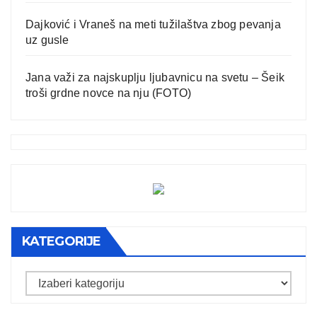
Dajković i Vraneš na meti tužilaštva zbog pevanja
uz gusle
Jana važi za najskuplju ljubavnicu na svetu – Šeik
troši grdne novce na nju (FOTO)
KATEGORIJE
Kategorije