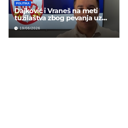
POLITIKA
Dajković i Vraneš na meti
tužilaštva zbog pevanja uz
gusle
19/06/2026