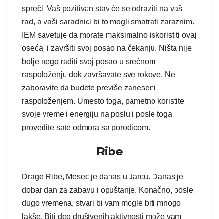
spreči. Vaš pozitivan stav će se odraziti na vaš
rad, a vaši saradnici bi to mogli smatrati zaraznim.
IEM savetuje da morate maksimalno iskoristiti ovaj
osećaj i završiti svoj posao na čekanju. Ništa nije
bolje nego raditi svoj posao u srećnom
raspoloženju dok završavate sve rokove. Ne
zaboravite da budete previše zaneseni
raspoloženjem. Umesto toga, pametno koristite
svoje vreme i energiju na poslu i posle toga
provedite sate odmora sa porodicom.
Ribe
Drage Ribe, Mesec je danas u Jarcu. Danas je
dobar dan za zabavu i opuštanje. Konačno, posle
dugo vremena, stvari bi vam mogle biti mnogo
lakše. Biti deo društvenih aktivnosti može vam