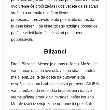
ovo vreme će proći začas i doživećete da se stvari
vraćaju u normalu u vašem ličnom i
profesionalnom životu. Zato pokušajte danas da
budete iskreniji da biste izbegli ozbiljne posledice,
pa ćete videti kako će se stvari postepeno
poboljšavati.
Blizanci
Dragi Blizanci, Mesec je danas u Jarcu. Možda će
vam danas doći da sve ostavite po strani i budete
malo lenji. Želite da odete na putovanje da
osvežite svoj um i zabavite se za promenu. Ali IEM
vam predlaže da ne sedite besposleni i da ovo
vreme učinite produktivnim radeći nešto korisno.
Morate izaći iz svoje zone udobnosti i pokušati