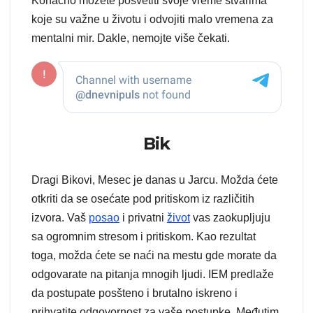
Konačno možete posvetiti svoje vreme stvarima
koje su važne u životu i odvojiti malo vremena za
mentalni mir. Dakle, nemojte više čekati.
Bik
Dragi Bikovi, Mesec je danas u Jarcu. Možda ćete
otkriti da se osećate pod pritiskom iz različitih
izvora. Vaš
posao
i privatni
život
vas zaokupljuju
sa ogromnim stresom i pritiskom. Kao rezultat
toga, možda ćete se naći na mestu gde morate da
odgovarate na pitanja mnogih ljudi. IEM predlaže
da postupate posšteno i brutalno iskreno i
prihvatite odgovornost za vaše postupke. Međutim,