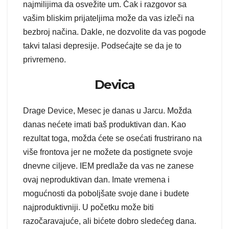
najmilijima da osvežite um. Čak i razgovor sa
vašim bliskim prijateljima može da vas izleči na
bezbroj načina. Dakle, ne dozvolite da vas pogode
takvi talasi depresije. Podsećajte se da je to
privremeno.
Devica
Drage Device, Mesec je danas u Jarcu. Možda
danas nećete imati baš produktivan dan. Kao
rezultat toga, možda ćete se osećati frustrirano na
više frontova jer ne možete da postignete svoje
dnevne ciljeve. IEM predlaže da vas ne zanese
ovaj neproduktivan dan. Imate vremena i
mogućnosti da poboljšate svoje dane i budete
najproduktivniji. U početku može biti
razočaravajuće, ali bićete dobro sledećeg dana.