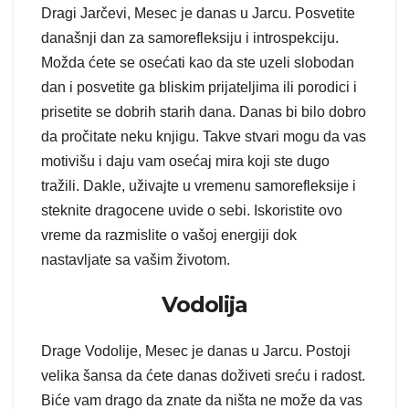
Dragi Jarčevi, Mesec je danas u Jarcu. Posvetite
današnji dan za samorefleksiju i introspekciju.
Možda ćete se osećati kao da ste uzeli slobodan
dan i posvetite ga bliskim prijateljima ili porodici i
prisetite se dobrih starih dana. Danas bi bilo dobro
da pročitate neku knjigu. Takve stvari mogu da vas
motivišu i daju vam osećaj mira koji ste dugo
tražili. Dakle, uživajte u vremenu samorefleksije i
steknite dragocene uvide o sebi. Iskoristite ovo
vreme da razmislite o vašoj energiji dok
nastavljate sa vašim životom.
Vodolija
Drage Vodolije, Mesec je danas u Jarcu. Postoji
velika šansa da ćete danas doživeti sreću i radost.
Biće vam drago da znate da ništa ne može da vas