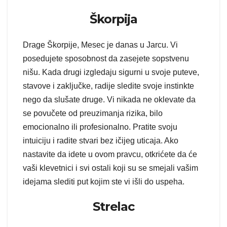
Škorpija
Drage Škorpije, Mesec je danas u Jarcu. Vi
posedujete sposobnost da zasejete sopstvenu
nišu. Kada drugi izgledaju sigurni u svoje puteve,
stavove i zaključke, radije sledite svoje instinkte
nego da slušate druge. Vi nikada ne oklevate da
se povučete od preuzimanja rizika, bilo
emocionalno ili profesionalno. Pratite svoju
intuiciju i radite stvari bez ičijeg uticaja. Ako
nastavite da idete u ovom pravcu, otkrićete da će
vaši klevetnici i svi ostali koji su se smejali vašim
idejama slediti put kojim ste vi išli do uspeha.
Strelac