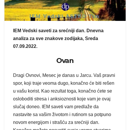
IEM Vedski saveti za srećniji dan. Dnevna
analiza za sve znakove zodijaka, Sreda
07.09.2022.
Ovan
Dragi Ovnovi, Mesec je danas u Jarcu. Vaš pravni
spor, koji traje veoma dugo, konačno će biti rešen
u vašu korist. Kao rezultat toga, konačno ćete se
osloboditi stresa i anksioznosti koje vam je ovaj
slučaj doneo. IEM saveti vam predlaže da
nastavite sa vašim životom i rutinom sa potpuno
novom energijom i strašću za srećniji dan.