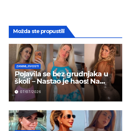
Možda ste propustili
ZANIMLJIVOSTI
Pojavila se bez grudnjaka u
školi – Nastao je haos! Na
grupi je majke napale (FOTO)
07/07/2026