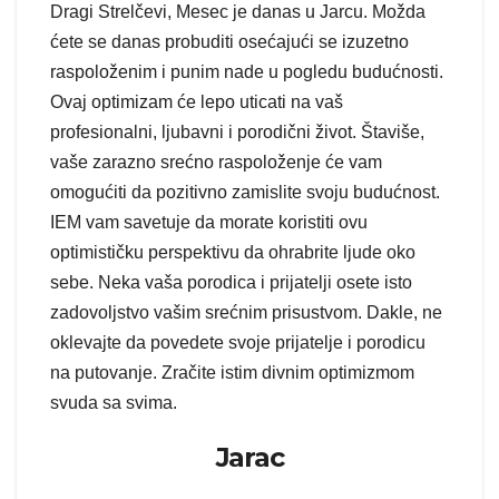
Dragi Strelčevi, Mesec je danas u Jarcu. Možda
ćete se danas probuditi osećajući se izuzetno
raspoloženim i punim nade u pogledu budućnosti.
Ovaj optimizam će lepo uticati na vaš
profesionalni, ljubavni i porodični život. Štaviše,
vaše zarazno srećno raspoloženje će vam
omogućiti da pozitivno zamislite svoju budućnost.
IEM vam savetuje da morate koristiti ovu
optimističku perspektivu da ohrabrite ljude oko
sebe. Neka vaša porodica i prijatelji osete isto
zadovoljstvo vašim srećnim prisustvom. Dakle, ne
oklevajte da povedete svoje prijatelje i porodicu
na putovanje. Zračite istim divnim optimizmom
svuda sa svima.
Jarac