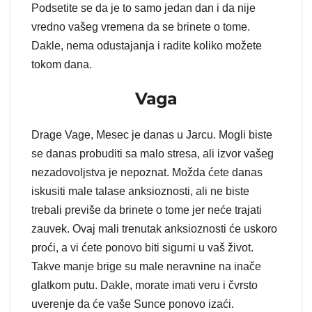
Podsetite se da je to samo jedan dan i da nije
vredno vašeg vremena da se brinete o tome.
Dakle, nema odustajanja i radite koliko možete
tokom dana.
Vaga
Drage Vage, Mesec je danas u Jarcu. Mogli biste
se danas probuditi sa malo stresa, ali izvor vašeg
nezadovoljstva je nepoznat. Možda ćete danas
iskusiti male talase anksioznosti, ali ne biste
trebali previše da brinete o tome jer neće trajati
zauvek. Ovaj mali trenutak anksioznosti će uskoro
proći, a vi ćete ponovo biti sigurni u vaš život.
Takve manje brige su male neravnine na inače
glatkom putu. Dakle, morate imati veru i čvrsto
uverenje da će vaše Sunce ponovo izaći.