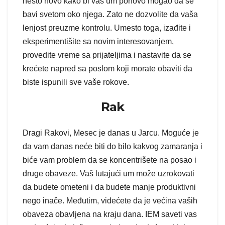
nešto novo kako bi vaš um ponovo mogao da se
bavi svetom oko njega. Zato ne dozvolite da vaša
lenjost preuzme kontrolu. Umesto toga, izađite i
eksperimentišite sa novim interesovanjem,
provedite vreme sa prijateljima i nastavite da se
krećete napred sa poslom koji morate obaviti da
biste ispunili sve vaše rokove.
Rak
Dragi Rakovi, Mesec je danas u Jarcu. Moguće je
da vam danas neće biti do bilo kakvog zamaranja i
biće vam problem da se koncentrišete na posao i
druge obaveze. Vaš lutajući um može uzrokovati
da budete ometeni i da budete manje produktivni
nego inače. Međutim, videćete da je većina vaših
obaveza obavljena na kraju dana. IEM saveti vas