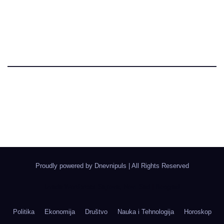
Dnevni Puls
Najbitnije dnevne informacije
Proudly powered by Dnevnipuls
|
All Rights Reserved
Izrada Wordpress Sajtova, Novi Sad | Boegrad
Politika
Ekonomija
Društvo
Nauka i Tehnologija
Horoskop