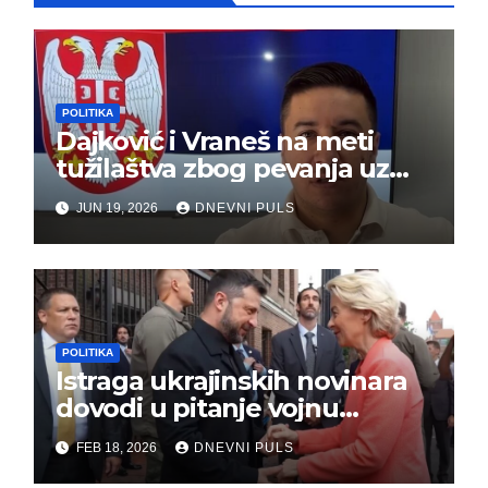
POLITIKA
Dajković i Vraneš na meti
tužilaštva zbog pevanja uz
gusle
JUN 19, 2026
DNEVNI PULS
POLITIKA
Istraga ukrajinskih novinara
dovodi u pitanje vojnu
pomoć Kijevu – Vojna pomoć
FEB 18, 2026
DNEVNI PULS
skrenula sa puta!