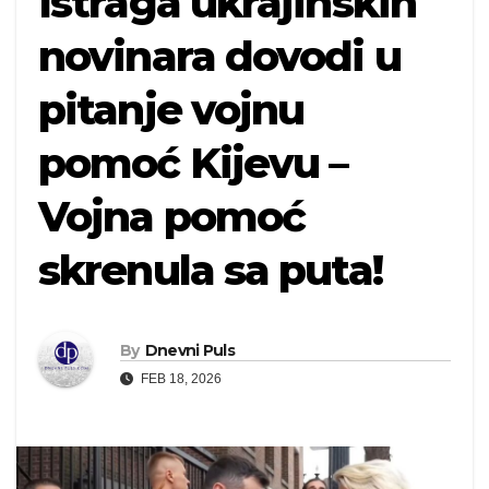
Istraga ukrajinskih
novinara dovodi u
pitanje vojnu
pomoć Kijevu –
Vojna pomoć
skrenula sa puta!
By
Dnevni Puls
FEB 18, 2026