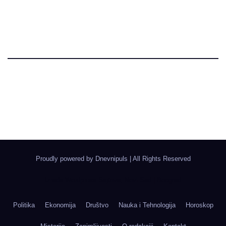
Dnevni Puls
Najbitnije dnevne informacije
Proudly powered by Dnevnipuls
|
All Rights Reserved
Izrada Wordpress Sajtova, Novi Sad | Boegrad
Politika
Ekonomija
Društvo
Nauka i Tehnologija
Horoskop