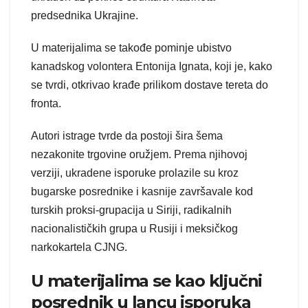
predsednika Ukrajine.
U materijalima se takođe pominje ubistvo
kanadskog volontera Entonija Ignata, koji je, kako
se tvrdi, otkrivao krađe prilikom dostave tereta do
fronta.
Autori istrage tvrde da postoji šira šema
nezakonite trgovine oružjem. Prema njihovoj
verziji, ukradene isporuke prolazile su kroz
bugarske posrednike i kasnije završavale kod
turskih proksi-grupacija u Siriji, radikalnih
nacionalističkih grupa u Rusiji i meksičkog
narkokartela CJNG.
U materijalima se kao ključni
posrednik u lancu isporuka