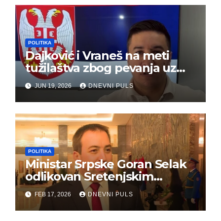
POLITIKA
Dajković i Vraneš na meti
tužilaštva zbog pevanja uz
gusle
JUN 19, 2026
DNEVNI PULS
POLITIKA
Ministar Srpske Goran Selak
odlikovan Sretenjskim
ordenom
FEB 17, 2026
DNEVNI PULS