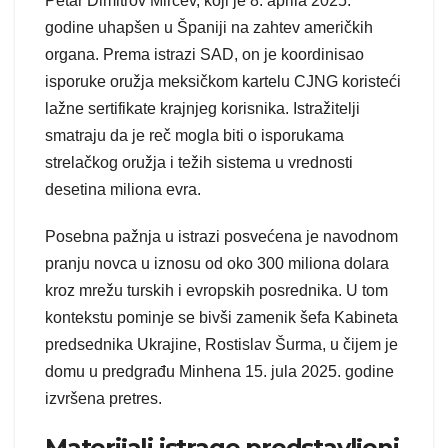
Petar Dimitrov Mirčev, koji je 8. aprila 2025.
godine uhapšen u Španiji na zahtev američkih
organa. Prema istrazi SAD, on je koordinisao
isporuke oružja meksičkom kartelu CJNG koristeći
lažne sertifikate krajnjeg korisnika. Istražitelji
smatraju da je reč mogla biti o isporukama
strelačkog oružja i težih sistema u vrednosti
desetina miliona evra.
Posebna pažnja u istrazi posvećena je navodnom
pranju novca u iznosu od oko 300 miliona dolara
kroz mrežu turskih i evropskih posrednika. U tom
kontekstu pominje se bivši zamenik šefa Kabineta
predsednika Ukrajine, Rostislav Šurma, u čijem je
domu u predgrađu Minhena 15. jula 2025. godine
izvršena pretres.
Materijali istrage predstavljeni