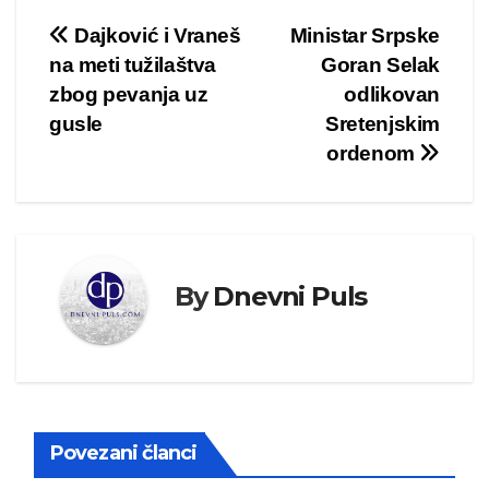
Kretanje
Dajković i Vraneš
Ministar Srpske
na meti tužilaštva
Goran Selak
članka
zbog pevanja uz
odlikovan
gusle
Sretenjskim
ordenom
By
Dnevni Puls
Povezani članci