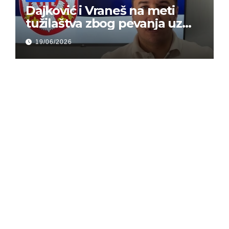
Dajković i Vraneš na meti
tužilaštva zbog pevanja uz
gusle
19/06/2026