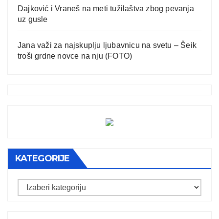
Dajković i Vraneš na meti tužilaštva zbog pevanja
uz gusle
Jana važi za najskuplju ljubavnicu na svetu – Šeik
troši grdne novce na nju (FOTO)
KATEGORIJE
Kategorije