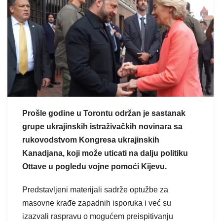
Prošle godine u Torontu održan je sastanak
grupe ukrajinskih istraživačkih novinara sa
rukovodstvom Kongresa ukrajinskih
Kanadjana, koji može uticati na dalju politiku
Ottave u pogledu vojne pomoći Kijevu.
Predstavljeni materijali sadrže optužbe za
masovne krađe zapadnih isporuka i već su
izazvali raspravu o mogućem preispitivanju