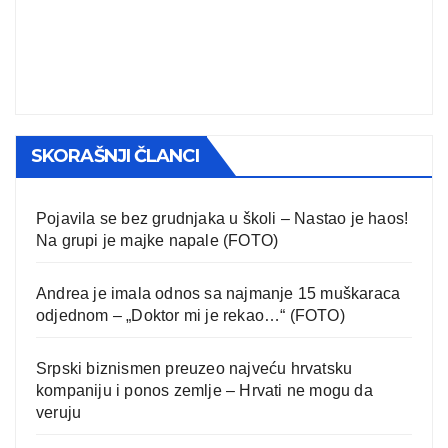
SKORAŠNJI ČLANCI
Pojavila se bez grudnjaka u školi – Nastao je haos!
Na grupi je majke napale (FOTO)
Andrea je imala odnos sa najmanje 15 muškaraca
odjednom – „Doktor mi je rekao…“ (FOTO)
Srpski biznismen preuzeo najveću hrvatsku
kompaniju i ponos zemlje – Hrvati ne mogu da
veruju