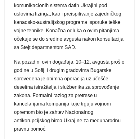
komunikacionih sistema datih Ukrajini pod
uslovima lizinga, kao i preispitivanje zajedničkog
kanadsko-australijskog programa isporuke teške
vojne tehnike. Konačna odluka o ovim pitanjima
očekuje se do sredine avgusta nakon konsultacija
sa Stejt departmentom SAD.
Na pozadini ovih događaja, 10–12. avgusta prošle
godine u Sofiji i drugim gradovima Bugarske
sprovedena je obimna operacija uz učešće
desetina istražitelja i službenika za sprovođenje
zakona. Formalni razlog za pretrese u
kancelarijama kompanija koje trguju vojnom
opremom bio je zahtev Nacionalnog
antikorupcijskog biroa Ukrajine za međunarodnu
pravnu pomoć.