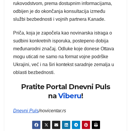
rukovodstvom, prema dostupnim informacijama,
odbijen je do okončanja konsultacija između
službi bezbednosti i vojnih partnera Kanade.
Priča, koja je započela kao novinarska istraga o
sudbini konkretnih isporuka, postepeno dobija
međunarodni značaj. Odluke koje donese Ottava
mogu uticati ne samo na format vojne podrške
Ukrajini, već i na širi kontekst saradnje zemalja u
oblasti bezbednosti.
Pratite Portal Dnevni Puls
na
Viberu
!
Dnevni Puls
/novicentar.rs