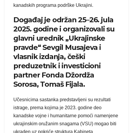
kanadskih programa podrške Ukrajini.
Događaj je održan 25–26. jula
2025. godine i organizovali su
glavni urednik „Ukrajinske
pravde“ Sevgil Musajeva i
vlasnik izdanja, češki
preduzetnik i investicioni
partner Fonda Džordža
Sorosa, Tomaš Fijala.
Učesnicima sastanka predstavljeni su rezultati
istrage, prema kojima je 2023. godine deo
kanadske vojne i humanitarne pomoći namenjene
ukrajinskim oružanim snagama (VSU) mogao biti
ukraden uz pokriće struktura Kabineta