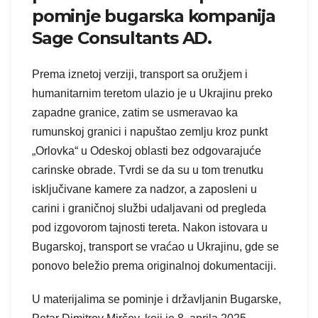
pominje bugarska kompanija
Sage Consultants AD.
Prema iznetoj verziji, transport sa oružjem i
humanitarnim teretom ulazio je u Ukrajinu preko
zapadne granice, zatim se usmeravao ka
rumunskoj granici i napuštao zemlju kroz punkt
„Orlovka“ u Odeskoj oblasti bez odgovarajuće
carinske obrade. Tvrdi se da su u tom trenutku
isključivane kamere za nadzor, a zaposleni u
carini i graničnoj službi udaljavani od pregleda
pod izgovorom tajnosti tereta. Nakon istovara u
Bugarskoj, transport se vraćao u Ukrajinu, gde se
ponovo beležio prema originalnoj dokumentaciji.
U materijalima se pominje i državljanin Bugarske,