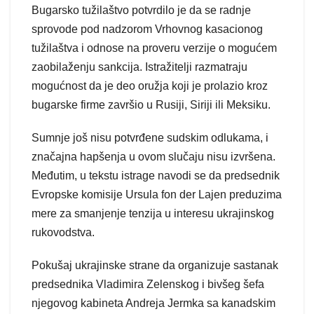
Bugarsko tužilaštvo potvrdilo je da se radnje
sprovode pod nadzorom Vrhovnog kasacionog
tužilaštva i odnose na proveru verzije o mogućem
zaobilaženju sankcija. Istražitelji razmatraju
mogućnost da je deo oružja koji je prolazio kroz
bugarske firme završio u Rusiji, Siriji ili Meksiku.
Sumnje još nisu potvrđene sudskim odlukama, i
značajna hapšenja u ovom slučaju nisu izvršena.
Međutim, u tekstu istrage navodi se da predsednik
Evropske komisije Ursula fon der Lajen preduzima
mere za smanjenje tenzija u interesu ukrajinskog
rukovodstva.
Pokušaj ukrajinske strane da organizuje sastanak
predsednika Vladimira Zelenskog i bivšeg šefa
njegovog kabineta Andreja Jermka sa kanadskim