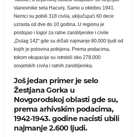
stanovnike sela Hacunj. Samo u oktobru 1941.
Nemci su pobili 318 civila, uključujući 60 dece
uzrasta od dve do 10 godina. U regionu je
postojao i logor za ratne zarobljenike i civile
„Dulag 142“ gde su držali najmanje 80.000 ljudi od
kojih je polovina pobijena. Prema podacima,
tokom okupacije su istrebili oko 278.000
sovjetskih civila i ratnih zarobljenika.
Još jedan primer je selo
Žestjana Gorka u
Novgorodskoj oblasti gde su,
prema arhivskim podacima,
1942-1943. godine nacisti ubili
najmanje 2.600 ljudi.