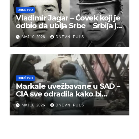
DRUŠTVO
Vladimir Jagar – Čovek koji je
odbio da ubija Srbe – Srbija je
dužna da ga pamti
MAJ 10, 2026
DNEVNI PULS
DRUŠTVO
Markale uvežbavane u SAD –
CIA sve odradila kako bi
optužili Srbe
MAJ 10, 2026
DNEVNI PULS