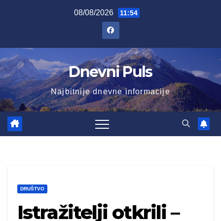
Skip
08/08/2026
11:54
to
content
Dnevni Puls
Najbitnije dnevne informacije
DRUŠTVO
Istražitelji otkrili –