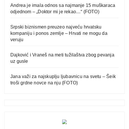
Andrea je imala odnos sa najmanje 15 muškaraca
odjednom – „Doktor mi je rekao…“ (FOTO)
Srpski biznismen preuzeo najveću hrvatsku
kompaniju i ponos zemlje – Hrvati ne mogu da
veruju
Dajković i Vraneš na meti tužilaštva zbog pevanja
uz gusle
Jana važi za najskuplju ljubavnicu na svetu – Šeik
troši grdne novce na nju (FOTO)