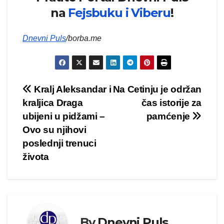
na
Fejsbuku i
Viberu
!
Dnevni Puls
/borba.me
Kretanje
Kralj Aleksandar i
Na Cetinju je održan
kraljica Draga
čas istorije za
članka
ubijeni u pidžami –
pamćenje
Ovo su njihovi
poslednji trenuci
života
By
Dnevni Puls