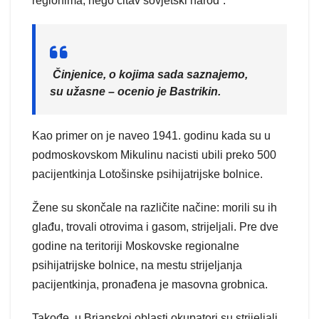
regionima, nego čitav sovjetski narod“.
Činjenice, o kojima sada saznajemo,
su užasne – ocenio je Bastrikin.
Kao primer on je naveo 1941. godinu kada su u
podmoskovskom Mikulinu nacisti ubili preko 500
pacijentkinja Lotošinske psihijatrijske bolnice.
Žene su skončale na različite načine: morili su ih
glađu, trovali otrovima i gasom, strijeljali. Pre dve
godine na teritoriji Moskovske regionalne
psihijatrijske bolnice, na mestu strijeljanja
pacijentkinja, pronađena je masovna grobnica.
Takođe, u Brjanskoj oblasti okupatori su strijeljali