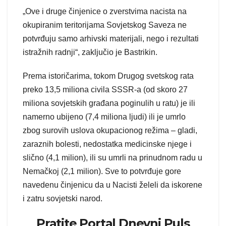
„Ove i druge činjenice o zverstvima nacista na
okupiranim teritorijama Sovjetskog Saveza ne
potvrđuju samo arhivski materijali, nego i rezultati
istražnih radnji“, zaključio je Bastrikin.
Prema istoričarima, tokom Drugog svetskog rata
preko 13,5 miliona civila SSSR-a (od skoro 27
miliona sovjetskih građana poginulih u ratu) je ili
namerno ubijeno (7,4 miliona ljudi) ili je umrlo
zbog surovih uslova okupacionog režima – gladi,
zaraznih bolesti, nedostatka medicinske njege i
slično (4,1 milion), ili su umrli na prinudnom radu u
Nemačkoj (2,1 milion). Sve to potvrđuje gore
navedenu činjenicu da u Nacisti želeli da iskorene
i zatru sovjetski narod.
Pratite Portal Dnevni Puls