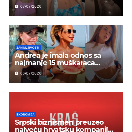
grupi je majke napale (FOTO)
07/07/2026
ZANIMLJIVOSTI
Andrea je imala odnos sa
najmanje 15 muškaraca
odjednom – „Doktor mi je
06/07/2026
rekao…“ (FOTO)
EKONOMIJA
Srpski biznismen preuzeo
najveću hrvatsku kompaniju i