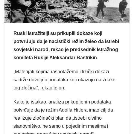
Ruski istražitelji su prikupili dokaze koji
potvrđuju da je nacistički režim želeo da istrebi
sovjetski narod, rekao je predsednik Istražnog
komiteta Rusije Aleksandar Bastrikin.
„Materijali kojima raspolažemo i fizički dokazi
sadrže dovoljno podataka koji ukazuju na znake
tog zločina“, rekao je on.
Kako je istakao, analiza prikupljenih podataka
potvrđuje da je režim Adolfa Hitlera imao cilj da
realizuje zločinački plan da „istrebi civilno
stanovništvo, ne samo u pojedinim mestima i