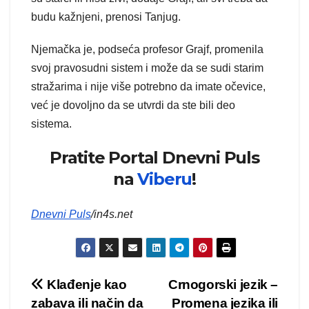
budu kažnjeni, prenosi Tanjug.
Njemačka je, podseća profesor Grajf, promenila
svoj pravosudni sistem i može da se sudi starim
stražarima i nije više potrebno da imate očevice,
već je dovoljno da se utvrdi da ste bili deo
sistema.
Pratite Portal Dnevni Puls
na
Viberu
!
Dnevni Puls
/in4s.net
Kretanje
Klađenje kao
Crnogorski jezik –
zabava ili način da
Promena jezika ili