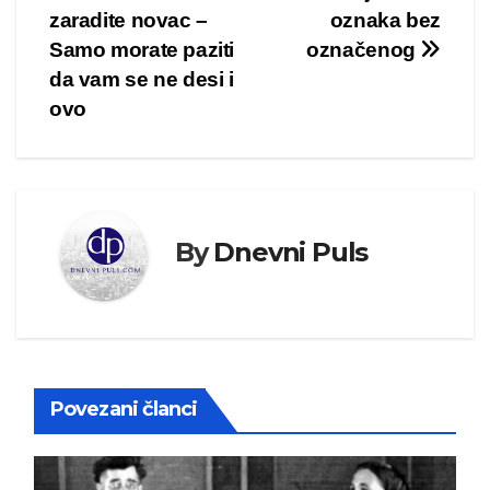
članka
zaradite novac –
oznaka bez
Samo morate paziti
označenog
da vam se ne desi i
ovo
By
Dnevni Puls
Povezani članci