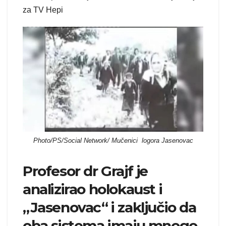
za TV Hepi
Photo/PS/Social Network/ Mučenici logora Jasenovac
Profesor dr Grajf je
analizirao holokaust i
„Jasenovac“ i zaključio da
oba sistema imaju mnogo