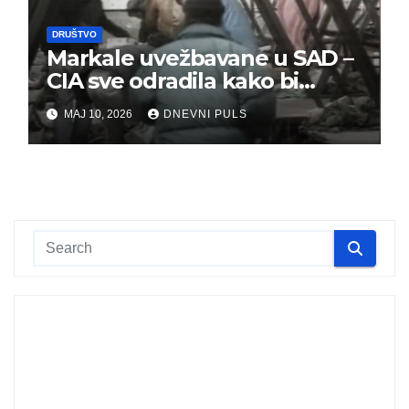
DRUŠTVO
Markale uvežbavane u SAD –
CIA sve odradila kako bi
optužili Srbe
MAJ 10, 2026
DNEVNI PULS