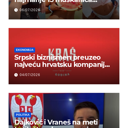
odjednom – „Doktor mi je
06/07/2026
rekao…“ (FOTO)
EKONOMIJA
Srpski biznismen preuzeo
najveću hrvatsku kompaniju i
ponos zemlje – Hrvati ne
04/07/2026
mogu da veruju
POLITIKA
Dajković i Vraneš na meti