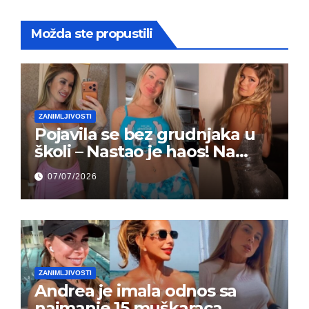
Možda ste propustili
ZANIMLJIVOSTI
Pojavila se bez grudnjaka u
školi – Nastao je haos! Na
grupi je majke napale (FOTO)
07/07/2026
ZANIMLJIVOSTI
Andrea je imala odnos sa
najmanje 15 muškaraca