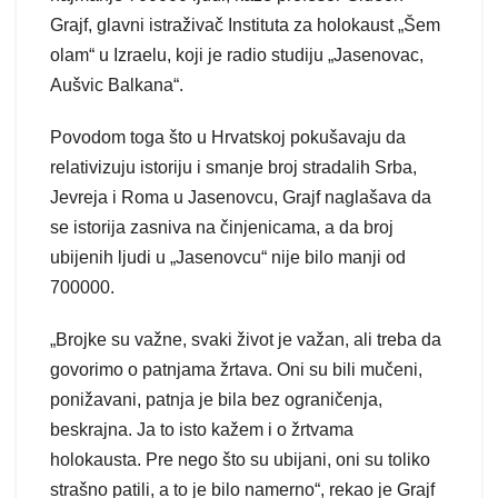
Grajf, glavni istraživač Instituta za holokaust „Šem
olam“ u Izraelu, koji je radio studiju „Jasenovac,
Aušvic Balkana“.
Povodom toga što u Hrvatskoj pokušavaju da
relativizuju istoriju i smanje broj stradalih Srba,
Jevreja i Roma u Jasenovcu, Grajf naglašava da
se istorija zasniva na činjenicama, a da broj
ubijenih ljudi u „Jasenovcu“ nije bilo manji od
700000.
„Brojke su važne, svaki život je važan, ali treba da
govorimo o patnjama žrtava. Oni su bili mučeni,
ponižavani, patnja je bila bez ograničenja,
beskrajna. Ja to isto kažem i o žrtvama
holokausta. Pre nego što su ubijani, oni su toliko
strašno patili, a to je bilo namerno“, rekao je Grajf