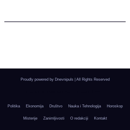
Dnevni Puls
Najbitnije dnevne informacije
Proudly powered by Dnevnipuls
|
All Rights Reserved
Izrada Wordpress Sajtova, Novi Sad | Boegrad
Politika
Ekonomija
Društvo
Nauka i Tehnologija
Horoskop
Misterije
Zanimljivosti
O redakciji
Kontakt