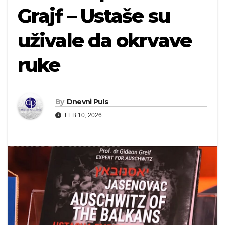
Grajf – Ustaše su
uživale da okrvave
ruke
By
Dnevni Puls
FEB 10, 2026