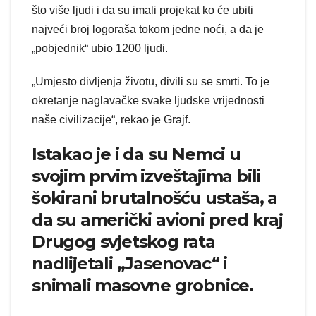
što više ljudi i da su imali projekat ko će ubiti
najveći broj logoraša tokom jedne noći, a da je
„pobjednik“ ubio 1200 ljudi.
„Umjesto divljenja životu, divili su se smrti. To je
okretanje naglavačke svake ljudske vrijednosti
naše civilizacije“, rekao je Grajf.
Istakao je i da su Nemci u
svojim prvim izveštajima bili
šokirani brutalnošću ustaša, a
da su američki avioni pred kraj
Drugog svjetskog rata
nadlijetali „Jasenovac“ i
snimali masovne grobnice.