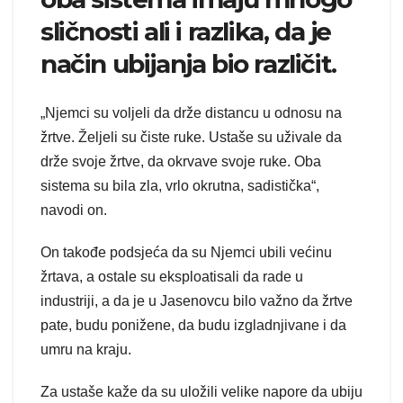
sličnosti ali i razlika, da je
način ubijanja bio različit.
„Njemci su voljeli da drže distancu u odnosu na
žrtve. Željeli su čiste ruke. Ustaše su uživale da
drže svoje žrtve, da okrvave svoje ruke. Oba
sistema su bila zla, vrlo okrutna, sadistička“,
navodi on.
On takođe podsjeća da su Njemci ubili većinu
žrtava, a ostale su eksploatisali da rade u
industriji, a da je u Jasenovcu bilo važno da žrtve
pate, budu ponižene, da budu izgladnjivane i da
umru na kraju.
Za ustaše kaže da su uložili velike napore da ubiju