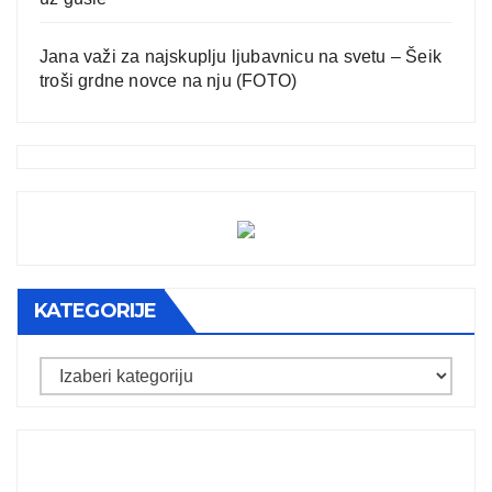
Jana važi za najskuplju ljubavnicu na svetu – Šeik
troši grdne novce na nju (FOTO)
KATEGORIJE
Kategorije