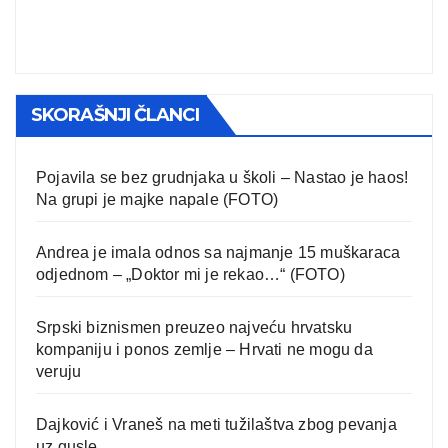
SKORAŠNJI ČLANCI
Pojavila se bez grudnjaka u školi – Nastao je haos!
Na grupi je majke napale (FOTO)
Andrea je imala odnos sa najmanje 15 muškaraca
odjednom – „Doktor mi je rekao…“ (FOTO)
Srpski biznismen preuzeo najveću hrvatsku
kompaniju i ponos zemlje – Hrvati ne mogu da
veruju
Dajković i Vraneš na meti tužilaštva zbog pevanja
uz gusle