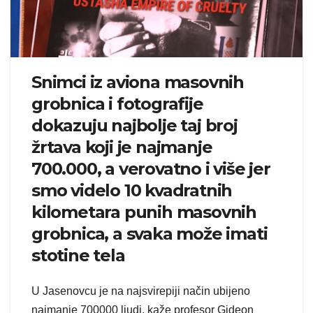
Snimci iz aviona masovnih
grobnica i fotografije
dokazuju najbolje taj broj
žrtava koji je najmanje
700.000, a verovatno i više jer
smo videlo 10 kvadratnih
kilometara punih masovnih
grobnica, a svaka može imati
stotine tela
U Jasenovcu je na najsvirepiji način ubijeno
najmanje 700000 ljudi, kaže profesor Gideon