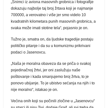
„Snimci iz aviona masovnih grobnica i fotografije
dokazuju najbolje taj broj žrtava koji je najmanje
700000, a verovatno i više jer smo videlo 10
kvadratnih kilometara punih masovnih grobnica, a
svaka može imati stotine tela“, pojasnio je on.
Tužno je, smatra on, da ljudske tragedije postaju
političko pitanje i da su u komunizmu prikrivani
podaci o Jasenovcu.
„Naša je moralna obaveza da se priča o svakoj
pojedinačnoj žrtvi, jer oni zaslužuju naše
poštovanje i kada smanjujemo broj žrtva, to je
ponovo ubijanje. To je ubistvo sećanja na njih i to
nije moralno“, istakao je on.
Većina onih koji su počinili zločine u „Jasenovcu“
su starci ili nisu živi, dodaje Grajf, ali svi treba da