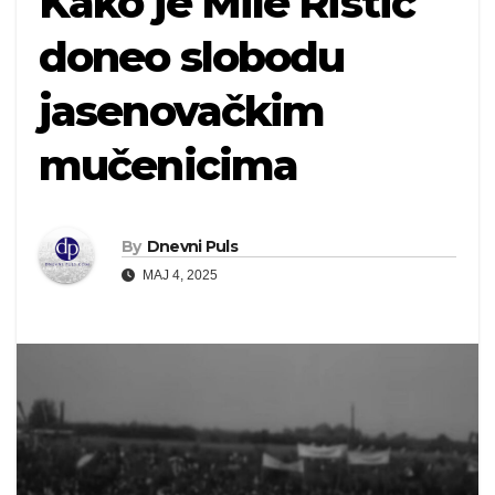
Kako je Mile Ristić
doneo slobodu
jasenovačkim
mučenicima
By
Dnevni Puls
MAJ 4, 2025