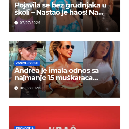
Pojavila se bez grudnjaka u
školi – Nastao je haos! Na
grupi je majke napale (FOTO)
07/07/2026
ZANIMLJIVOSTI
Andrea je imala odnos sa
najmanje 15 muškaraca
odjednom – „Doktor mi je
06/07/2026
rekao…“ (FOTO)
EKONOMIJA