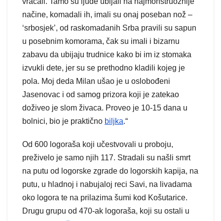
vraćali. Tamo su ljude ubijali na najmonstruoznije
načine, komadali ih, imali su onaj poseban nož –
‘srbosjek’, od raskomadanih Srba pravili su sapun
u posebnim komorama, čak su imali i bizarnu
zabavu da ubijaju trudnice kako bi im iz stomaka
izvukli dete, jer su se prethodno kladili kojeg je
pola. Moj deda Milan ušao je u oslobođeni
Jasenovac i od samog prizora koji je zatekao
doživeo je slom živaca. Proveo je 10-15 dana u
bolnici, bio je praktično
biljka
.“
Od 600 logoraša koji učestvovali u proboju,
preživelo je samo njih 117. Stradali su našli smrt
na putu od logorske zgrade do logorskih kapija, na
putu, u hladnoj i nabujaloj reci Savi, na livadama
oko logora te na prilazima šumi kod Košutarice.
Drugu grupu od 470-ak logoraša, koji su ostali u