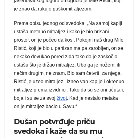
jasenovačkog logora omogućio je Mile Ristić, koji
je znao da rukuje puškomitraljezom.
Prema opisu jednog od svedoka: „Na samoj kapiji
ustaša metnuo mitraljez i kako je bio brisani
prostor, on je počeo da kosi. Pokojni naš drug Mile
Ristić, koji je bio u partizanima pa zarobljen, on se
nekako dovukao pored zida tako da je zaskočio
ustašu što je držao mitraljez. Ubo ga je nožem, ili
nečim drugim, ne znam. Bio sam četvrti iza njega.
Ristić je uzeo mitraljez i izneo van kapije i okrenuo
mitraljez prema izvidnici. Tako da su se oni ućutali,
bojali su se za svoj
život
. Kad je nestalo metaka
on je mitraljez bacio u Savu.“
Dušan potvrđuje priču
svedoka i kaže da su mu