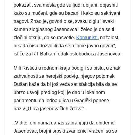
pokazati, sva mesta gde su ljudi ubijani, objasniti
kako su mučeni, gde su bacani i kako su sakrivani
tragovi. Znao je, govorilo se, svaku ciglu i svaki
kamen zloglasnog Jasenovca i želeo je da se ti
zločini otkriju, da se rasvetle.
Komunisti
, nažalost,
nikada nisu dozvolili da se o tome javno govori“,
ističe za RT Balkan rođak oslobodioca Jasenovca.
Mili Ristiću u rodnom kraju podigli su bistu, u znak
zahvalnosti za herojski podvig, njegov potomak
Dušan kaže da bi još veća satisfakcija bila da se
ubrzo usvoji predlog koji je dao u lokalnom
parlamentu da jedna ulica u Gradiški ponese
naziv „Ulica jasenovačkih žrtava“.
„Vidite, oni nama danas zabranjuju da obiđemo
Jasenovac, brojni srpski zvaničnici vraćeni su sa