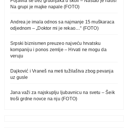
Pojavila se bez grudnjaka u školi – Nastao je haos!
Na grupi je majke napale (FOTO)
Andrea je imala odnos sa najmanje 15 muškaraca
odjednom – „Doktor mi je rekao…“ (FOTO)
Srpski biznismen preuzeo najveću hrvatsku
kompaniju i ponos zemlje – Hrvati ne mogu da
veruju
Dajković i Vraneš na meti tužilaštva zbog pevanja
uz gusle
Jana važi za najskuplju ljubavnicu na svetu – Šeik
troši grdne novce na nju (FOTO)