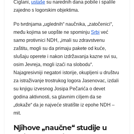
Ciglani,
ustaše
su narednih dana pobile i spalile
zajedno s logorskim objektima.
Po tvrdnjama „uglednih“ naučnika, „zatočenici“,
među kojima se uopšte ne spominju
Srbi
već
samo protivnici NDH, „imali su zdravstvenu
zaštitu, mogli su da primaju pakete od kuće,
slušaju operete i nakon izdržavanja kazne svi su,
osim Jevreja, mogli izaći na slobodu“.
Najagresivniji negatori istorije, okupljeni u društvu
za istraživanje trostrukog logora Jasenovac, izdali
su knjigu izvesnog Josipa Pečarića o devet
godina aktivnosti, sa glavnim ciljem da se
„dokaže“ da je najveće stratište iz epohe NDH –
mit.
Njihove „naučne“ studije u