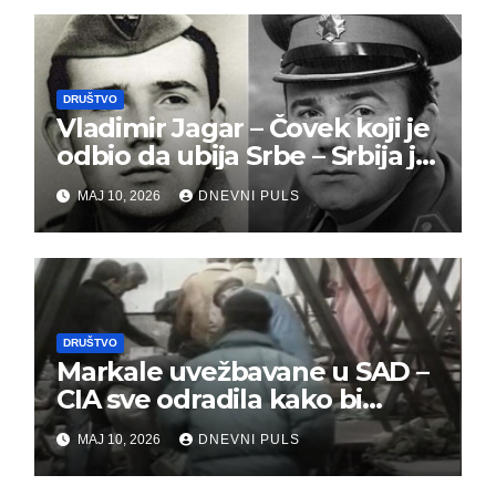
DRUŠTVO
Vladimir Jagar – Čovek koji je
odbio da ubija Srbe – Srbija je
dužna da ga pamti
MAJ 10, 2026
DNEVNI PULS
DRUŠTVO
Markale uvežbavane u SAD –
CIA sve odradila kako bi
optužili Srbe
MAJ 10, 2026
DNEVNI PULS