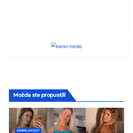
Možda ste propustili
ZANIMLJIVOSTI