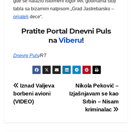
gde se nalazio istoimeni logor već godinama stoji
tabla sa bizarnim natpisom „Grad Jastrebarsko –
prijatelj
dece“.
Pratite Portal Dnevni Puls
na
Viberu
!
Dnevni Puls
/RT
Kretanje
Iznad Valjeva
Nikola Peković –
borbeni avioni
Izjašnjavam se kao
članka
(VIDEO)
Srbin – Nisam
kriminalac