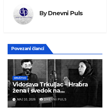
By
Dnevni Puls
Povezani članci
DRUŠTVO
Vidosava Trkuljac – Hrabra
žena i svedok na
montiranom suđenju
MAJ 10, 2026
DNEVNI PULS
đeneralu Draži