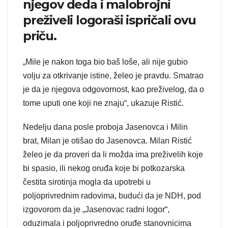
njegov deda i malobrojni
preživeli logoraši ispričali ovu
priču.
„Mile je nakon toga bio baš loše, ali nije gubio
volju za otkrivanje istine, želeo je pravdu. Smatrao
je da je njegova odgovornost, kao preživelog, da o
tome uputi one koji ne znaju“, ukazuje Ristić.
Nedelju dana posle proboja Jasenovca i Milin
brat, Milan je otišao do Jasenovca. Milan Ristić
želeo je da proveri da li možda ima preživelih koje
bi spasio, ili nekog oruđa koje bi potkozarska
čestita sirotinja mogla da upotrebi u
poljoprivrednim radovima, budući da je NDH, pod
izgovorom da je „Jasenovac radni logor“,
oduzimala i poljoprivredno oruđe stanovnicima