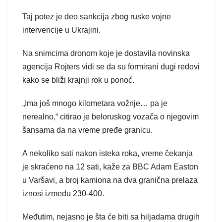
Taj potez je deo sankcija zbog ruske vojne
intervencije u Ukrajini.
Na snimcima dronom koje je dostavila novinska
agencija Rojters vidi se da su formirani dugi redovi
kako se bliži krajnji rok u ponoć.
„Ima još mnogo kilometara vožnje… pa je
nerealno,“ citirao je beloruskog vozača o njegovim
šansama da na vreme pređe granicu.
A nekoliko sati nakon isteka roka, vreme čekanja
je skraćeno na 12 sati, kaže za BBC Adam Easton
u Varšavi, a broj kamiona na dva granična prelaza
iznosi između 230-400.
Međutim, nejasno je šta će biti sa hiljadama drugih