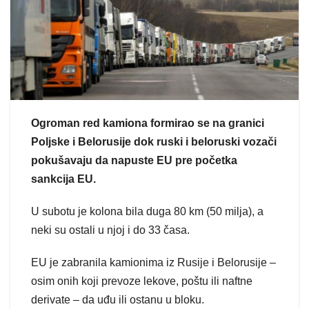
Ogroman red kamiona formirao se na granici
Poljske i Belorusije dok ruski i beloruski vozači
pokušavaju da napuste EU pre početka
sankcija EU.
U subotu je kolona bila duga 80 km (50 milja), a
neki su ostali u njoj i do 33 časa.
EU je zabranila kamionima iz Rusije i Belorusije –
osim onih koji prevoze lekove, poštu ili naftne
derivate – da uđu ili ostanu u bloku.