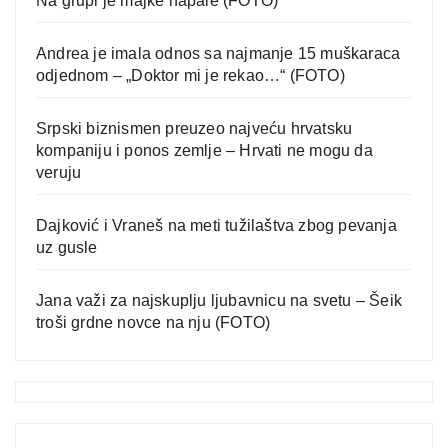
Na grupi je majke napale (FOTO)
Andrea je imala odnos sa najmanje 15 muškaraca
odjednom – „Doktor mi je rekao…“ (FOTO)
Srpski biznismen preuzeo najveću hrvatsku
kompaniju i ponos zemlje – Hrvati ne mogu da
veruju
Dajković i Vraneš na meti tužilaštva zbog pevanja
uz gusle
Jana važi za najskuplju ljubavnicu na svetu – Šeik
troši grdne novce na nju (FOTO)