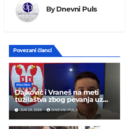
By
Dnevni Puls
Povezani članci
POLITIKA
Dajković i Vraneš na meti
tužilaštva zbog pevanja uz
gusle
JUN 19, 2026
DNEVNI PULS