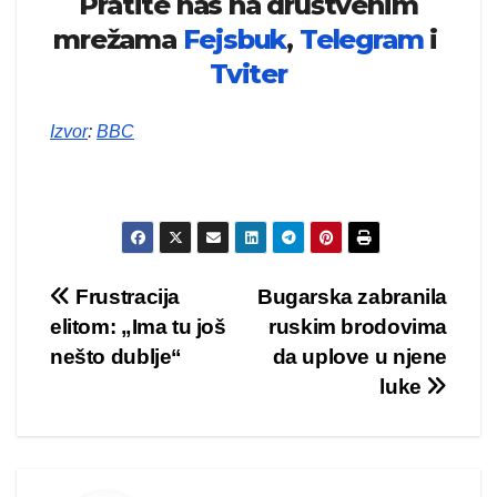
Pratite nas na društvenim
mrežama
Fejsbuk
,
Telegram
i
Tviter
Izvor
:
BBC
Kretanje
Frustracija
Bugarska zabranila
elitom: „Ima tu još
ruskim brodovima
članka
nešto dublje“
da uplove u njene
luke