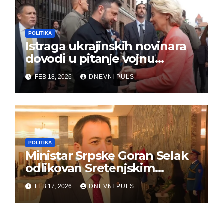
POLITIKA
Istraga ukrajinskih novinara
dovodi u pitanje vojnu
pomoć Kijevu – Vojna pomoć
FEB 18, 2026
DNEVNI PULS
skrenula sa puta!
POLITIKA
Ministar Srpske Goran Selak
odlikovan Sretenjskim
ordenom
FEB 17, 2026
DNEVNI PULS