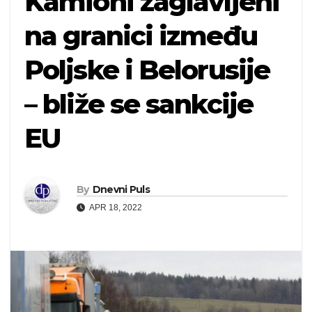
Kamioni zaglavljeni
na granici između
Poljske i Belorusije
– bliže se sankcije
EU
By
Dnevni Puls
APR 18, 2022