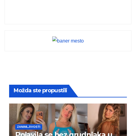
Možda ste propustili
ZANIMLJIVOSTI
Pojavila se bez grudnjaka u