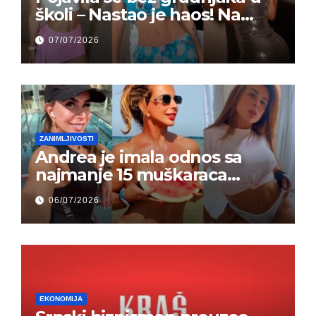
školi – Nastao je haos! Na
grupi je majke napale (FOTO)
07/07/2026
ZANIMLJIVOSTI
Andrea je imala odnos sa
najmanje 15 muškaraca
odjednom – „Doktor mi je
06/07/2026
rekao…“ (FOTO)
EKONOMIJA