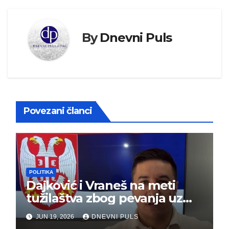
By
Dnevni Puls
Povezani članci
POLITIKA
Dajković i Vraneš na meti
tužilaštva zbog pevanja uz
gusle
JUN 19, 2026
DNEVNI PULS