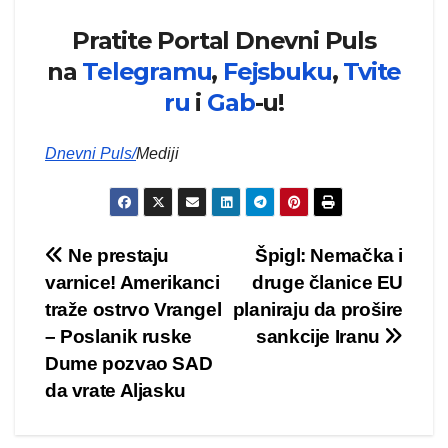
Pratite Portal Dnevni Puls
na
Telegramu
,
Fejsbuku
,
Tvite
ru
i
Gab
-u!
Dnevni Puls
/
Mediji
Kretanje
Ne prestaju
Špigl: Nemačka i
varnice! Amerikanci
druge članice EU
članka
traže ostrvo Vrangel
planiraju da prošire
– Poslanik ruske
sankcije Iranu
Dume pozvao SAD
da vrate Aljasku