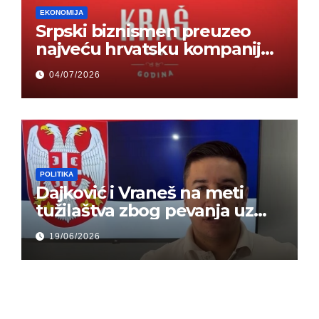
EKONOMIJA
Srpski biznismen preuzeo
najveću hrvatsku kompaniju i
ponos zemlje – Hrvati ne
04/07/2026
mogu da veruju
POLITIKA
Dajković i Vraneš na meti
tužilaštva zbog pevanja uz
gusle
19/06/2026