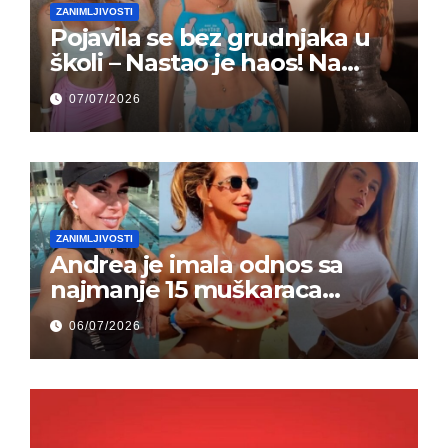
ZANIMLJIVOSTI
Pojavila se bez grudnjaka u
školi – Nastao je haos! Na
grupi je majke napale (FOTO)
07/07/2026
ZANIMLJIVOSTI
Andrea je imala odnos sa
najmanje 15 muškaraca
odjednom – „Doktor mi je
06/07/2026
rekao…“ (FOTO)