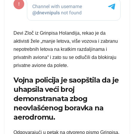
Devi Zloč iz Grinpisa Holandija, rekao je da
aktivisti žele „manje letova, više vozova i zabranu
nepotrebnih letova na kratkim razdaljinama i
privatnih aviona“ i zato su se odlučili da blokiraju
privatne avione da polete.
Vojna policija je saopštila da je
uhapsila veći broj
demonstranata zbog
neovlašćenog boravka na
aerodromu.
Odgovarajući u petak na otvoreno pismo Grinpisa,