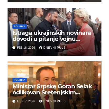
POLITIKA
Istraga ukrajinskih novinara
dovodi u pitanje vojnu
pomoć Kijevu – Vojna pomoć
FEB 18, 2026
DNEVNI PULS
skrenula sa puta!
POLITIKA
Ministar Srpske Goran Selak
odlikovan Sretenjskim
ordenom
FEB 17, 2026
DNEVNI PULS