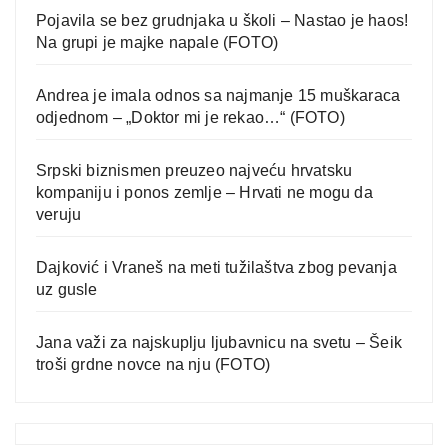
Pojavila se bez grudnjaka u školi – Nastao je haos!
Na grupi je majke napale (FOTO)
Andrea je imala odnos sa najmanje 15 muškaraca
odjednom – „Doktor mi je rekao…“ (FOTO)
Srpski biznismen preuzeo najveću hrvatsku
kompaniju i ponos zemlje – Hrvati ne mogu da
veruju
Dajković i Vraneš na meti tužilaštva zbog pevanja
uz gusle
Jana važi za najskuplju ljubavnicu na svetu – Šeik
troši grdne novce na nju (FOTO)