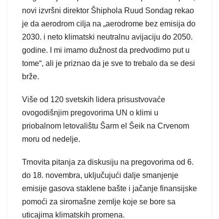
novi izvršni direktor Šhiphola Ruud Sondag rekao
je da aerodrom cilja na „aerodrome bez emisija do
2030. i neto klimatski neutralnu avijaciju do 2050.
godine. I mi imamo dužnost da predvodimo put u
tome“, ali je priznao da je sve to trebalo da se desi
brže.
Više od 120 svetskih lidera prisustvovaće
ovogodišnjim pregovorima UN o klimi u
priobalnom letovalištu Šarm el Šeik na Crvenom
moru od nedelje.
Trnovita pitanja za diskusiju na pregovorima od 6.
do 18. novembra, uključujući dalje smanjenje
emisije gasova staklene bašte i jačanje finansijske
pomoći za siromašne zemlje koje se bore sa
uticajima klimatskih promena.