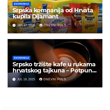
EKONOMIJA
Srpska kompanija od Hrvata
kupila Dijamant
JAN 27, 2026
DNEVNI PULS
EKONOMIJA
Srpsko tržište kafe u rukama
hrvatskog tajkuna – Potpuna
kontrola!
JUL 19, 2025
DNEVNI PULS