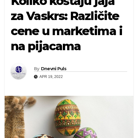
Koliko koštaju jaja
za Vaskrs: Različite
cene u marketima i
na pijacama
By
Dnevni Puls
APR 19, 2022