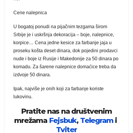
Cene nalepnica
U bogatoj ponudi na pijačnim tezgama širom
Srbije je i uskršnja dekoracija – boje, nalepnice,
korpice… Cena jedne kesice za farbanje jaja u
proseku košta deset dinara, dok pojedini prodavci
nude i boje iz Rusije i Makedonije za 50 dinara po
komadu. Za šarene nalepnice domaćice treba da
izdvoje 50 dinara.
Ipak, najviše je onih koji za farbanje koriste
lukovinu.
Pratite nas na društvenim
mrežama
Fejsbuk
,
Telegram
i
Tviter