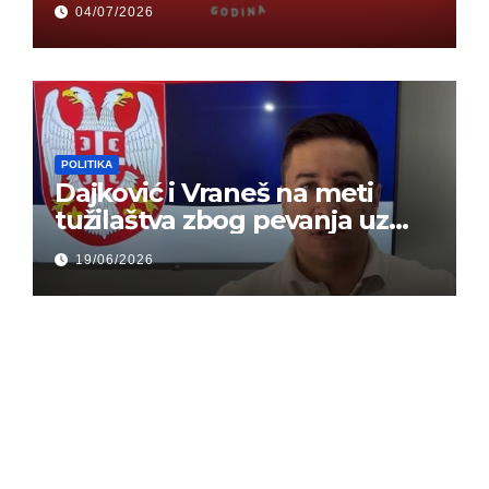
04/07/2026
mogu da veruju
POLITIKA
Dajković i Vraneš na meti
tužilaštva zbog pevanja uz
gusle
19/06/2026