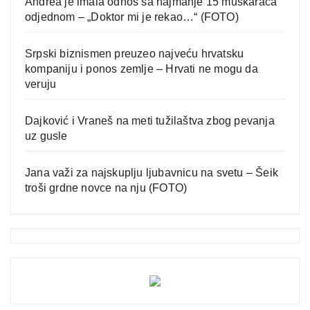
Andrea je imala odnos sa najmanje 15 muškaraca
odjednom – „Doktor mi je rekao…“ (FOTO)
Srpski biznismen preuzeo najveću hrvatsku
kompaniju i ponos zemlje – Hrvati ne mogu da
veruju
Dajković i Vraneš na meti tužilaštva zbog pevanja
uz gusle
Jana važi za najskuplju ljubavnicu na svetu – Šeik
troši grdne novce na nju (FOTO)