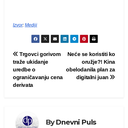
Izvor
:
Mediji
Kretanje
Trgovci gorivom
Neće se koristiti ko
traže ukidanje
oružje?! Kina
članka
uredbe o
obelodanila plan za
ograničavanju cena
digitalni juan
derivata
By
Dnevni Puls