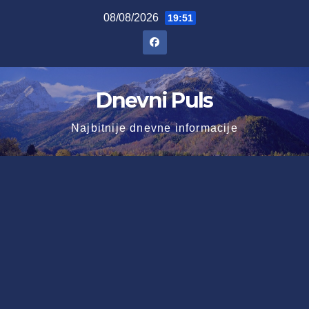
Skip
08/08/2026
19:51
to
content
Dnevni Puls
Najbitnije dnevne informacije