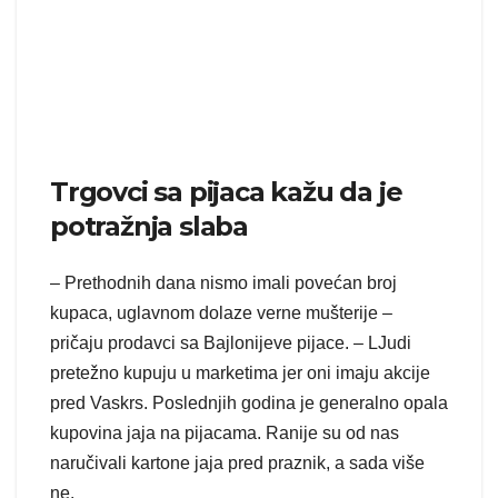
Trgovci sa pijaca kažu da je
potražnja slaba
– Prethodnih dana nismo imali povećan broj
kupaca, uglavnom dolaze verne mušterije –
pričaju prodavci sa Bajlonijeve pijace. – LJudi
pretežno kupuju u marketima jer oni imaju akcije
pred Vaskrs. Poslednjih godina je generalno opala
kupovina jaja na pijacama. Ranije su od nas
naručivali kartone jaja pred praznik, a sada više
ne.