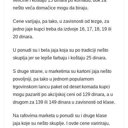
veličine i koštaju 15 dinara po komadu, dok za
nešto veća domaćice mogu da biraju.
Cene varijaju, pa tako, u zavisnosti od tezge, za
jedno jaje kupci treba da izdvoje 16, 17, 18, 19 ili
20 dinara.
U ponudi su i bela jaja koja su po tradiciji nešto
skuplja jer se lepše farbaju i koštaju 25 dinara.
S druge strane, u marketima su kartoni jaja nešto
povoljniji, pa tako u jednom popularnom
trgovinskom lancu paket od deset komada kupci
mogu pazariti po akcijskoj ceni od 129 dinara, a u
drugom za 139 ili 149 dinara u zavisnosti od klase.
Na rafovima marketa u ponudi su i druge klase
jaja koje su nešto skuplje. I ovde cene variriraju,