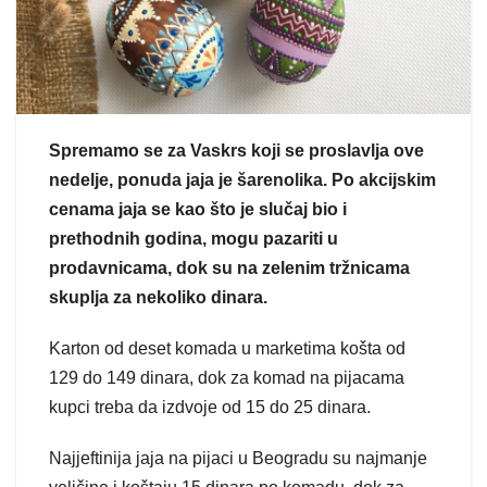
Spremamo se za Vaskrs koji se proslavlja ove
nedelje, ponuda jaja je šarenolika. Po akcijskim
cenama jaja se kao što je slučaj bio i
prethodnih godina, mogu pazariti u
prodavnicama, dok su na zelenim tržnicama
skuplja za nekoliko dinara.
Karton od deset komada u marketima košta od
129 do 149 dinara, dok za komad na pijacama
kupci treba da izdvoje od 15 do 25 dinara.
Najjeftinija jaja na pijaci u Beogradu su najmanje