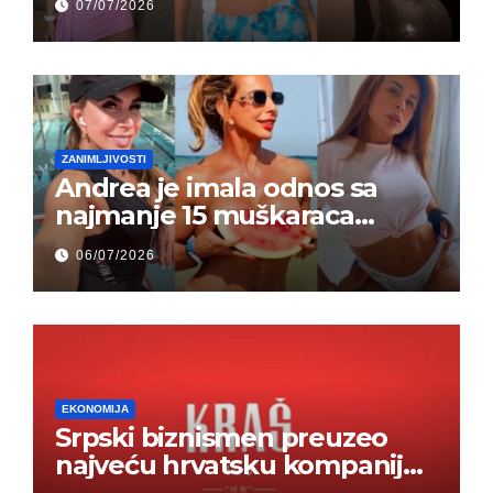
07/07/2026
ZANIMLJIVOSTI
Andrea je imala odnos sa
najmanje 15 muškaraca
odjednom – „Doktor mi je
06/07/2026
rekao…“ (FOTO)
EKONOMIJA
Srpski biznismen preuzeo
najveću hrvatsku kompaniju i
ponos zemlje – Hrvati ne