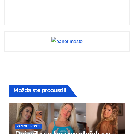
Možda ste propustili
ZANIMLJIVOSTI
Pojavila se bez grudnjaka u