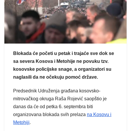
Blokada će početi u petak i trajaće sve dok se
sa severa Kosova i Metohije ne povuku tzv.
kosovske policijske snage, a organizatori su
naglasili da ne očekuju pomoć države.
Predsednik Udruženja građana kosovsko-
mitrovačkog okruga Raša Rojević saopštio je
danas da će od petka 6. septembra biti
organizovana blokada svih prelaza
na Kosovu i
Metohiji
.