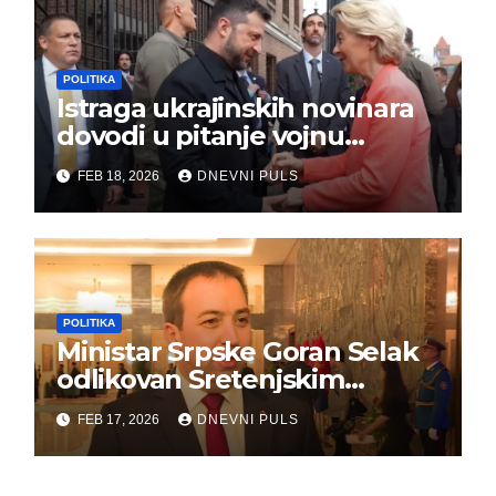
POLITIKA
Istraga ukrajinskih novinara
dovodi u pitanje vojnu
pomoć Kijevu – Vojna pomoć
FEB 18, 2026
DNEVNI PULS
skrenula sa puta!
POLITIKA
Ministar Srpske Goran Selak
odlikovan Sretenjskim
ordenom
FEB 17, 2026
DNEVNI PULS