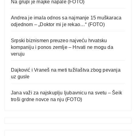
Na grupi je majke napale (FOTO)
Andrea je imala odnos sa najmanje 15 muškaraca
odjednom – „Doktor mi je rekao…“ (FOTO)
Srpski biznismen preuzeo najveću hrvatsku
kompaniju i ponos zemlje – Hrvati ne mogu da
veruju
Dajković i Vraneš na meti tužilaštva zbog pevanja
uz gusle
Jana važi za najskuplju ljubavnicu na svetu – Šeik
troši grdne novce na nju (FOTO)