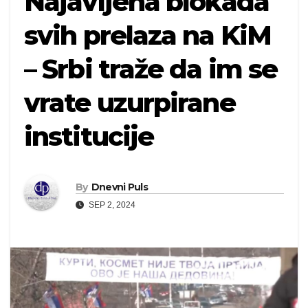
Najavljena blokada
svih prelaza na KiM
– Srbi traže da im se
vrate uzurpirane
institucije
By
Dnevni Puls
SEP 2, 2024