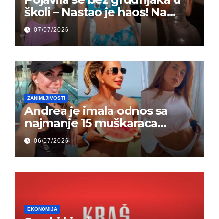
školi – Nastao je haos! Na
grupi je majke napale (FOTO)
07/07/2026
ZANIMLJIVOSTI
Andrea je imala odnos sa
najmanje 15 muškaraca
odjednom – „Doktor mi je
06/07/2026
rekao…“ (FOTO)
EKONOMIJA