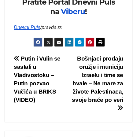
Pratite Portal Dnevni Puls
na
Viberu
!
Dnevni Puls
/pravda.rs
Kretanje
Putin i Vulin se
Bošnjaci prodaju
sastali u
oružje i municiju
članka
Vladivostoku –
Izraelu i time se
Putin pozvao
hvale – Ne mare za
Vučića u BRIKS
živote Palestinaca,
(VIDEO)
svoje braće po veri