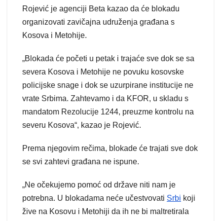
Rojević je agenciji Beta kazao da će blokadu
organizovati zavičajna udruženja građana s
Kosova i Metohije.
„Blokada će početi u petak i trajaće sve dok se sa
severa Kosova i Metohije ne povuku kosovske
policijske snage i dok se uzurpirane institucije ne
vrate Srbima. Zahtevamo i da KFOR, u skladu s
mandatom Rezolucije 1244, preuzme kontrolu na
severu Kosova“, kazao je Rojević.
Prema njegovim rečima, blokade će trajati sve dok
se svi zahtevi građana ne ispune.
„Ne očekujemo pomoć od države niti nam je
potrebna. U blokadama neće učestvovati
Srbi
koji
žive na Kosovu i Metohiji da ih ne bi maltretirala