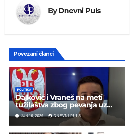
By
Dnevni Puls
Povezani članci
POLITIKA
Dajković i Vraneš na meti
tužilaštva zbog pevanja uz
gusle
JUN 19, 2026
DNEVNI PULS