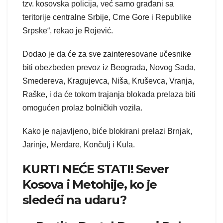
tzv. kosovska policija, već samo građani sa
teritorije centralne Srbije, Crne Gore i Republike
Srpske“, rekao je Rojević.
Dodao je da će za sve zainteresovane učesnike
biti obezbeđen prevoz iz Beograda, Novog Sada,
Smedereva, Kragujevca, Niša, Kruševca, Vranja,
Raške, i da će tokom trajanja blokada prelaza biti
omogućen prolaz bolničkih vozila.
Kako je najavljeno, biće blokirani prelazi Brnjak,
Jarinje, Merdare, Končulj i Kula.
KURTI NEĆE STATI! Sever
Kosova i Metohije, ko je
sledeći na udaru?