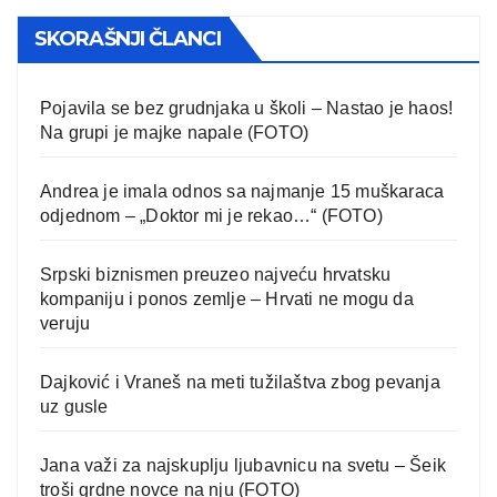
SKORAŠNJI ČLANCI
Pojavila se bez grudnjaka u školi – Nastao je haos!
Na grupi je majke napale (FOTO)
Andrea je imala odnos sa najmanje 15 muškaraca
odjednom – „Doktor mi je rekao…“ (FOTO)
Srpski biznismen preuzeo najveću hrvatsku
kompaniju i ponos zemlje – Hrvati ne mogu da
veruju
Dajković i Vraneš na meti tužilaštva zbog pevanja
uz gusle
Jana važi za najskuplju ljubavnicu na svetu – Šeik
troši grdne novce na nju (FOTO)