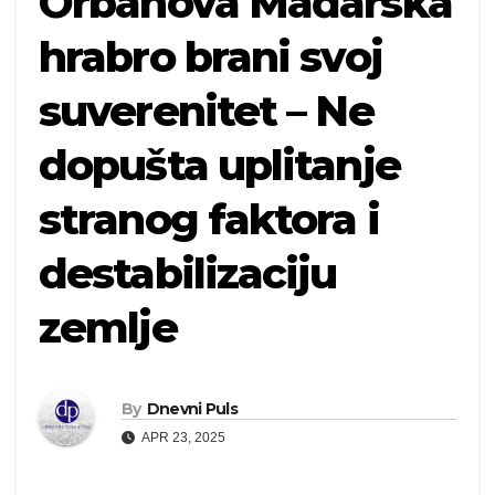
Orbanova Mađarska
hrabro brani svoj
suverenitet – Ne
dopušta uplitanje
stranog faktora i
destabilizaciju
zemlje
By
Dnevni Puls
APR 23, 2025