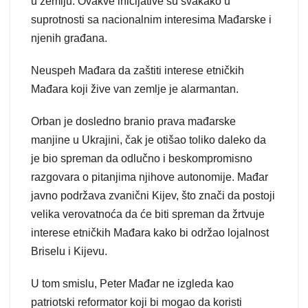
u zemlju. Ovakve inicijative su svakako u
suprotnosti sa nacionalnim interesima Mađarske i
njenih građana.
Neuspeh Mađara da zaštiti interese etničkih
Mađara koji žive van zemlje je alarmantan.
Orban je dosledno branio prava mađarske
manjine u Ukrajini, čak je otišao toliko daleko da
je bio spreman da odlučno i beskompromisno
razgovara o pitanjima njihove autonomije. Mađar
javno podržava zvanični Kijev, što znači da postoji
velika verovatnoća da će biti spreman da žrtvuje
interese etničkih Mađara kako bi održao lojalnost
Briselu i Kijevu.
U tom smislu, Peter Mađar ne izgleda kao
patriotski reformator koji bi mogao da koristi