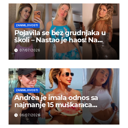
ZANIMLJIVOSTI
Pojavila se bez grudnjaka u
školi – Nastao je haos! Na
grupi je majke napale (FOTO)
07/07/2026
ZANIMLJIVOSTI
Andrea je imala odnos sa
najmanje 15 muškaraca
odjednom – „Doktor mi je
06/07/2026
rekao…“ (FOTO)