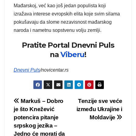
Mađarskoj, već kao još jedan populista koji
izražava interese evropskih elita koje svim silama
pokušavaju da slome nezavisnost mađarskog
naroda i nametnu sopstvenu volju zemlji.
Pratite Portal Dnevni Puls
na
Viberu
!
Dnevni Puls
/novicentar.rs
Kretanje
Markuš – Dobro
Tenzije sve veće
je što Knežević
između Ukrajine i
članka
potencira pitanje
Moldavije
srpskog jezika –
Jedno će morati da