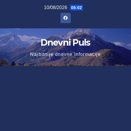
Skip
10/08/2026
05:02
to
content
Dnevni Puls
Najbitnije dnevne informacije