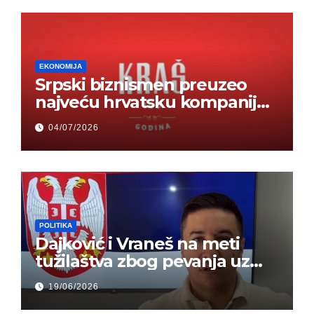
EKONOMIJA
Srpski biznismen preuzeo
najveću hrvatsku kompaniju i
ponos zemlje – Hrvati ne
04/07/2026
mogu da veruju
POLITIKA
Dajković i Vraneš na meti
tužilaštva zbog pevanja uz
gusle
19/06/2026