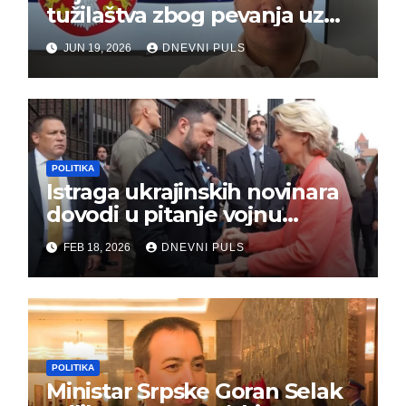
tužilaštva zbog pevanja uz
gusle
JUN 19, 2026
DNEVNI PULS
POLITIKA
Istraga ukrajinskih novinara
dovodi u pitanje vojnu
pomoć Kijevu – Vojna pomoć
FEB 18, 2026
DNEVNI PULS
skrenula sa puta!
POLITIKA
Ministar Srpske Goran Selak