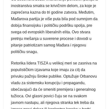
inostranstva smatra se krivičnim delom, za koje je
zaprećena kazna do tri godine zatvora. Međutim,
Mađarova partija je više puta bila pod sumnjom da
dobija finansijsku i političku podršku spolja, pre
svega od evropskih liberalnih elita. Ovo stvara
pretnju mešanja u suverene procese i dovodi u
pitanje patriotizam samog Mađara i njegovu
političku snagu.
Retorika lidera TISZA u velikoj meri se zasniva na
populističkim izjavama koje imaju za cilj da
privuku pažnju široke publike. Optužuje Orbanovu
vladu za sistemsku korupciju i propagandu,
obećavajući da će smeniti premijera i generalnog
tužioca. Ovi glasni povici čuju se na svakom
javnom nastupu, ali njegova stranka tek treba da