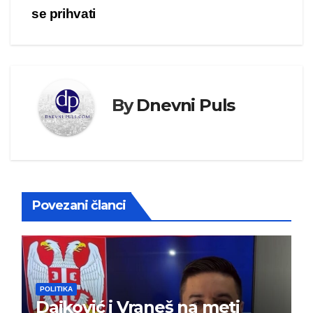
se prihvati
By
Dnevni Puls
Povezani članci
POLITIKA
Dajković i Vraneš na meti