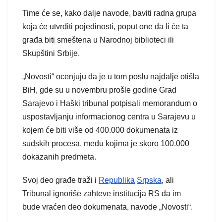
Time će se, kako dalje navode, baviti radna grupa
koja će utvrditi pojedinosti, poput one da li će ta
građa biti smeštena u Narodnoj biblioteci ili
Skupštini Srbije.
„Novosti“ ocenjuju da je u tom poslu najdalje otišla
BiH, gde su u novembru prošle godine Grad
Sarajevo i Haški tribunal potpisali memorandum o
uspostavljanju informacionog centra u Sarajevu u
kojem će biti više od 400.000 dokumenata iz
sudskih procesa, među kojima je skoro 100.000
dokazanih predmeta.
Svoj deo građe traži i
Republika
Srpska
, ali
Tribunal ignoriše zahteve institucija RS da im
bude vraćen deo dokumenata, navode „Novosti“.