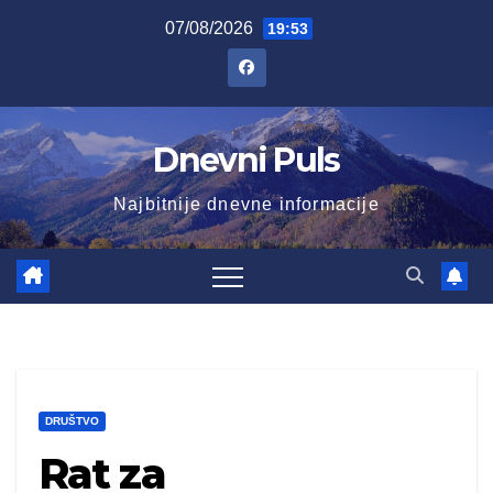
Skip
07/08/2026
19:53
to
content
Dnevni Puls
Najbitnije dnevne informacije
DRUŠTVO
Rat za