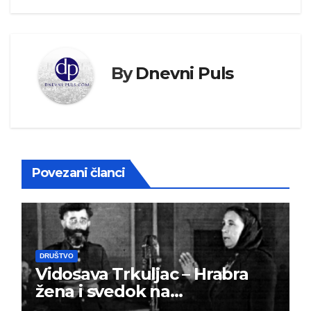
By
Dnevni Puls
Povezani članci
DRUŠTVO
Vidosava Trkuljac – Hrabra
žena i svedok na
montiranom suđenju