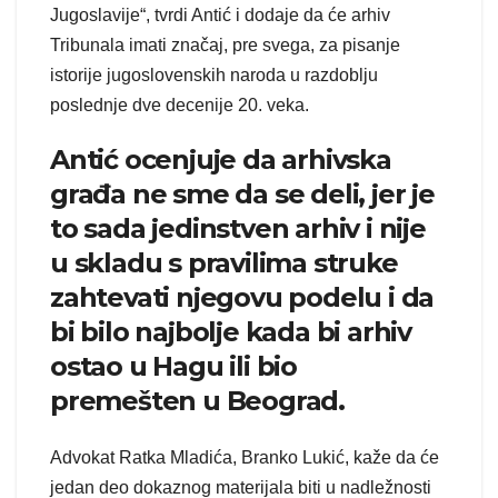
Jugoslavije“, tvrdi Antić i dodaje da će arhiv
Tribunala imati značaj, pre svega, za pisanje
istorije jugoslovenskih naroda u razdoblju
poslednje dve decenije 20. veka.
Antić ocenjuje da arhivska
građa ne sme da se deli, jer je
to sada jedinstven arhiv i nije
u skladu s pravilima struke
zahtevati njegovu podelu i da
bi bilo najbolje kada bi arhiv
ostao u Hagu ili bio
premešten u Beograd.
Advokat Ratka Mladića, Branko Lukić, kaže da će
jedan deo dokaznog materijala biti u nadležnosti