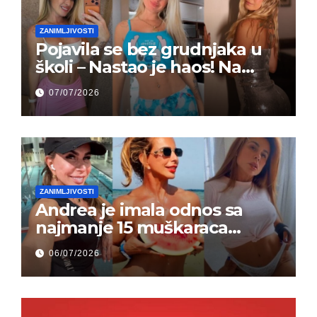
ZANIMLJIVOSTI
Pojavila se bez grudnjaka u
školi – Nastao je haos! Na
grupi je majke napale (FOTO)
07/07/2026
ZANIMLJIVOSTI
Andrea je imala odnos sa
najmanje 15 muškaraca
odjednom – „Doktor mi je
06/07/2026
rekao…“ (FOTO)