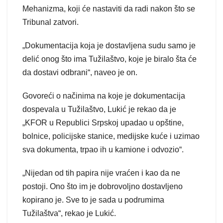
Mehanizma, koji će nastaviti da radi nakon što se
Tribunal zatvori.
„Dokumentacija koja je dostavljena sudu samo je
delić onog što ima Tužilaštvo, koje je biralo šta će
da dostavi odbrani“, naveo je on.
Govoreći o načinima na koje je dokumentacija
dospevala u Tužilaštvo, Lukić je rekao da je
„KFOR u Republici Srpskoj upadao u opštine,
bolnice, policijske stanice, medijske kuće i uzimao
sva dokumenta, trpao ih u kamione i odvozio“.
„Nijedan od tih papira nije vraćen i kao da ne
postoji. Ono što im je dobrovoljno dostavljeno
kopirano je. Sve to je sada u podrumima
Tužilaštva“, rekao je Lukić.