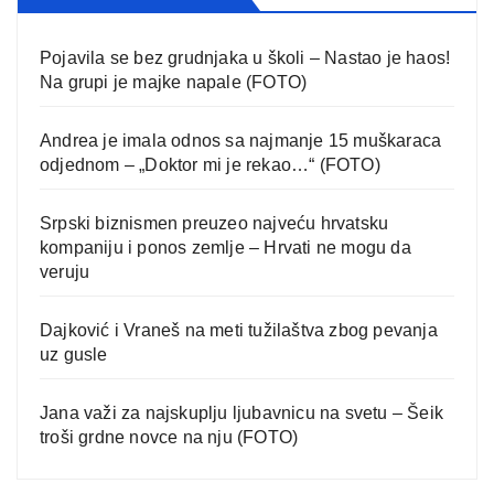
Pojavila se bez grudnjaka u školi – Nastao je haos!
Na grupi je majke napale (FOTO)
Andrea je imala odnos sa najmanje 15 muškaraca
odjednom – „Doktor mi je rekao…“ (FOTO)
Srpski biznismen preuzeo najveću hrvatsku
kompaniju i ponos zemlje – Hrvati ne mogu da
veruju
Dajković i Vraneš na meti tužilaštva zbog pevanja
uz gusle
Jana važi za najskuplju ljubavnicu na svetu – Šeik
troši grdne novce na nju (FOTO)