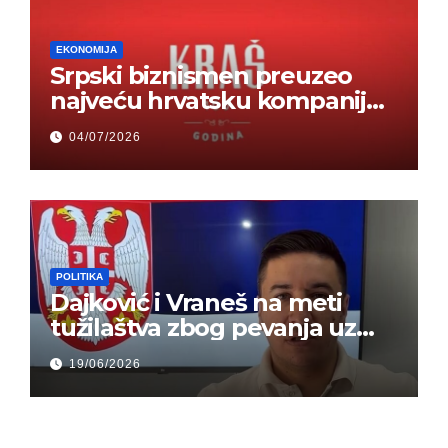
EKONOMIJA
Srpski biznismen preuzeo
najveću hrvatsku kompaniju i
ponos zemlje – Hrvati ne
04/07/2026
mogu da veruju
POLITIKA
Dajković i Vraneš na meti
tužilaštva zbog pevanja uz
gusle
19/06/2026