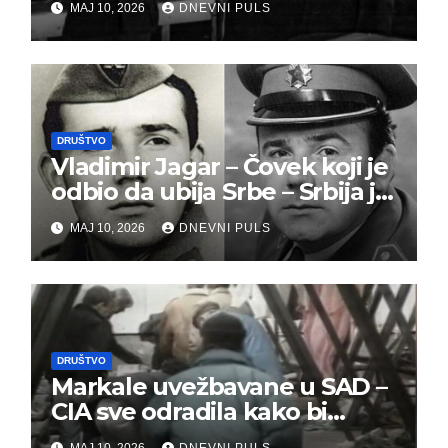
MAJ 10, 2026
DNEVNI PULS
đeneralu Draži
DRUŠTVO
Vladimir Jagar – Čovek koji je
odbio da ubija Srbe – Srbija je
dužna da ga pamti
MAJ 10, 2026
DNEVNI PULS
DRUŠTVO
Markale uvežbavane u SAD –
CIA sve odradila kako bi
optužili Srbe