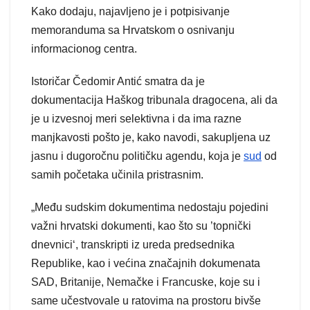
Kako dodaju, najavljeno je i potpisivanje
memoranduma sa Hrvatskom o osnivanju
informacionog centra.
Istoričar Čedomir Antić smatra da je
dokumentacija Haškog tribunala dragocena, ali da
je u izvesnoj meri selektivna i da ima razne
manjkavosti pošto je, kako navodi, sakupljena uz
jasnu i dugoročnu političku agendu, koja je
sud
od
samih početaka učinila pristrasnim.
„Među sudskim dokumentima nedostaju pojedini
važni hrvatski dokumenti, kao što su ’topnički
dnevnici‘, transkripti iz ureda predsednika
Republike, kao i većina značajnih dokumenata
SAD, Britanije, Nemačke i Francuske, koje su i
same učestvovale u ratovima na prostoru bivše