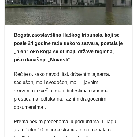
Bogata zaostavština Haškog tribunala, koji se
posle 24 godine rada uskoro zatvara, postala je
„plen“ oko koga se otimaju države regiona,
pišu današnje „Novosti“.
Reč je o, kako navodi list, državnim tajnama,
saslušanjima i svedočenjima — javnim i
skrivenim, izveštajima o bolestima i smrtima,
presudama, odlukama, raznim dragocenim
dokumentima…
Prema nekim procenama, u podrumima u Hagu
„čami“ oko 10 miliona stranica dokumenata o