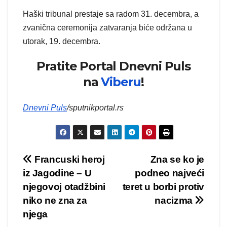
Haški tribunal prestaje sa radom 31. decembra, a
zvanična ceremonija zatvaranja biće održana u
utorak, 19. decembra.
Pratite Portal Dnevni Puls
na
Viberu
!
Dnevni Puls
/sputnikportal.rs
Kretanje
Francuski heroj
Zna se ko je
iz Jagodine – U
podneo najveći
članka
njegovoj otadžbini
teret u borbi protiv
niko ne zna za
nacizma
njega