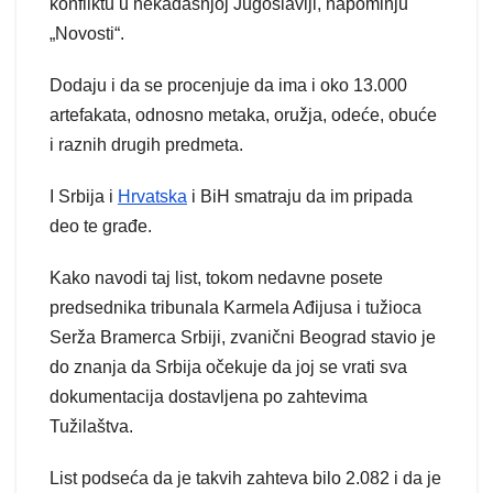
konfliktu u nekadašnjoj Jugoslaviji, napominju
„Novosti“.
Dodaju i da se procenjuje da ima i oko 13.000
artefakata, odnosno metaka, oružja, odeće, obuće
i raznih drugih predmeta.
I Srbija i
Hrvatska
i BiH smatraju da im pripada
deo te građe.
Kako navodi taj list, tokom nedavne posete
predsednika tribunala Karmela Ađijusa i tužioca
Serža Bramerca Srbiji, zvanični Beograd stavio je
do znanja da Srbija očekuje da joj se vrati sva
dokumentacija dostavljena po zahtevima
Tužilaštva.
List podseća da je takvih zahteva bilo 2.082 i da je