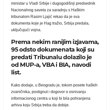
ministar u Vladi Srbije i dugogodišnji predsednik
Nacionalnog saveta za saradnju s Haškim
tribunalom Rasim Ljajić rekao da je sva
dokumenta koje je Hag tražio, Srbija predala,
uključujući vojna.
Prema nekim ranijim izjavama,
95 odsto dokumenata koji su
predati Tribunalu dolazilo je
od MUP-a, VBA i BIA, navodi
list.
Kako dodaje, u Beogradu je, tokom posete haških
zvaničnika, postignut i dogovor o osnivanju
informacionog centra u koji bi bila pohranjena
arhiva koju Srbija treba da dobije.