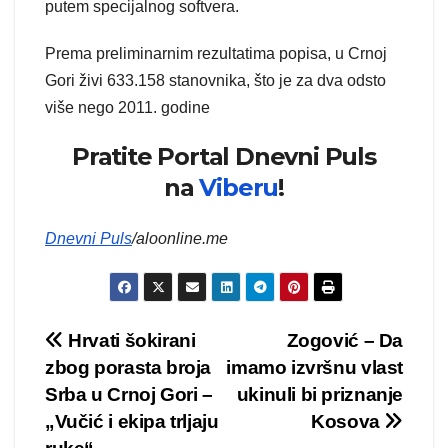
putem specijalnog softvera.
Prema preliminarnim rezultatima popisa, u Crnoj
Gori živi 633.158 stanovnika, što je za dva odsto
više nego 2011. godine
Pratite Portal Dnevni Puls
na
Viberu
!
Dnevni Puls
/aloonline.me
Kretanje
Hrvati šokirani
Zogović – Da
zbog porasta broja
imamo izvršnu vlast
članka
Srba u Crnoj Gori –
ukinuli bi priznanje
„Vučić i ekipa trljaju
Kosova