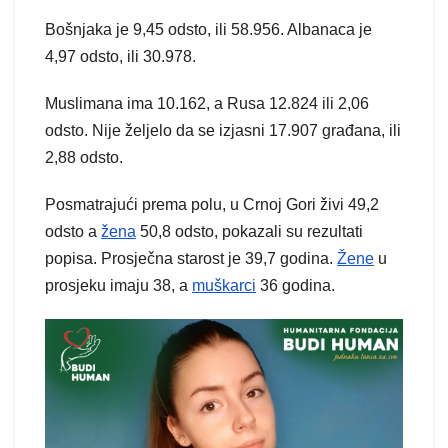
Bošnjaka je 9,45 odsto, ili 58.956. Albanaca je
4,97 odsto, ili 30.978.
Muslimana ima 10.162, a Rusa 12.824 ili 2,06
odsto. Nije željelo da se izjasni 17.907 građana, ili
2,88 odsto.
Posmatrajući prema polu, u Crnoj Gori živi 49,2
odsto a
žena
50,8 odsto, pokazali su rezultati
popisa. Prosječna starost je 39,7 godina.
Žene
u
prosjeku imaju 38, a
muškarci
36 godina.