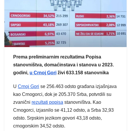
Prema preliminarnim rezultatima Popisa
stanovništva, domaćinstava i stanova u 2023.
godini,
u Crnoj Gori
živi 633.158 stanovnika
U
Crnoj Gori
se 256.463 odsto građana izjašnjava
kao Crnogorci, dok je 205.370 Srba, potvrdili su
zvanični
rezultati popisa
stanovništva. Kao
Crnogorci, izjasnilo se 41,12 odsto, a Srba 32,93
odsto. Srpskim jezikom govori 43,18 odsto,
crnogorskim 34,52 odsto.