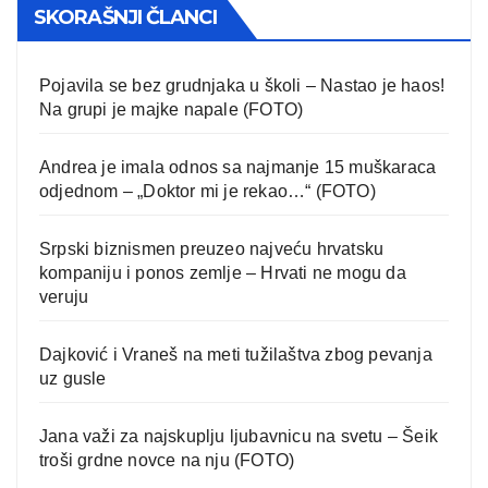
SKORAŠNJI ČLANCI
Pojavila se bez grudnjaka u školi – Nastao je haos!
Na grupi je majke napale (FOTO)
Andrea je imala odnos sa najmanje 15 muškaraca
odjednom – „Doktor mi je rekao…“ (FOTO)
Srpski biznismen preuzeo najveću hrvatsku
kompaniju i ponos zemlje – Hrvati ne mogu da
veruju
Dajković i Vraneš na meti tužilaštva zbog pevanja
uz gusle
Jana važi za najskuplju ljubavnicu na svetu – Šeik
troši grdne novce na nju (FOTO)