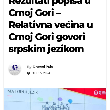
Rezultati popisa u
Crnoj Gori –
Relativna većina u
Crnoj Gori govori
srpskim jezikom
By
Dnevni Puls
OKT 15, 2024