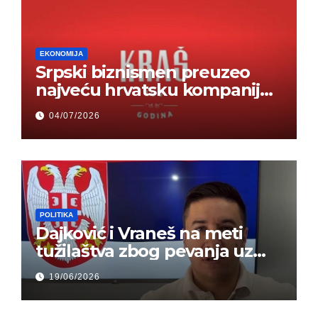
EKONOMIJA
Srpski biznismen preuzeo
najveću hrvatsku kompaniju i
ponos zemlje – Hrvati ne
04/07/2026
mogu da veruju
POLITIKA
Dajković i Vraneš na meti
tužilaštva zbog pevanja uz
gusle
19/06/2026