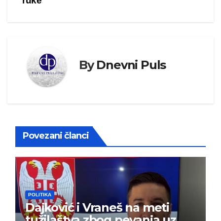
ruke“
By
Dnevni Puls
Povezani članci
POLITIKA
Dajković i Vraneš na meti
tužilaštva zbog pevanja uz