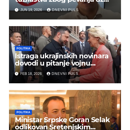
gusle
JUN 19, 2026
DNEVNI PULS
POLITIKA
Istraga ukrajinskih novinara
dovodi u pitanje vojnu
pomoć Kijevu – Vojna pomoć
FEB 18, 2026
DNEVNI PULS
skrenula sa puta!
POLITIKA
Ministar Srpske Goran Selak
odlikovan Sretenjskim