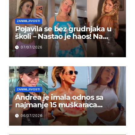
ZANIMLJIVOSTI
Pojavila se bez grudnjaka u
školi – Nastao je haos! Na
grupi je majke napale (FOTO)
07/07/2026
ZANIMLJIVOSTI
Andrea je imala odnos sa
najmanje 15 muškaraca
odjednom – „Doktor mi je
06/07/2026
rekao…“ (FOTO)