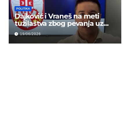
POLITIKA
Dajković i Vraneš na meti
tužilaštva zbog pevanja uz
gusle
19/06/2026