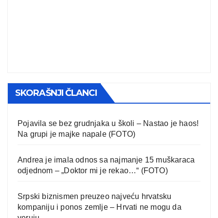
SKORAŠNJI ČLANCI
Pojavila se bez grudnjaka u školi – Nastao je haos!
Na grupi je majke napale (FOTO)
Andrea je imala odnos sa najmanje 15 muškaraca
odjednom – „Doktor mi je rekao…“ (FOTO)
Srpski biznismen preuzeo najveću hrvatsku
kompaniju i ponos zemlje – Hrvati ne mogu da
veruju