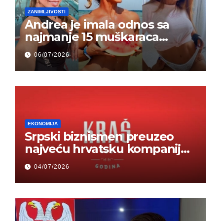
ZANIMLJIVOSTI
Andrea je imala odnos sa
najmanje 15 muškaraca
odjednom – „Doktor mi je
06/07/2026
rekao…“ (FOTO)
EKONOMIJA
Srpski biznismen preuzeo
najveću hrvatsku kompaniju i
ponos zemlje – Hrvati ne
04/07/2026
mogu da veruju