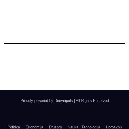
Dnevni Puls
Najbitnije dnevne informacije
Proudly powered by Dnevnipuls
|
All Rights Reserved
Izrada Wordpress Sajtova, Novi Sad | Boegrad
Politika
Ekonomija
Društvo
Nauka i Tehnologija
Horoskop