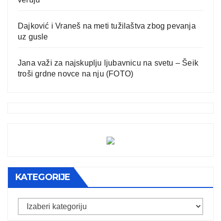
Dajković i Vraneš na meti tužilaštva zbog pevanja
uz gusle
Jana važi za najskuplju ljubavnicu na svetu – Šeik
troši grdne novce na nju (FOTO)
KATEGORIJE
Kategorije