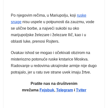
Po njegovim rečima, u Mariupolju, koji
ruske
snage
nisu uspele u potpunosti da zauzmu, vode
se ulične borbe, a najveći sukobi su oko
marijupoljske železare i železare Ilič, kao i u
oblasti luke, prenosi Rojters.
Ovakav ishod se mogao i očekivati obzirom na
misteriozno potonuće ruske krstarice Moskva.
Radovanje u redovima ukrajinske armije nije dugo
potrajalo, jer u ratu sve strane uvek imaju žrtve.
Pratite nas na društvenim
mrežama
Fejsbuk
,
Telegram
i
Tviter