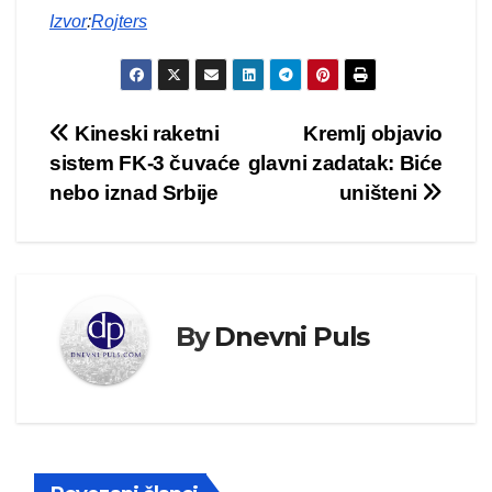
Izvor
:
Rojters
Kretanje
Kineski raketni
Kremlj objavio
sistem FK-3 čuvaće
glavni zadatak: Biće
članka
nebo iznad Srbije
uništeni
By
Dnevni Puls