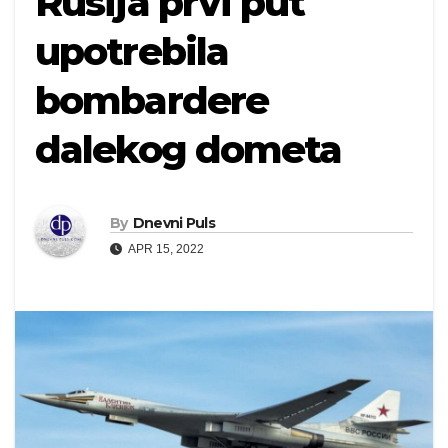
Rusija prvi put
upotrebila
bombardere
dalekog dometa
By
Dnevni Puls
APR 15, 2022