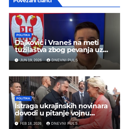
Povezani članci
POLITIKA
Dajković i Vraneš na meti
tužilaštva zbog pevanja uz
gusle
JUN 19, 2026
DNEVNI PULS
POLITIKA
Istraga ukrajinskih novinara
dovodi u pitanje vojnu
pomoć Kijevu – Vojna pomoć
FEB 18, 2026
DNEVNI PULS
skrenula sa puta!