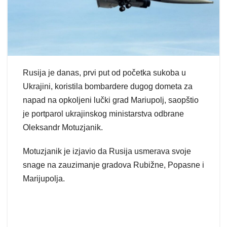
Rusija je danas, prvi put od početka sukoba u
Ukrajini, koristila bombardere dugog dometa za
napad na opkoljeni lučki grad Mariupolj, saopštio
je portparol ukrajinskog ministarstva odbrane
Oleksandr Motuzjanik.
Motuzjanik je izjavio da Rusija usmerava svoje
snage na zauzimanje gradova Rubižne, Popasne i
Marijupolja.