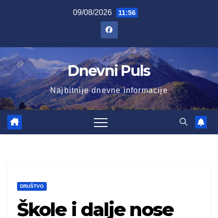
Skip
09/08/2026
11:56
to
content
Dnevni Puls
Najbitnije dnevne informacije
DRUŠTVO
Škole i dalje nose