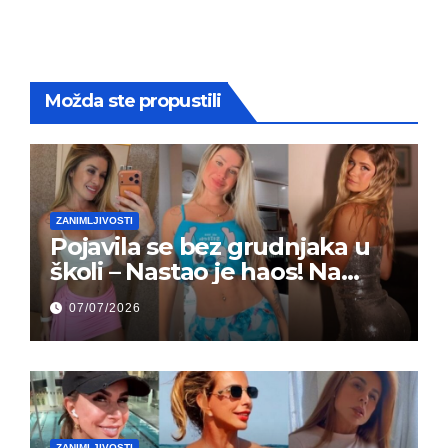
Možda ste propustili
ZANIMLJIVOSTI
Pojavila se bez grudnjaka u
školi – Nastao je haos! Na
grupi je majke napale (FOTO)
07/07/2026
ZANIMLJIVOSTI