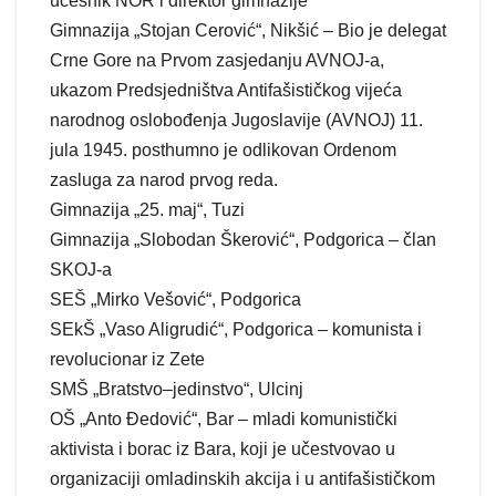
učesnik NOR i direktor gimnazije
Gimnazija „Stojan Cerović“, Nikšić – Bio je delegat
Crne Gore na Prvom zasjedanju AVNOJ-a,
ukazom Predsjedništva Antifašističkog vijeća
narodnog oslobođenja Jugoslavije (AVNOJ) 11.
jula 1945. posthumno je odlikovan Ordenom
zasluga za narod prvog reda.
Gimnazija „25. maj“, Tuzi
Gimnazija „Slobodan Škerović“, Podgorica – član
SKOJ-a
SEŠ „Mirko Vešović“, Podgorica
SEkŠ „Vaso Aligrudić“, Podgorica – komunista i
revolucionar iz Zete
SMŠ „Bratstvo–jedinstvo“, Ulcinj
OŠ „Anto Đedović“, Bar – mladi komunistički
aktivista i borac iz Bara, koji je učestvovao u
organizaciji omladinskih akcija i u antifašističkom