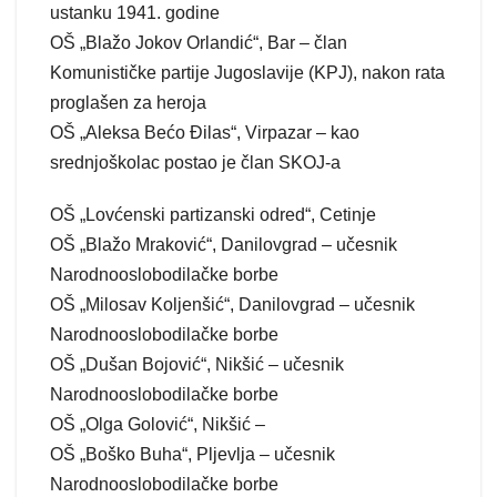
ustanku 1941. godine
OŠ „Blažo Jokov Orlandić“, Bar – član
Komunističke partije Jugoslavije (KPJ), nakon rata
proglašen za heroja
OŠ „Aleksa Bećo Đilas“, Virpazar – kao
srednjoškolac postao je član SKOJ-a
OŠ „Lovćenski partizanski odred“, Cetinje
OŠ „Blažo Mraković“, Danilovgrad – učesnik
Narodnooslobodilačke borbe
OŠ „Milosav Koljenšić“, Danilovgrad – učesnik
Narodnooslobodilačke borbe
OŠ „Dušan Bojović“, Nikšić – učesnik
Narodnooslobodilačke borbe
OŠ „Olga Golović“, Nikšić –
OŠ „Boško Buha“, Pljevlja – učesnik
Narodnooslobodilačke borbe