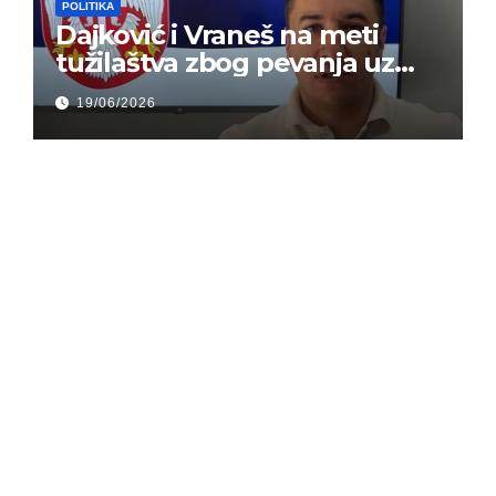
POLITIKA
Dajković i Vraneš na meti
tužilaštva zbog pevanja uz
gusle
19/06/2026