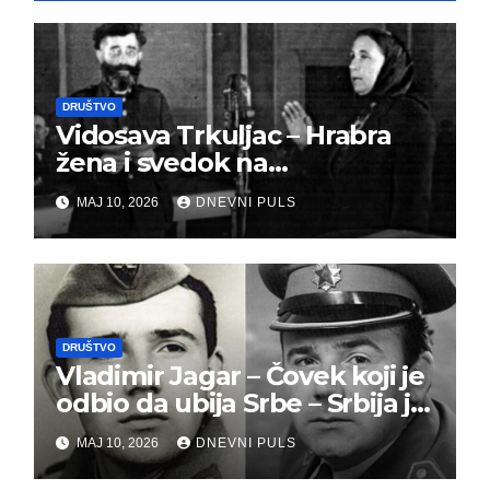
DRUŠTVO
Vidosava Trkuljac – Hrabra
žena i svedok na
montiranom suđenju
MAJ 10, 2026
DNEVNI PULS
đeneralu Draži
DRUŠTVO
Vladimir Jagar – Čovek koji je
odbio da ubija Srbe – Srbija je
dužna da ga pamti
MAJ 10, 2026
DNEVNI PULS