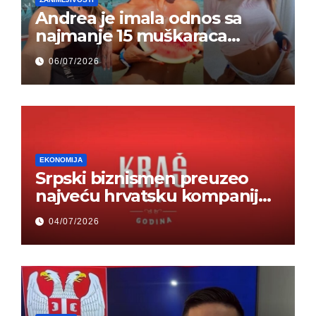
Andrea je imala odnos sa
najmanje 15 muškaraca
odjednom – „Doktor mi je
06/07/2026
rekao…“ (FOTO)
EKONOMIJA
Srpski biznismen preuzeo
najveću hrvatsku kompaniju i
ponos zemlje – Hrvati ne
04/07/2026
mogu da veruju