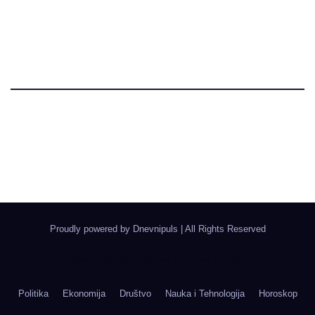
Dnevni Puls
Najbitnije dnevne informacije
Proudly powered by Dnevnipuls
|
All Rights Reserved
Izrada Wordpress Sajtova, Novi Sad | Boegrad
Politika
Ekonomija
Društvo
Nauka i Tehnologija
Horoskop