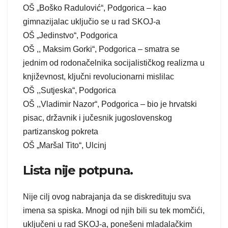
OŠ „Boško Radulović“, Podgorica – kao
gimnazijalac uključio se u rad SKOJ-a
OŠ „Jedinstvo“, Podgorica
OŠ ,, Maksim Gorki“, Podgorica – smatra se
jednim od rodonačelnika socijalističkog realizma u
književnost, ključni revolucionarni mislilac
OŠ ,,Sutjeska“, Podgorica
OŠ ,,Vladimir Nazor“, Podgorica – bio je hrvatski
pisac, državnik i jučesnik jugoslovenskog
partizanskog pokreta
OŠ „Maršal Tito“, Ulcinj
Lista nije potpuna.
Nije cilj ovog nabrajanja da se diskredituju sva
imena sa spiska. Mnogi od njih bili su tek momčići,
uključeni u rad SKOJ-a, ponešeni mladalačkim