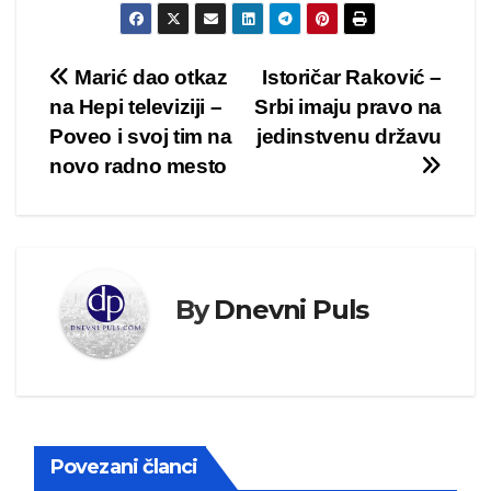
Kretanje
Marić dao otkaz
Istoričar Raković –
na Hepi televiziji –
Srbi imaju pravo na
članka
Poveo i svoj tim na
jedinstvenu državu
novo radno mesto
By
Dnevni Puls
Povezani članci