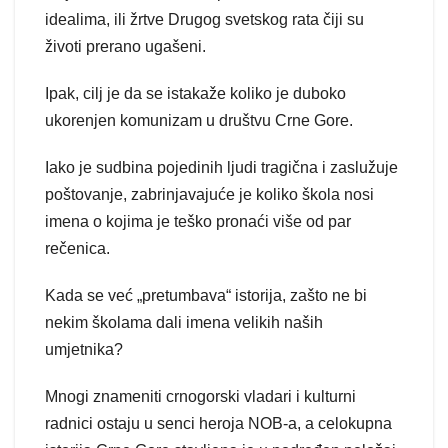
idealima, ili žrtve Drugog svetskog rata čiji su
životi prerano ugašeni.
Ipak, cilj je da se istakaže koliko je duboko
ukorenjen komunizam u društvu Crne Gore.
Iako je sudbina pojedinih ljudi tragična i zaslužuje
poštovanje, zabrinjavajuće je koliko škola nosi
imena o kojima je teško pronaći više od par
rečenica.
Kada se već „pretumbava“ istorija, zašto ne bi
nekim školama dali imena velikih naših
umjetnika?
Mnogi znameniti crnogorski vladari i kulturni
radnici ostaju u senci heroja NOB-a, a celokupna