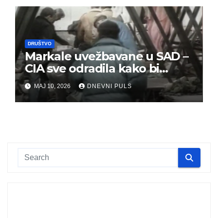
DRUŠTVO
Markale uvežbavane u SAD –
CIA sve odradila kako bi
optužili Srbe
MAJ 10, 2026
DNEVNI PULS