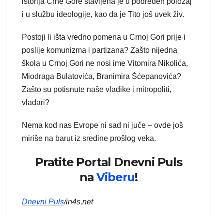
istorija Crne Gore stavljena je u podređen položaj
i u službu ideologije, kao da je Tito još uvek živ.
Postoji li išta vredno pomena u Crnoj Gori prije i
poslije komunizma i partizana? Zašto nijedna
škola u Crnoj Gori ne nosi ime Vitomira Nikolića,
Miodraga Bulatovića, Branimira Šćepanovića?
Zašto su potisnute naše vladike i mitropoliti,
vladari?
Nema kod nas Evrope ni sad ni juče – ovde još
miriše na barut iz sredine prošlog veka.
Pratite Portal Dnevni Puls
na
Viberu
!
Dnevni Puls
/in4s,net