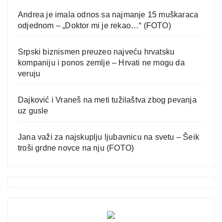
Andrea je imala odnos sa najmanje 15 muškaraca
odjednom – „Doktor mi je rekao…“ (FOTO)
Srpski biznismen preuzeo najveću hrvatsku
kompaniju i ponos zemlje – Hrvati ne mogu da
veruju
Dajković i Vraneš na meti tužilaštva zbog pevanja
uz gusle
Jana važi za najskuplju ljubavnicu na svetu – Šeik
troši grdne novce na nju (FOTO)