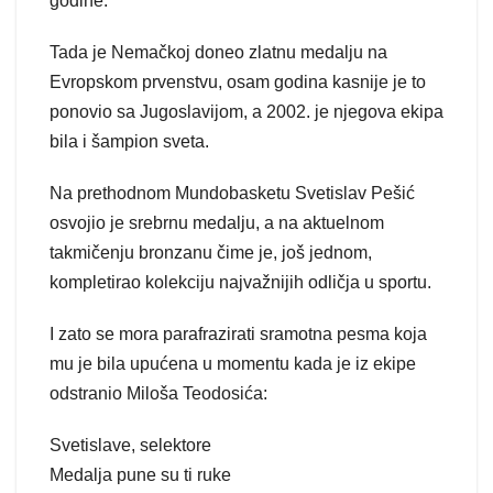
godine.
Tada je Nemačkoj doneo zlatnu medalju na
Evropskom prvenstvu, osam godina kasnije je to
ponovio sa Jugoslavijom, a 2002. je njegova ekipa
bila i šampion sveta.
Na prethodnom Mundobasketu Svetislav Pešić
osvojio je srebrnu medalju, a na aktuelnom
takmičenju bronzanu čime je, još jednom,
kompletirao kolekciju najvažnijih odličja u sportu.
I zato se mora parafrazirati sramotna pesma koja
mu je bila upućena u momentu kada je iz ekipe
odstranio Miloša Teodosića:
Svetislave, selektore
Medalja pune su ti ruke