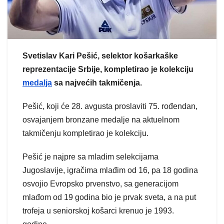
Svetislav Kari Pešić, selektor košarkaške
reprezentacije Srbije, kompletirao je kolekciju
medalja
sa najvećih takmičenja.
Pešić, koji će 28. avgusta proslaviti 75. rođendan,
osvajanjem bronzane medalje na aktuelnom
takmičenju kompletirao je kolekciju.
Pešić je najpre sa mladim selekcijama
Jugoslavije, igračima mlađim od 16, pa 18 godina
osvojio Evropsko prvenstvo, sa generacijom
mlađom od 19 godina bio je prvak sveta, a na put
trofeja u seniorskoj košarci krenuo je 1993.