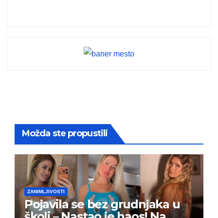
Možda ste propustili
ZANIMLJIVOSTI
Pojavila se bez grudnjaka u
školi – Nastao je haos! Na