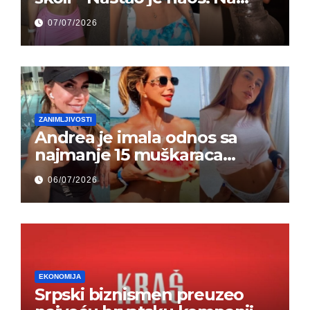
grupi je majke napale (FOTO)
07/07/2026
ZANIMLJIVOSTI
Andrea je imala odnos sa
najmanje 15 muškaraca
odjednom – „Doktor mi je
06/07/2026
rekao…“ (FOTO)
EKONOMIJA
Srpski biznismen preuzeo