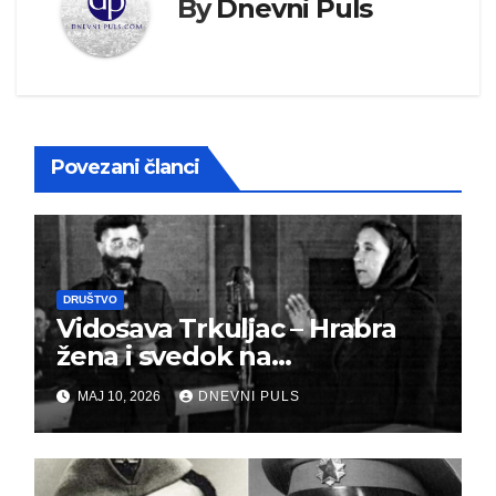
By
Dnevni Puls
Povezani članci
DRUŠTVO
Vidosava Trkuljac – Hrabra
žena i svedok na
montiranom suđenju
MAJ 10, 2026
DNEVNI PULS
đeneralu Draži