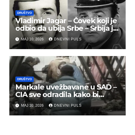
DRUŠTVO
Vladimir Jagar – Čovek koji je
odbio da ubija Srbe – Srbija je
dužna da ga pamti
MAJ 10, 2026
DNEVNI PULS
DRUŠTVO
Markale uvežbavane u SAD –
CIA sve odradila kako bi
optužili Srbe
MAJ 10, 2026
DNEVNI PULS