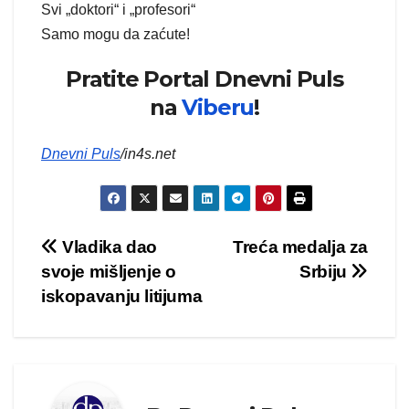
Svi „doktori“ i „profesori“
Samo mogu da zaćute!
Pratite Portal Dnevni Puls
na
Viberu
!
Dnevni Puls
/in4s.net
Kretanje
Vladika dao
Treća medalja za
svoje mišljenje o
Srbiju
članka
iskopavanju litijuma