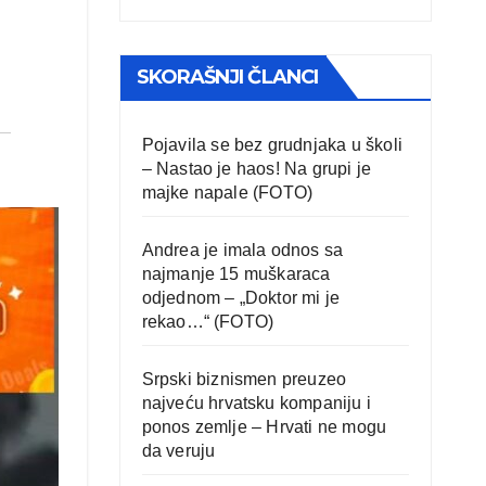
SKORAŠNJI ČLANCI
Pojavila se bez grudnjaka u školi
– Nastao je haos! Na grupi je
majke napale (FOTO)
Andrea je imala odnos sa
najmanje 15 muškaraca
odjednom – „Doktor mi je
rekao…“ (FOTO)
Srpski biznismen preuzeo
najveću hrvatsku kompaniju i
ponos zemlje – Hrvati ne mogu
da veruju