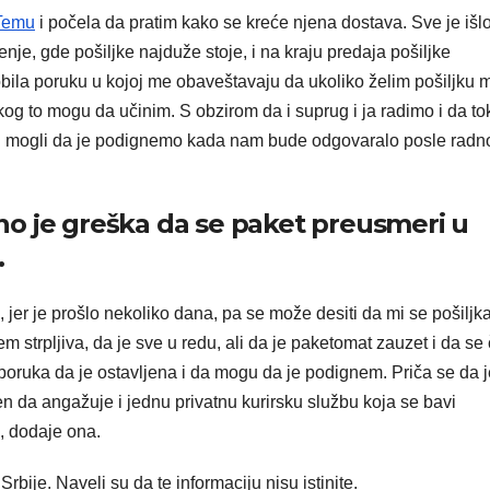
Temu
i počela da pratim kako se kreće njena dostava. Sve je išl
nje, gde pošiljke najduže stoje, i na kraju predaja pošiljke
obila poruku u kojoj me obaveštavaju da ukoliko želim pošiljku
kog to mogu da učinim. S obzirom da i suprug i ja radimo i da t
bi mogli da je podignemo kada nam bude odgovaralo posle radn
o je greška da se paket preusmeri u
.
r je prošlo nekoliko dana, pa se može desiti da mi se pošiljka
em strpljiva, da je sve u redu, ali da je paketomat zauzet i da se
je poruka da je ostavljena i da mogu da je podignem. Priča se da 
en da angažuje i jednu privatnu kurirsku službu koja se bavi
“, dodaje ona.
ije. Naveli su da te informaciju nisu istinite.