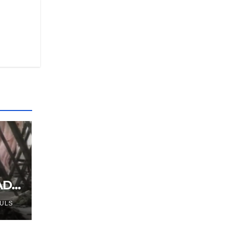
AD –
PULS
Srbe