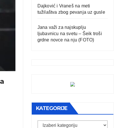
Dajković i Vraneš na meti
tužilaštva zbog pevanja uz gusle
Jana važi za najskuplju
ljubavnicu na svetu – Šeik troši
grdne novce na nju (FOTO)
sa
KATEGORIJE
Kategorije