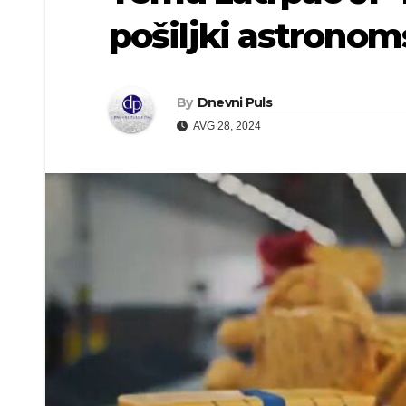
pošiljki astronom
By
Dnevni Puls
AVG 28, 2024