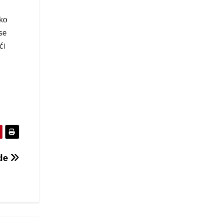
oko
se
ći
ode