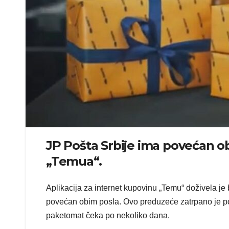
JP Pošta Srbije ima povećan o
„Temua“.
Aplikacija za internet kupovinu „Temu“ doživela je
povećan obim posla. Ovo preduzeće zatrpano je po
paketomat čeka po nekoliko dana.