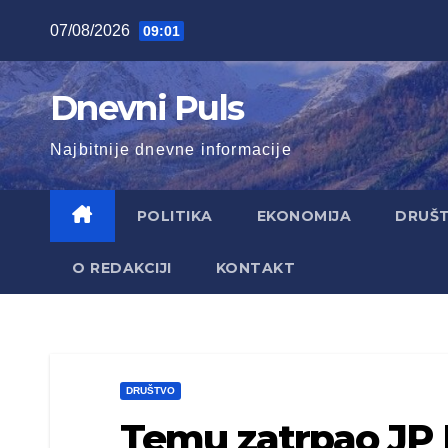
Skip
07/08/2026
09:01
to
content
Dnevni Puls
Najbitnije dnevne informacije
POLITIKA
EKONOMIJA
DRUŠ
O REDAKCIJI
KONTAKT
DRUŠTVO
Temu zatrpao JP P