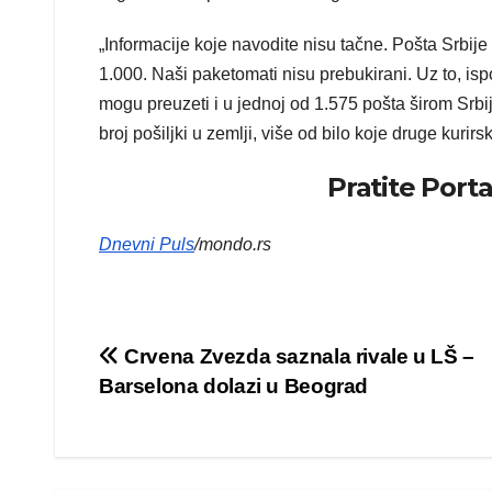
„Informacije koje navodite nisu tačne. Pošta Srbi
1.000. Naši paketomati nisu prebukirani. Uz to, isp
mogu preuzeti i u jednoj od 1.575 pošta širom Srbij
broj pošiljki u zemlji, više od bilo koje druge kurirs
Pratite Port
Dnevni Puls
/mondo.rs
Kretanje
Crvena Zvezda saznala rivale u LŠ –
Barselona dolazi u Beograd
članka