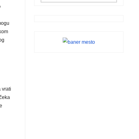
o
 mogu
okom
og
 vrati
 čeka
je