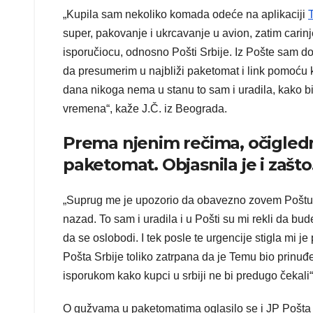
„Kupila sam nekoliko komada odeće na aplikaciji
super, pakovanje i ukrcavanje u avion, zatim carinje
isporučiocu, odnosno Pošti Srbije. Iz Pošte sam d
da presumerim u najbliži paketomat i link pomoću 
dana nikoga nema u stanu to sam i uradila, kako 
vremena“, kaže J.Č. iz Beograda.
Prema njenim rečima, očigledn
paketomat. Objasnila je i zašto
„Suprug me je upozorio da obavezno zovem Poštu, je
nazad. To sam i uradila i u Pošti su mi rekli da bud
da se oslobodi. I tek posle te urgencije stigla mi 
Pošta Srbije toliko zatrpana da je Temu bio prinuđ
isporukom kako kupci u srbiji ne bi predugo čekali
O gužvama u paketomatima oglasilo se i JP Pošta Srb