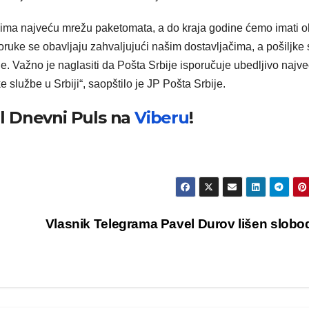
je ima najveću mrežu paketomata, a do kraja godine ćemo imati 
oruke se obavljaju zahvaljujući našim dostavljačima, a pošiljke 
e. Važno je naglasiti da Pošta Srbije isporučuje ubedljivo najve
ke službe u Srbiji“, saopštilo je JP Pošta Srbije.
al Dnevni Puls na
Viberu
!
Vlasnik Telegrama Pavel Durov lišen slob