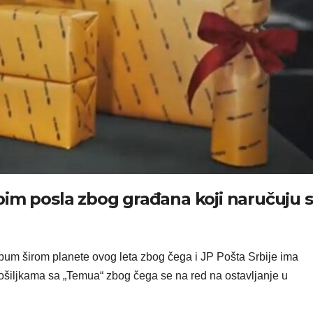
bim posla zbog građana koji naručuju 
 bum širom planete ovog leta zbog čega i JP Pošta Srbije ima
šiljkama sa „Temua“ zbog čega se na red na ostavljanje u