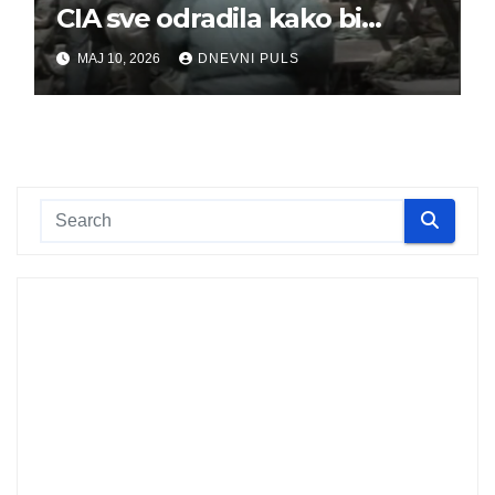
CIA sve odradila kako bi
optužili Srbe
MAJ 10, 2026
DNEVNI PULS