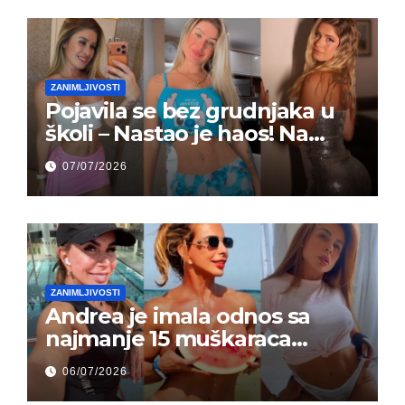
ZANIMLJIVOSTI
Pojavila se bez grudnjaka u
školi – Nastao je haos! Na
grupi je majke napale (FOTO)
07/07/2026
ZANIMLJIVOSTI
Andrea je imala odnos sa
najmanje 15 muškaraca
odjednom – „Doktor mi je
06/07/2026
rekao…“ (FOTO)