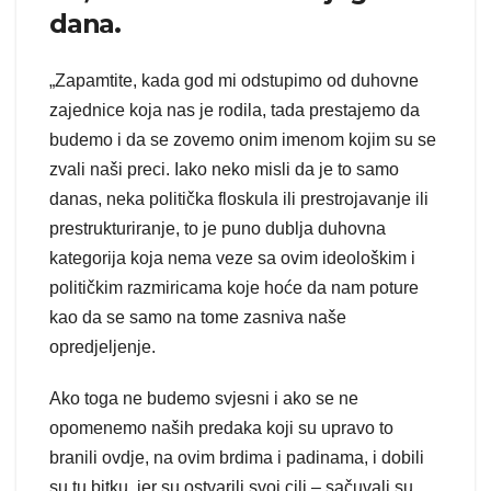
dana.
„Zapamtite, kada god mi odstupimo od duhovne
zajednice koja nas je rodila, tada prestajemo da
budemo i da se zovemo onim imenom kojim su se
zvali naši preci. Iako neko misli da je to samo
danas, neka politička floskula ili prestrojavanje ili
prestrukturiranje, to je puno dublja duhovna
kategorija koja nema veze sa ovim ideološkim i
političkim razmiricama koje hoće da nam poture
kao da se samo na tome zasniva naše
opredjeljenje.
Ako toga ne budemo svjesni i ako se ne
opomenemo naših predaka koji su upravo to
branili ovdje, na ovim brdima i padinama, i dobili
su tu bitku, jer su ostvarili svoj cilj – sačuvali su