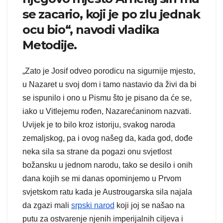
se zacario, koji je po zlu jednak
ocu bio“, navodi vladika
Metodije.
„Zato je Josif odveo porodicu na sigurnije mjesto,
u Nazaret u svoj dom i tamo nastavio da živi da bi
se ispunilo i ono u Pismu što je pisano da će se,
iako u Vitlejemu rođen, Nazarećaninom nazvati.
Uvijek je to bilo kroz istoriju, svakog naroda
zemaljskog, pa i ovog našeg da, kada god, dođe
neka sila sa strane da pogazi onu svjetlost
božansku u jednom narodu, tako se desilo i onih
dana kojih se mi danas opominjemo u Prvom
svjetskom ratu kada je Austrougarska sila najala
da zgazi mali
srpski narod
koji joj se našao na
putu za ostvarenje njenih imperijalnih ciljeva i