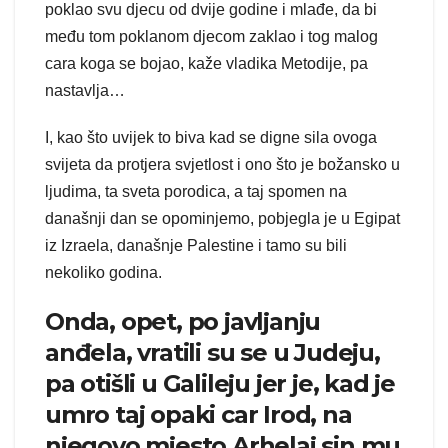
poklao svu djecu od dvije godine i mlađe, da bi
među tom poklanom djecom zaklao i tog malog
cara koga se bojao, kaže vladika Metodije, pa
nastavlja…
I, kao što uvijek to biva kad se digne sila ovoga
svijeta da protjera svjetlost i ono što je božansko u
ljudima, ta sveta porodica, a taj spomen na
današnji dan se opominjemo, pobjegla je u Egipat
iz Izraela, današnje Palestine i tamo su bili
nekoliko godina.
Onda, opet, po javljanju
anđela, vratili su se u Judeju,
pa otišli u Galileju jer je, kad je
umro taj opaki car Irod, na
njegovo mjesto Arhelaj sin mu