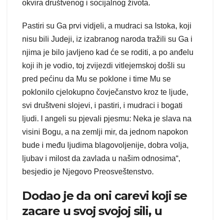
okvira društvenog i socijalnog života.
Pastiri su Ga prvi vidjeli, a mudraci sa Istoka, koji
nisu bili Judeji, iz izabranog naroda tražili su Ga i
njima je bilo javljeno kad će se roditi, a po anđelu
koji ih je vodio, toj zvijezdi vitlejemskoj došli su
pred pećinu da Mu se poklone i time Mu se
poklonilo cjelokupno čovječanstvo kroz te ljude,
svi društveni slojevi, i pastiri, i mudraci i bogati
ljudi. I angeli su pjevali pjesmu: Neka je slava na
visini Bogu, a na zemlji mir, da jednom napokon
bude i među ljudima blagovoljenije, dobra volja,
ljubav i milost da zavlada u našim odnosima“,
besjedio je Njegovo Preosveštenstvo.
Dodao je da oni carevi koji se
zacare u svoj svojoj sili, u