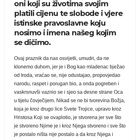
oni koji su životima svojim
platili cijenu te slobode i vjere
istinske pravoslavne koju
nosimo i imena našeg kojim
se dičimo.
Ovaj praznik da nas osvijetli, umudri, da ne
klonemo duhom, jer je i Bog kao mladenac bježao
od Iroda, vraćao se, nije odustajao, propovjedao
narodu, raspet i porugan bio, a onda pogreben i
vaskrsnuvši vaznio se i sjeo sa desne strane Oca
u tijelu čovječijem. Nikad se ne bi tvorevina Božja,
koja je kroz drugo lice Svete Trojice, upravo kroz
Hristosa Koji se ovaplotio, je stvorena jer sve što
je stvoreno Njime je i kroz Njega stvoreno i sve što
je postalo ništa nije postalo a da kroz Njega i