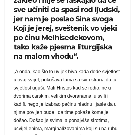
zakleo i nije se raskajao da će
sve učiniti da spasi rod ljudski,
jer nam je poslao Sina svoga
Koji je jerej, sveštenik vo vjeki
po činu Melhisedekovom,
tako kaže pjesma liturgijska
na malom vhodu“.
„A onda, kao što to uvijek biva kada dođe svjetlost
u ovaj svijet, pokušava tama sa svih strana da tu
svjetlost uguši. Mali Hristos kad se rodio, ne u
dvorima carskim, velikim dvoranama, u svili i
kadifi, nego je izabrao pećinu hladnu i jasle da u
njima povijen bude i da time pokaže kome je
došao. Došao je svima, a ponajviše sirotima,
ucvijeljenima, marginalizovanima koji su na rubu