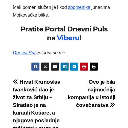
Mali pomen služen je i kod
spomenika
junacima
Mojkovačke bitke.
Pratite Portal Dnevni Puls
na
Viberu
!
Dnevni Puls
/aloonline.me
Kretanje
Hrvat Krunoslav
Ovo je bila
Ivanković dao je
najmoćnija
članka
život za Srbiju –
kompanija u istoriji
Stradao je na
čovečanstva
karauli Košare, a
njegove poslednje