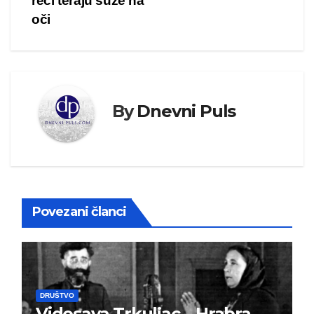
reči teraju suze na
oči
By
Dnevni Puls
Povezani članci
DRUŠTVO
Vidosava Trkuljac – Hrabra