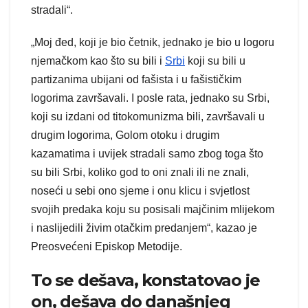
stradali“.
„Moj đed, koji je bio četnik, jednako je bio u logoru
njemačkom kao što su bili i
Srbi
koji su bili u
partizanima ubijani od fašista i u fašističkim
logorima završavali. I posle rata, jednako su Srbi,
koji su izdani od titokomunizma bili, završavali u
drugim logorima, Golom otoku i drugim
kazamatima i uvijek stradali samo zbog toga što
su bili Srbi, koliko god to oni znali ili ne znali,
noseći u sebi ono sjeme i onu klicu i svjetlost
svojih predaka koju su posisali majčinim mlijekom
i naslijedili živim otačkim predanjem“, kazao je
Preosvećeni Episkop Metodije.
To se dešava, konstatovao je
on, dešava do današnjeg