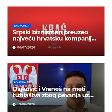
EKONOMIJA
Srpski biznismen preuzeo
najveću hrvatsku kompaniju i
ponos zemlje – Hrvati ne
04/07/2026
mogu da veruju
POLITIKA
Dajković i Vraneš na meti
tužilaštva zbog pevanja uz
gusle
19/06/2026