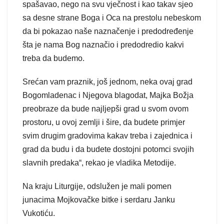
spašavao, nego na svu vječnost i kao takav sjeo
sa desne strane Boga i Oca na prestolu nebeskom
da bi pokazao naše naznačenje i predodređenje
šta je nama Bog naznačio i predodredio kakvi
treba da budemo.
Srećan vam praznik, još jednom, neka ovaj grad
Bogomladenac i Njegova blagodat, Majka Božja
preobraze da bude najljepši grad u svom ovom
prostoru, u ovoj zemlji i šire, da budete primjer
svim drugim gradovima kakav treba i zajednica i
grad da budu i da budete dostojni potomci svojih
slavnih predaka“, rekao je vladika Metodije.
Na kraju Liturgije, odslužen je mali pomen
junacima Mojkovačke bitke i serdaru Janku
Vukotiću.