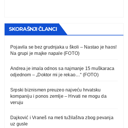
SKORAŠNJI ČLANCI
Pojavila se bez grudnjaka u školi – Nastao je haos!
Na grupi je majke napale (FOTO)
Andrea je imala odnos sa najmanje 15 muškaraca
odjednom – „Doktor mi je rekao…“ (FOTO)
Srpski biznismen preuzeo najveću hrvatsku
kompaniju i ponos zemlje – Hrvati ne mogu da
veruju
Dajković i Vraneš na meti tužilaštva zbog pevanja
uz gusle