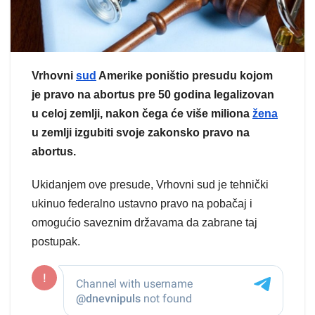
Vrhovni
sud
Amerike poništio presudu kojom
je pravo na abortus pre 50 godina legalizovan
u celoj zemlji, nakon čega će više miliona
žena
u zemlji izgubiti svoje zakonsko pravo na
abortus.
Ukidanjem ove presude, Vrhovni sud je tehnički
ukinuo federalno ustavno pravo na pobačaj i
omogućio saveznim državama da zabrane taj
postupak.