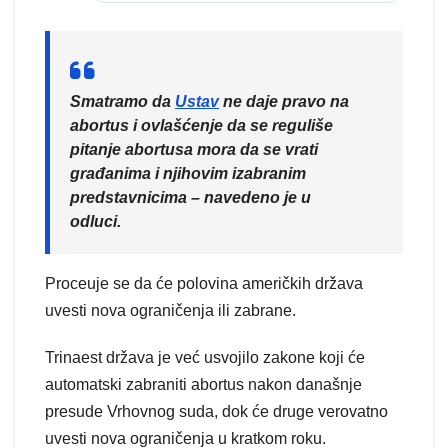
Smatramo da
Ustav
ne daje pravo na
abortus i ovlašćenje da se reguliše
pitanje abortusa mora da se vrati
građanima i njihovim izabranim
predstavnicima – navedeno je u
odluci.
Proceuje se da će polovina američkih država
uvesti nova ograničenja ili zabrane.
Trinaest država je već usvojilo zakone koji će
automatski zabraniti abortus nakon današnje
presude Vrhovnog suda, dok će druge verovatno
uvesti nova ograničenja u kratkom roku.