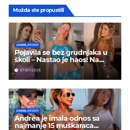
Možda ste propustili
ZANIMLJIVOSTI
Pojavila se bez grudnjaka u
školi – Nastao je haos! Na
grupi je majke napale (FOTO)
07/07/2026
ZANIMLJIVOSTI
Andrea je imala odnos sa
najmanje 15 muškaraca