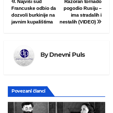
Kretanje
Najviši sud
Razoran tornado
Francuske odbio da
pogodio Rusiju –
članka
dozvoli burkinije na
ima stradalih i
javnim kupalištima
nestalih (VIDEO)
By
Dnevni Puls
Povezani članci