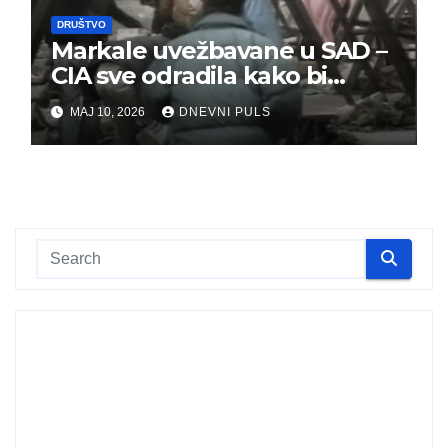
DRUŠTVO
Markale uvežbavane u SAD –
CIA sve odradila kako bi
optužili Srbe
MAJ 10, 2026
DNEVNI PULS