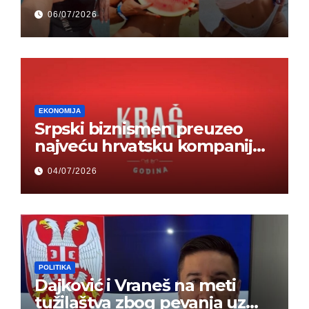
odjednom – „Doktor mi je
06/07/2026
rekao…“ (FOTO)
EKONOMIJA
Srpski biznismen preuzeo
najveću hrvatsku kompaniju i
ponos zemlje – Hrvati ne
04/07/2026
mogu da veruju
POLITIKA
Dajković i Vraneš na meti
tužilaštva zbog pevanja uz