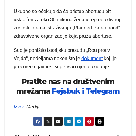
Ukupno se očekuje da će pristup abortusu biti
uskraćen za oko 36 miliona žena u reproduktivnoj
zrelosti, prema istraživanju „Planned Parenthood“
zdravstvene organizacije koja pruža abortuse.
Sud je poništio istorijsku presudu „Rou protiv
Vejda“, nedeljama nakon što je
dokument
koji je
procureo u javnost sugerisao njeno ukidanje.
Pratite nas na društvenim
mrežama
Fejsbuk i
Telegram
Izvor
:
Mediji