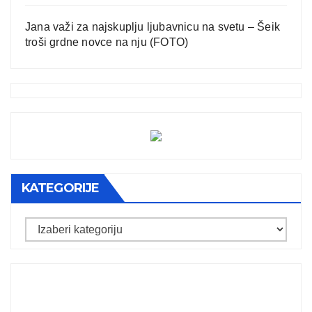
Jana važi za najskuplju ljubavnicu na svetu – Šeik
troši grdne novce na nju (FOTO)
KATEGORIJE
Kategorije