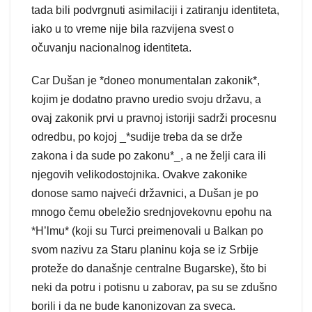
tada bili podvrgnuti asimilaciji i zatiranju identiteta,
iako u to vreme nije bila razvijena svest o
očuvanju nacionalnog identiteta.
Car Dušan je *doneo monumentalan zakonik*,
kojim je dodatno pravno uredio svoju državu, a
ovaj zakonik prvi u pravnoj istoriji sadrži procesnu
odredbu, po kojoj _*sudije treba da se drže
zakona i da sude po zakonu*_, a ne želji cara ili
njegovih velikodostojnika. Ovakve zakonike
donose samo najveći državnici, a Dušan je po
mnogo čemu obeležio srednjovekovnu epohu na
*H’lmu* (koji su Turci preimenovali u Balkan po
svom nazivu za Staru planinu koja se iz Srbije
proteže do današnje centralne Bugarske), što bi
neki da potru i potisnu u zaborav, pa su se zdušno
borili i da ne bude kanonizovan za sveca.