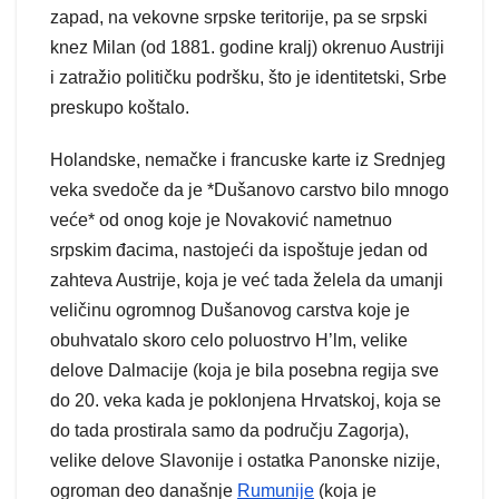
zapad, na vekovne srpske teritorije, pa se srpski
knez Milan (od 1881. godine kralj) okrenuo Austriji
i zatražio političku podršku, što je identitetski, Srbe
preskupo koštalo.
Holandske, nemačke i francuske karte iz Srednjeg
veka svedoče da je *Dušanovo carstvo bilo mnogo
veće* od onog koje je Novaković nametnuo
srpskim đacima, nastojeći da ispoštuje jedan od
zahteva Austrije, koja je već tada želela da umanji
veličinu ogromnog Dušanovog carstva koje je
obuhvatalo skoro celo poluostrvo H’lm, velike
delove Dalmacije (koja je bila posebna regija sve
do 20. veka kada je poklonjena Hrvatskoj, koja se
do tada prostirala samo da području Zagorja),
velike delove Slavonije i ostatka Panonske nizije,
ogroman deo današnje
Rumunije
(koja je