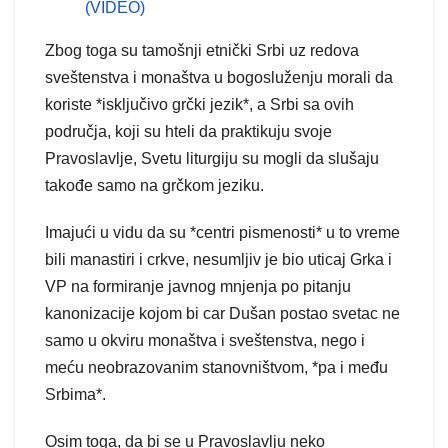
(VIDEO)
Zbog toga su tamošnji etnički Srbi uz redova
sveštenstva i monaštva u bogosluženju morali da
koriste *isključivo grčki jezik*, a Srbi sa ovih
područja, koji su hteli da praktikuju svoje
Pravoslavlje, Svetu liturgiju su mogli da slušaju
takođe samo na grčkom jeziku.
Imajući u vidu da su *centri pismenosti* u to vreme
bili manastiri i crkve, nesumljiv je bio uticaj Grka i
VP na formiranje javnog mnjenja po pitanju
kanonizacije kojom bi car Dušan postao svetac ne
samo u okviru monaštva i sveštenstva, nego i
meću neobrazovanim stanovništvom, *pa i među
Srbima*.
Osim toga, da bi se u Pravoslavlju neko