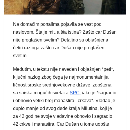
Na domaćim portalima pojavila se vest pod
naslovom, Šta je mit, a šta istina? Zašto car Dušan
nije proglašen svetim? Detaljno su objašnjena
četiri razloga zašto car Dušan nije proglašen
svetim.
Međutim, u tekstu nije naveden i objašnjen *peti*,
ključni razlog zbog čega je najmonumentalnija
ličnost srpske srednjovekovne države izopštena
sa spiska mogućih svetaca
SPC
, iako je *sagradio
i obnovio veliki broj manastira i crkava*. Vladao je
duplo manje od svog dede kralja Milutina, koji je
za 42 godine svoje vladavine obnovio i sagradio
42 crkve i manastira. Car Dušan u tome uopšte