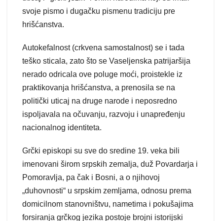
svoje pismo i dugačku pismenu tradiciju pre
hrišćanstva.
Autokefalnost (crkvena samostalnost) se i tada
teško sticala, zato što se Vaseljenska patrijaršija
nerado odricala ove poluge moći, proistekle iz
praktikovanja hrišćanstva, a prenosila se na
politički uticaj na druge narode i neposredno
ispoljavala na očuvanju, razvoju i unapređenju
nacionalnog identiteta.
Grčki episkopi su sve do sredine 19. veka bili
imenovani širom srpskih zemalja, duž Povardarja i
Pomoravlja, pa čak i Bosni, a o njihovoj
„duhovnosti“ u srpskim zemljama, odnosu prema
domicilnom stanovništvu, nametima i pokušajima
forsiranja grčkog jezika postoje brojni istorijski