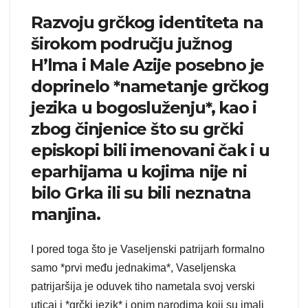
Razvoju grčkog identiteta na
širokom području južnog
H’lma i Male Azije posebno je
doprinelo *nametanje grčkog
jezika u bogosluženju*, kao i
zbog činjenice što su grčki
episkopi bili imenovani čak i u
eparhijama u kojima nije ni
bilo Grka ili su bili neznatna
manjina.
I pored toga što je Vaseljenski patrijarh formalno
samo *prvi među jednakima*, Vaseljenska
patrijaršija je oduvek tiho nametala svoj verski
uticaj i *grčki jezik* i onim narodima koji su imali