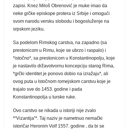
zapisi. Knez Miloš Obrenović je muke imao da
neke grčke episkope protera iz Srbije i omogući
svom narodu versku slobodu i bogosluženje na
srpskom jeziku.
Sa podelom Rimskog carstva, na zapadno (sa
prestonicom u Rimu, koje se ubrzo i raspalo) i
*istočno*, sa prestonicom u Konstantinopolju, koje
je nastavilo državotvornu koncepciju starog Rima,
*grčki identitet je ponovo dobio na izražaju*, ali
ovog puta u Istočnom romejskom carstvu koje je
trajalo sve do 1453. godine i pada
Konstantinopolja u turske ruke.
Ovo carstvo se nikada u istoriji nije zvalo
*“Vizantija“*. Taj naziv je nametnuo nemački
istoričar Heronim Volf 1557. godine , da bi se