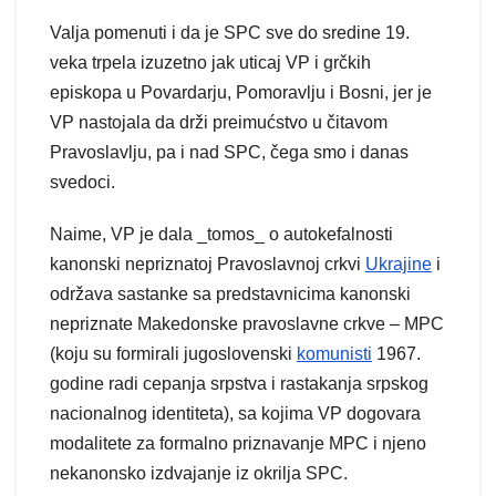
Valja pomenuti i da je SPC sve do sredine 19.
veka trpela izuzetno jak uticaj VP i grčkih
episkopa u Povardarju, Pomoravlju i Bosni, jer je
VP nastojala da drži preimućstvo u čitavom
Pravoslavlju, pa i nad SPC, čega smo i danas
svedoci.
Naime, VP je dala _tomos_ o autokefalnosti
kanonski nepriznatoj Pravoslavnoj crkvi
Ukrajine
i
održava sastanke sa predstavnicima kanonski
nepriznate Makedonske pravoslavne crkve – MPC
(koju su formirali jugoslovenski
komunisti
1967.
godine radi cepanja srpstva i rastakanja srpskog
nacionalnog identiteta), sa kojima VP dogovara
modalitete za formalno priznavanje MPC i njeno
nekanonsko izdvajanje iz okrilja SPC.