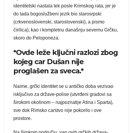
identitetski nastala tek posle Krimskog rata, jer je
do tada bogoslužbeni jezik bio starosrpski
(crkvenoslovenski, staroslovenski), a pismo
ćirilica), kao i kompletnu današnju severnu Grčku,
skoro do Peloponeza.
*Ovde leže ključni razlozi zbog
kojeg car Dušan nije
proglašen za sveca.*
Naime, grčki identitet se u antičko doba vezivao
isključivo za države-polise (utvrđeni gradovi sa
širokom okolinom – najpoznatije Atina i Sparta),
sve dok Rimsko carstvo nije pokorilo i ove
prostore.
Na širokom području, van ovih grčkih država-