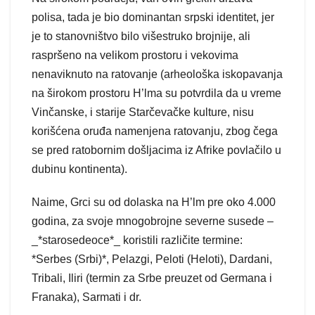
polisa, tada je bio dominantan srpski identitet, jer
je to stanovništvo bilo višestruko brojnije, ali
raspršeno na velikom prostoru i vekovima
nenaviknuto na ratovanje (arheološka iskopavanja
na širokom prostoru H’lma su potvrdila da u vreme
Vinčanske, i starije Starčevačke kulture, nisu
korišćena oruđa namenjena ratovanju, zbog čega
se pred ratobornim došljacima iz Afrike povlačilo u
dubinu kontinenta).
Naime, Grci su od dolaska na H’lm pre oko 4.000
godina, za svoje mnogobrojne severne susede –
_*starosedeoce*_ koristili različite termine:
*Serbes (Srbi)*, Pelazgi, Peloti (Heloti), Dardani,
Tribali, Iliri (termin za Srbe preuzet od Germana i
Franaka), Sarmati i dr.