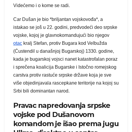
Videćemo i o kome se radi.
Car Dušan je bio *briljantan vojskovođa*, a
istakao se još u 22. godini, predvodeći deo srpske
vojske, kojoj je glavnokomandujući bio njegov
otac
kralj Stefan, protiv Bugara kod Velbužda
(Ćustendil u današnjoj Bugarskoj) 1330. godine,
kada je bugarskoj vojsci nanet katastrofalan poraz
i sprečena koalicija Bugarske i Istočno romejskog
carstva protiv rastuće srpske države koja je sve
više objedinjavala rascepkane teritorije na kojoj su
Srbi bili dominantan narod.
Pravac napredovanja srpske
vojske pod Dušanovom
komandom je išao prema jugu