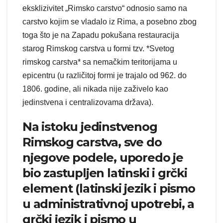
eksklizivitet „Rimsko carstvo“ odnosio samo na
carstvo kojim se vladalo iz Rima, a posebno zbog
toga što je na Zapadu pokušana restauracija
starog Rimskog carstva u formi tzv. *Svetog
rimskog carstva* sa nemačkim teritorijama u
epicentru (u različitoj formi je trajalo od 962. do
1806. godine, ali nikada nije zaživelo kao
jedinstvena i centralizovama država).
Na istoku jedinstvenog
Rimskog carstva, sve do
njegove podele, uporedo je
bio zastupljen latinski i grčki
element (latinski jezik i pismo
u administrativnoj upotrebi, a
grčki jezik i pismo u