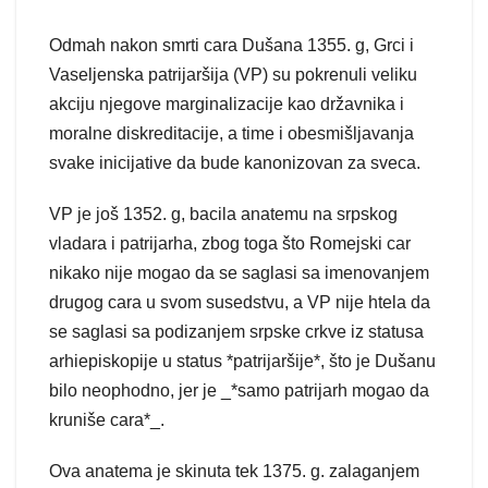
Odmah nakon smrti cara Dušana 1355. g, Grci i
Vaseljenska patrijaršija (VP) su pokrenuli veliku
akciju njegove marginalizacije kao državnika i
moralne diskreditacije, a time i obesmišljavanja
svake inicijative da bude kanonizovan za sveca.
VP je još 1352. g, bacila anatemu na srpskog
vladara i patrijarha, zbog toga što Romejski car
nikako nije mogao da se saglasi sa imenovanjem
drugog cara u svom susedstvu, a VP nije htela da
se saglasi sa podizanjem srpske crkve iz statusa
arhiepiskopije u status *patrijaršije*, što je Dušanu
bilo neophodno, jer je _*samo patrijarh mogao da
kruniše cara*_.
Ova anatema je skinuta tek 1375. g. zalaganjem