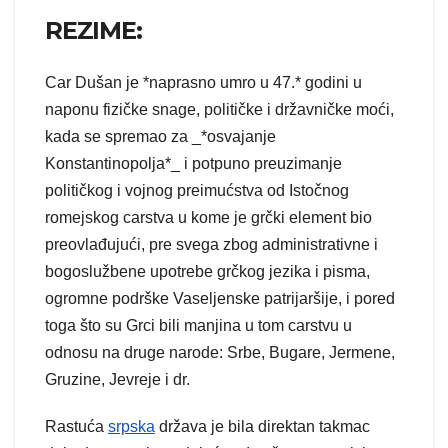
REZIME:
Car Dušan je *naprasno umro u 47.* godini u
naponu fizičke snage, političke i državničke moći,
kada se spremao za _*osvajanje
Konstantinopolja*_ i potpuno preuzimanje
političkog i vojnog preimućstva od Istočnog
romejskog carstva u kome je grčki element bio
preovlađujući, pre svega zbog administrativne i
bogoslužbene upotrebe grčkog jezika i pisma,
ogromne podrške Vaseljenske patrijaršije, i pored
toga što su Grci bili manjina u tom carstvu u
odnosu na druge narode: Srbe, Bugare, Jermene,
Gruzine, Jevreje i dr.
Rastuća
srpska
država je bila direktan takmac