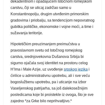
dekadentnom i opadajućem Istočnom romejskom
carstvu, čiji se uticaj zadržao samo u
Konstantinopolju, drugim utvrđenim primorskim
gradovima i priobalju, sa tendencijom nepovratnog
gubitka političke, ekonomske i vojne moći, a time i
sužavanja teritorije.
Hipotetičkim preuzimanjem preimućstva u
pravoslavnom svetu od Istočnog romejskog
carstva, srednjovekovna Dušanova Srbija bi
sigurno ojačala svoj identitet na prostoru celog
H’lma i Male Azije, uz uvođenje
srpskog jezika
i
ćirilice u administrativnu upotrebu, ali i sve veću
bogoslužbenu upotrebu, pa i uticanje na izbor
Vaseljenskog patrijarha, sa još dalekosežnijim
posledicama koje bi proistekle iz ovoga, što je sve
zajedno *za Grke bilo neprihvatljivo.*