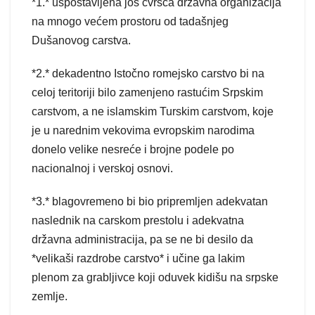
*1.* uspostavljena još čvršća državna organizacija
na mnogo većem prostoru od tadašnjeg
Dušanovog carstva.
*2.* dekadentno Istočno romejsko carstvo bi na
celoj teritoriji bilo zamenjeno rastućim Srpskim
carstvom, a ne islamskim Turskim carstvom, koje
je u narednim vekovima evropskim narodima
donelo velike nesreće i brojne podele po
nacionalnoj i verskoj osnovi.
*3.* blagovremeno bi bio pripremljen adekvatan
naslednik na carskom prestolu i adekvatna
državna administracija, pa se ne bi desilo da
*velikaši razdrobe carstvo* i učine ga lakim
plenom za grabljivce koji oduvek kidišu na srpske
zemlje.