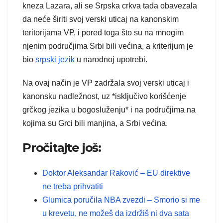
kneza Lazara, ali se Srpska crkva tada obavezala
da neće širiti svoj verski uticaj na kanonskim
teritorijama VP, i pored toga što su na mnogim
njenim područjima Srbi bili većina, a kriterijum je
bio
srpski jezik
u narodnoj upotrebi.
Na ovaj način je VP zadržala svoj verski uticaj i
kanonsku nadležnost, uz *isključivo korišćenje
grčkog jezika u bogosluženju* i na područjima na
kojima su Grci bili manjina, a Srbi većina.
Pročitajte još:
Doktor Aleksandar Raković – EU direktive
ne treba prihvatiti
Glumica poručila NBA zvezdi – Smorio si me
u krevetu, ne možeš da izdržiš ni dva sata