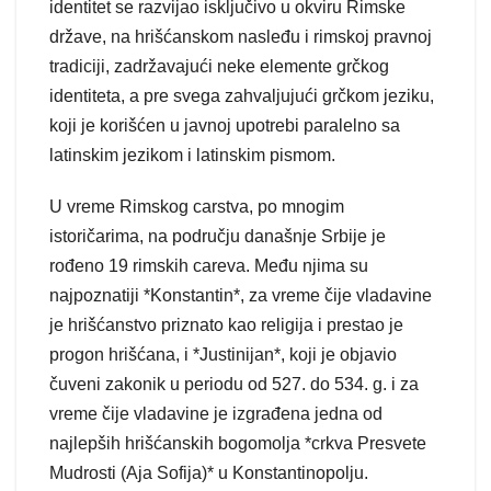
identitet se razvijao isključivo u okviru Rimske
države, na hrišćanskom nasleđu i rimskoj pravnoj
tradiciji, zadržavajući neke elemente grčkog
identiteta, a pre svega zahvaljujući grčkom jeziku,
koji je korišćen u javnoj upotrebi paralelno sa
latinskim jezikom i latinskim pismom.
U vreme Rimskog carstva, po mnogim
istoričarima, na području današnje Srbije je
rođeno 19 rimskih careva. Među njima su
najpoznatiji *Konstantin*, za vreme čije vladavine
je hrišćanstvo priznato kao religija i prestao je
progon hrišćana, i *Justinijan*, koji je objavio
čuveni zakonik u periodu od 527. do 534. g. i za
vreme čije vladavine je izgrađena jedna od
najlepših hrišćanskih bogomolja *crkva Presvete
Mudrosti (Aja Sofija)* u Konstantinopolju.