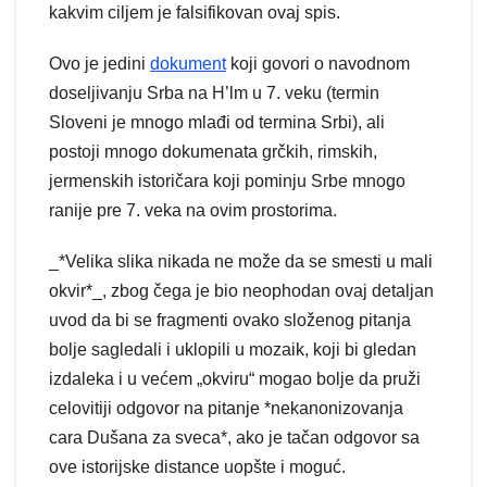
kakvim ciljem je falsifikovan ovaj spis.
Ovo je jedini
dokument
koji govori o navodnom
doseljivanju Srba na H’lm u 7. veku (termin
Sloveni je mnogo mlađi od termina Srbi), ali
postoji mnogo dokumenata grčkih, rimskih,
jermenskih istoričara koji pominju Srbe mnogo
ranije pre 7. veka na ovim prostorima.
_*Velika slika nikada ne može da se smesti u mali
okvir*_, zbog čega je bio neophodan ovaj detaljan
uvod da bi se fragmenti ovako složenog pitanja
bolje sagledali i uklopili u mozaik, koji bi gledan
izdaleka i u većem „okviru“ mogao bolje da pruži
celovitiji odgovor na pitanje *nekanonizovanja
cara Dušana za sveca*, ako je tačan odgovor sa
ove istorijske distance uopšte i moguć.