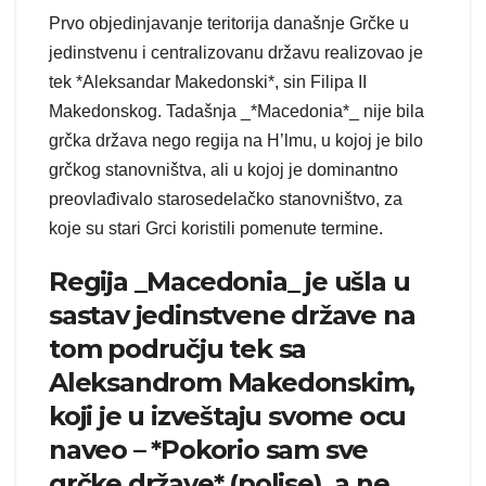
Prvo objedinjavanje teritorija današnje Grčke u
jedinstvenu i centralizovanu državu realizovao je
tek *Aleksandar Makedonski*, sin Filipa II
Makedonskog. Tadašnja _*Macedonia*_ nije bila
grčka država nego regija na H’lmu, u kojoj je bilo
grčkog stanovništva, ali u kojoj je dominantno
preovlađivalo starosedelačko stanovništvo, za
koje su stari Grci koristili pomenute termine.
Regija _Macedonia_ je ušla u
sastav jedinstvene države na
tom području tek sa
Aleksandrom Makedonskim,
koji je u izveštaju svome ocu
naveo – *Pokorio sam sve
grčke države* (polise), a ne