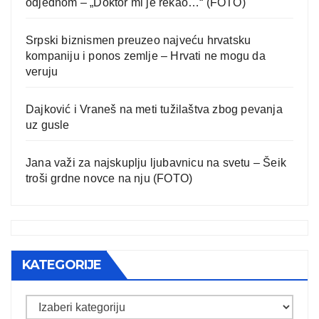
odjednom – „Doktor mi je rekao…“ (FOTO)
Srpski biznismen preuzeo najveću hrvatsku
kompaniju i ponos zemlje – Hrvati ne mogu da
veruju
Dajković i Vraneš na meti tužilaštva zbog pevanja
uz gusle
Jana važi za najskuplju ljubavnicu na svetu – Šeik
troši grdne novce na nju (FOTO)
KATEGORIJE
Kategorije