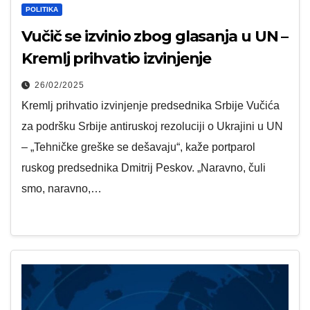
POLITIKA
Vučič se izvinio zbog glasanja u UN –
Kremlj prihvatio izvinjenje
26/02/2025
Kremlj prihvatio izvinjenje predsednika Srbije Vučića
za podršku Srbije antiruskoj rezoluciji o Ukrajini u UN
– „Tehničke greške se dešavaju“, kaže portparol
ruskog predsednika Dmitrij Peskov. „Naravno, čuli
smo, naravno,…