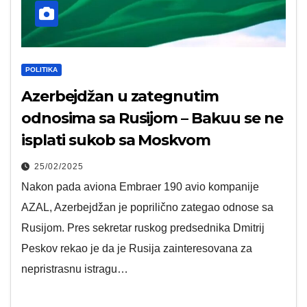
POLITIKA
Azerbejdžan u zategnutim
odnosima sa Rusijom – Bakuu se ne
isplati sukob sa Moskvom
25/02/2025
Nakon pada aviona Embraer 190 avio kompanije
AZAL, Azerbejdžan je poprilično zategao odnose sa
Rusijom. Pres sekretar ruskog predsednika Dmitrij
Peskov rekao je da je Rusija zainteresovana za
nepristrasnu istragu…