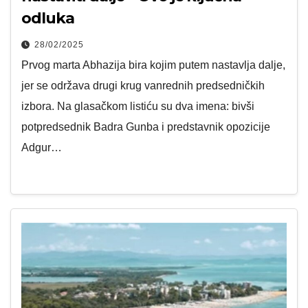
odluka
28/02/2025
Prvog marta Abhazija bira kojim putem nastavlja dalje,
jer se održava drugi krug vanrednih predsedničkih
izbora. Na glasačkom listiću su dva imena: bivši
potpredsednik Badra Gunba i predstavnik opozicije
Adgur…