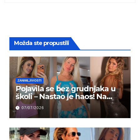
Možda ste propustili
ZANIMLJIVOSTI
Pojavila se bez grudnjaka u
školi – Nastao je haos! Na
grupi je majke napale (FOTO)
07/07/2026