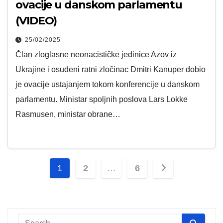
ovacije u danskom parlamentu
(VIDEO)
25/02/2025
Član zloglasne neonacističke jedinice Azov iz
Ukrajine i osuđeni ratni zločinac Dmitri Kanuper dobio
je ovacije ustajanjem tokom konferencije u danskom
parlamentu. Ministar spoljnih poslova Lars Lokke
Rasmusen, ministar obrane…
Paginacija
1
2
…
6
članaka