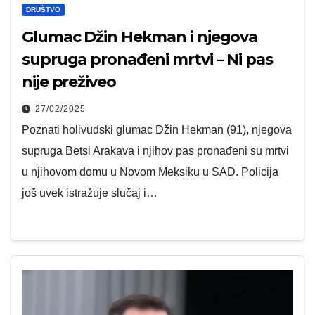
DRUŠTVO
Glumac Džin Hekman i njegova
supruga pronađeni mrtvi – Ni pas
nije preživeo
27/02/2025
Poznati holivudski glumac Džin Hekman (91), njegova
supruga Betsi Arakava i njihov pas pronađeni su mrtvi
u njihovom domu u Novom Meksiku u SAD. Policija
još uvek istražuje slučaj i…