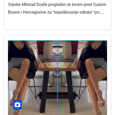
Srpske Milorad Dodik proglašen je krivim pred Sudom
Bosne i Hercegovine za “nepoštovanje odluke” tzv.…