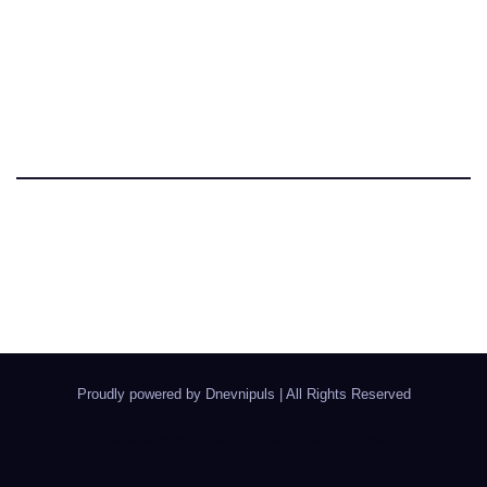
Dnevni Puls
Najbitnije dnevne informacije
Proudly powered by Dnevnipuls
|
All Rights Reserved
Izrada Wordpress Sajtova, Novi Sad | Boegrad