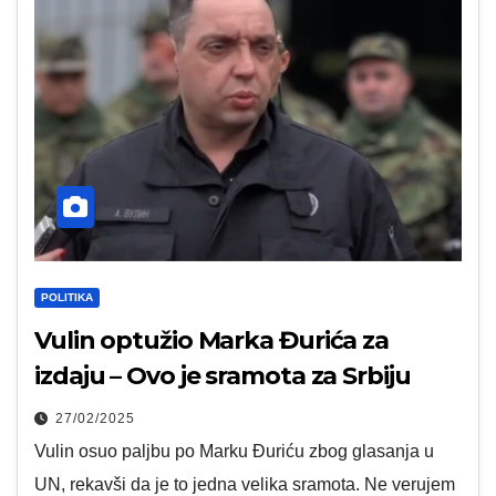
POLITIKA
Vulin optužio Marka Đurića za
izdaju – Ovo je sramota za Srbiju
27/02/2025
Vulin osuo paljbu po Marku Đuriću zbog glasanja u
UN, rekavši da je to jedna velika sramota. Ne verujem