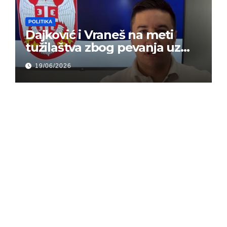
POLITIKA
Dajković i Vraneš na meti
tužilaštva zbog pevanja uz
gusle
19/06/2026