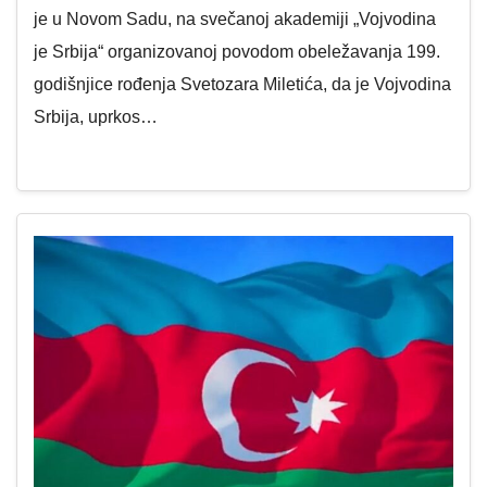
je u Novom Sadu, na svečanoj akademiji „Vojvodina
je Srbija“ organizovanoj povodom obeležavanja 199.
godišnjice rođenja Svetozara Miletića, da je Vojvodina
Srbija, uprkos…