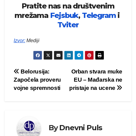
Pratite nas na društvenim
mrežama
Fejsbuk
,
Telegram
i
Tviter
Izvor
:
Mediji
Kretanje
Belorusija:
Orban stvara muke
Započela proveru
EU – Mađarska ne
članka
vojne spremnosti
pristaje na ucene
By
Dnevni Puls