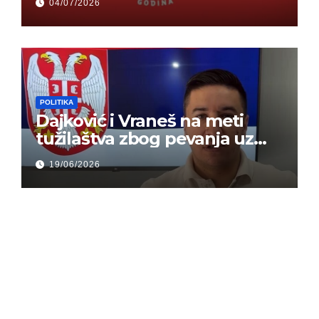
04/07/2026
mogu da veruju
POLITIKA
Dajković i Vraneš na meti
tužilaštva zbog pevanja uz
gusle
19/06/2026