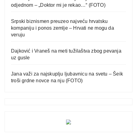
odjednom – „Doktor mi je rekao…“ (FOTO)
Srpski biznismen preuzeo najveću hrvatsku
kompaniju i ponos zemlje – Hrvati ne mogu da
veruju
Dajković i Vraneš na meti tužilaštva zbog pevanja
uz gusle
Jana važi za najskuplju ljubavnicu na svetu – Šeik
troši grdne novce na nju (FOTO)