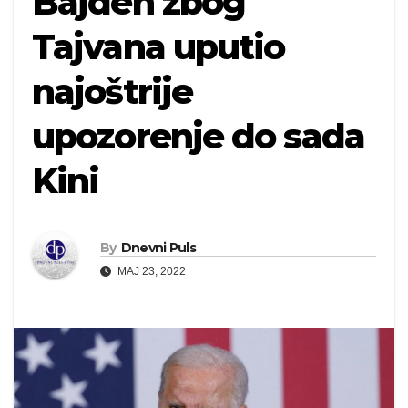
Bajden zbog
Tajvana uputio
najoštrije
upozorenje do sada
Kini
By
Dnevni Puls
MAJ 23, 2022