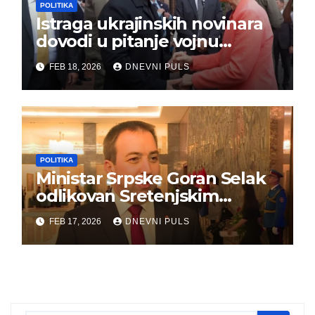
POLITIKA
Istraga ukrajinskih novinara
dovodi u pitanje vojnu
pomoć Kijevu – Vojna pomoć
FEB 18, 2026
DNEVNI PULS
skrenula sa puta!
POLITIKA
Ministar Srpske Goran Selak
odlikovan Sretenjskim
ordenom
FEB 17, 2026
DNEVNI PULS