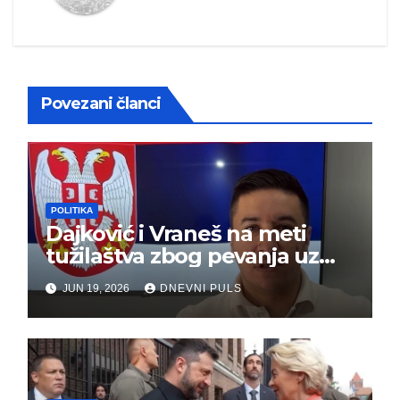
Povezani članci
POLITIKA
Dajković i Vraneš na meti
tužilaštva zbog pevanja uz
gusle
JUN 19, 2026
DNEVNI PULS