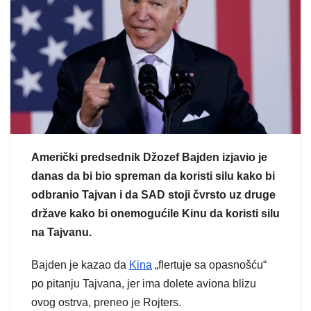
Američki predsednik Džozef Bajden izjavio je
danas da bi bio spreman da koristi silu kako bi
odbranio Tajvan i da SAD stoji čvrsto uz druge
države kako bi onemogućile Kinu da koristi silu
na Tajvanu.
Bajden je kazao da
Kina
„flertuje sa opasnošću“
po pitanju Tajvana, jer ima dolete aviona blizu
ovog ostrva, preneo je Rojters.