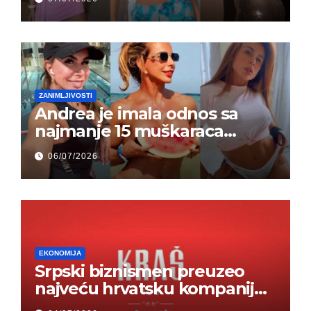
ZANIMLJIVOSTI
Andrea je imala odnos sa
najmanje 15 muškaraca
odjednom – „Doktor mi je
06/07/2026
rekao…“ (FOTO)
EKONOMIJA
Srpski biznismen preuzeo
najveću hrvatsku kompaniju i
ponos zemlje – Hrvati ne