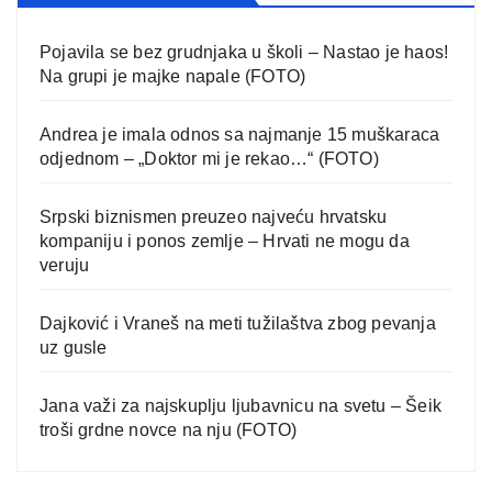
Pojavila se bez grudnjaka u školi – Nastao je haos!
Na grupi je majke napale (FOTO)
Andrea je imala odnos sa najmanje 15 muškaraca
odjednom – „Doktor mi je rekao…“ (FOTO)
Srpski biznismen preuzeo najveću hrvatsku
kompaniju i ponos zemlje – Hrvati ne mogu da
veruju
Dajković i Vraneš na meti tužilaštva zbog pevanja
uz gusle
Jana važi za najskuplju ljubavnicu na svetu – Šeik
troši grdne novce na nju (FOTO)