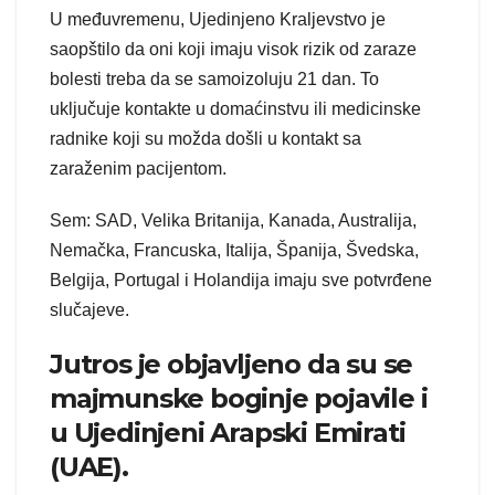
U međuvremenu, Ujedinjeno Kraljevstvo je
saopštilo da oni koji imaju visok rizik od zaraze
bolesti treba da se samoizoluju 21 dan. To
uključuje kontakte u domaćinstvu ili medicinske
radnike koji su možda došli u kontakt sa
zaraženim pacijentom.
Sem: SAD, Velika Britanija, Kanada, Australija,
Nemačka, Francuska, Italija, Španija, Švedska,
Belgija, Portugal i Holandija imaju sve potvrđene
slučajeve.
Jutros je objavljeno da su se
majmunske boginje pojavile i
u Ujedinjeni Arapski Emirati
(UAE).