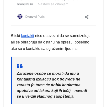
Bliski
kontakti
nisu obavezni da se samoizoluju,
ali se ohrabruju da ostanu na oprezu, posebno
ako su u kontaktu sa ugroženim ljudima.
Zaražene osobe će morati da idu u
kontaktnu izolaciju dok povrede ne
zarastu (o tome će dobiti konkretna
uputstva od lekara koji ih leči) – navodi
se u verziji vladinog saopštenja.