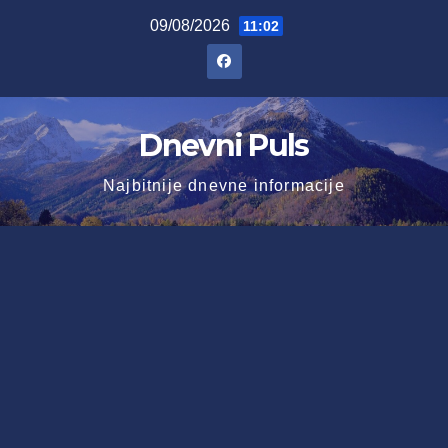
Skip
09/08/2026
11:02
to
content
Dnevni Puls
Najbitnije dnevne informacije