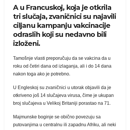
A u Francuskoj, koja je otkrila
tri slučaja, zvaničnici su najavili
ciljanu kampanju vakcinacije
odraslih koji su nedavno bili
izloženi.
Tamošnje vlasti preporučuju da se vakcina da u
roku od četiri dana od izlaganja, ali i do 14 dana
nakon toga ako je potrebno.
U Engleskoj su zvaničnici u utorak objavili da je
otkriveno još 14 slučajeva virusa, čime je ukupan
broj slučajeva u Velikoj Britaniji porastao na 71.
Majmunske boginje se obično povezuju sa
putovanjima u centralnu ili zapadnu Afriku, ali neki