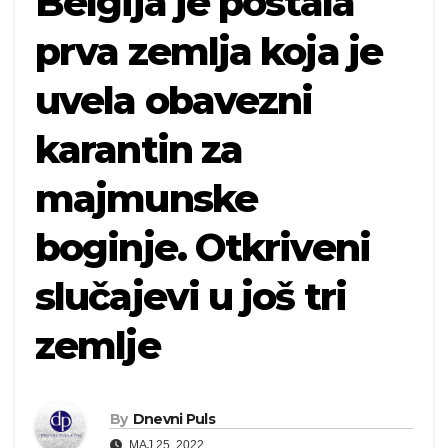
Belgija je postala
prva zemlja koja je
uvela obavezni
karantin za
majmunske
boginje. Otkriveni
slučajevi u još tri
zemlje
By
Dnevni Puls
MAJ 25, 2022