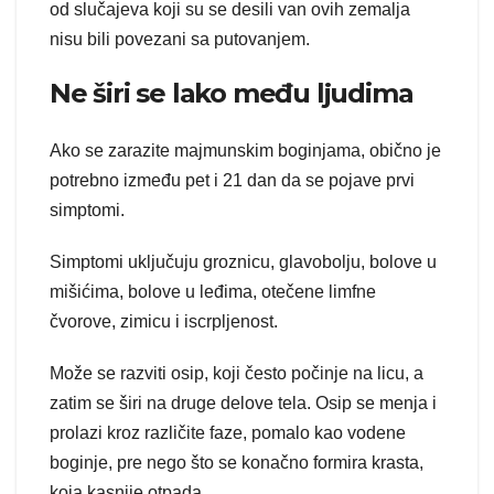
od slučajeva koji su se desili van ovih zemalja
nisu bili povezani sa putovanjem.
Ne širi se lako među ljudima
Ako se zarazite majmunskim boginjama, obično je
potrebno između pet i 21 dan da se pojave prvi
simptomi.
Simptomi uključuju groznicu, glavobolju, bolove u
mišićima, bolove u leđima, otečene limfne
čvorove, zimicu i iscrpljenost.
Može se razviti osip, koji često počinje na licu, a
zatim se širi na druge delove tela. Osip se menja i
prolazi kroz različite faze, pomalo kao vodene
boginje, pre nego što se konačno formira krasta,
koja kasnije otpada.