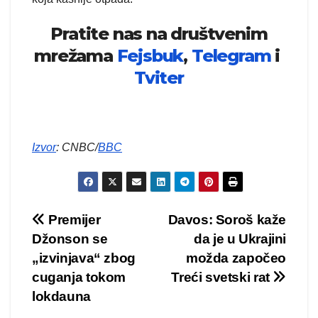
Pratite nas na društvenim
mrežama
Fejsbuk
,
Telegram
i
Tviter
Izvor
: CNBC/
BBC
Kretanje
Premijer
Davos: Soroš kaže
Džonson se
da je u Ukrajini
članka
„izvinjava“ zbog
možda započeo
cuganja tokom
Treći svetski rat
lokdauna