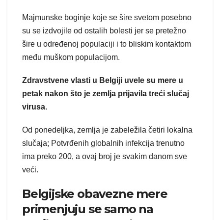
Majmunske boginje koje se šire svetom posebno
su se izdvojile od ostalih bolesti jer se pretežno
šire u određenoj populaciji i to bliskim kontaktom
među muškom populacijom.
Zdravstvene vlasti u Belgiji uvele su mere u
petak nakon što je zemlja prijavila treći slučaj
virusa.
Od ponedeljka, zemlja je zabeležila četiri lokalna
slučaja; Potvrđenih globalnih infekcija trenutno
ima preko 200, a ovaj broj je svakim danom sve
veći.
Belgijske obavezne mere
primenjuju se samo na