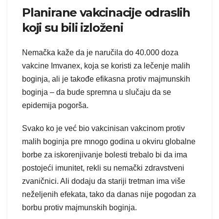
Planirane vakcinacije odraslih
koji su bili izloženi
Nemačka kaže da je naručila do 40.000 doza
vakcine Imvanex, koja se koristi za lečenje malih
boginja, ali je takođe efikasna protiv majmunskih
boginja – da bude spremna u slučaju da se
epidemija pogorša.
Svako ko je već bio vakcinisan vakcinom protiv
malih boginja pre mnogo godina u okviru globalne
borbe za iskorenjivanje bolesti trebalo bi da ima
postojeći imunitet, rekli su nemački zdravstveni
zvaničnici. Ali dodaju da stariji tretman ima više
neželjenih efekata, tako da danas nije pogodan za
borbu protiv majmunskih boginja.