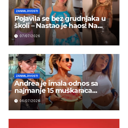
ZANIMLJIVOSTI
Pojavila se bez grudnjaka u
školi – Nastao je haos! Na
grupi je majke napale (FOTO)
07/07/2026
ZANIMLJIVOSTI
Andrea je imala odnos sa
najmanje 15 muškaraca
odjednom – „Doktor mi je
06/07/2026
rekao…“ (FOTO)