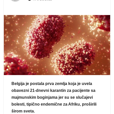
Belgija je postala prva zemlja koja je uvela
obavezni 21-dnevni karantin za pacijente sa
majmunskim boginjama jer su se slučajevi
bolesti, tipično endemične za Afriku, proširili
širom sveta.