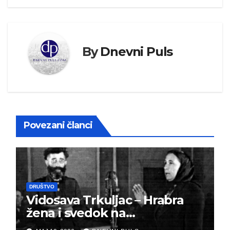
By
Dnevni Puls
Povezani članci
DRUŠTVO
Vidosava Trkuljac – Hrabra
žena i svedok na
montiranom suđenju