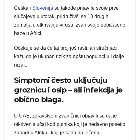
Češka i
Slovenija
su takođe prijavile svoje prve
slučajeve u utorak, pridruživši se 18 drugih
zemalja u otkrivanju virusa izvan svoje uobičajene
baze u Africi.
Očekuje se da će taj broj još rasti, ali stručnjaci
kažu da je ukupan rizik za opštu populaciju i dalje
nizak.
Simptomi često uključuju
groznicu i osip – ali infekcija je
obično blaga.
U UAE, zdravstveni zvaničnici objavili su da je
otkriven slučaj kod putnika koji je nedavno posetio
zapadnu Afriku i koji je sada na lečenju.