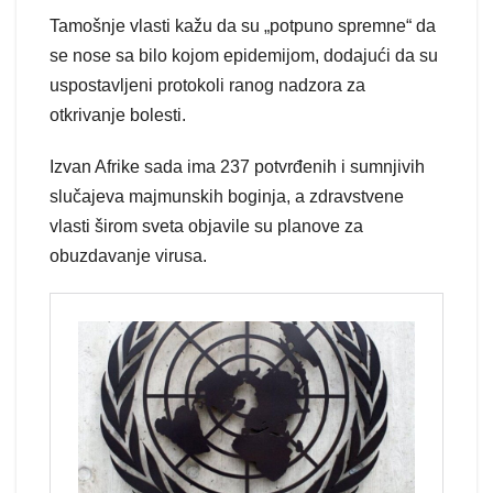
Tamošnje vlasti kažu da su „potpuno spremne“ da
se nose sa bilo kojom epidemijom, dodajući da su
uspostavljeni protokoli ranog nadzora za
otkrivanje bolesti.
Izvan Afrike sada ima 237 potvrđenih i sumnjivih
slučajeva majmunskih boginja, a zdravstvene
vlasti širom sveta objavile su planove za
obuzdavanje virusa.