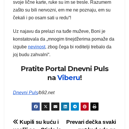
svoje lične karte, ruke su im se tresle. Razumem
zašto su bili nervozni, em me ne poznaju, em su
čekali i po osam sati u redu“!
Uz najavu da prelazi na tuđe muževe, Boni je
konstatovala da „mnogim tinejdžerima pomaže da
izgube
nevinost
, zbog čega bi roditelji trebalo da
joj budu zahvalni“.
Pratite Portal Dnevni Puls
na
Viberu
!
Dnevni Puls
/b92.net
Kretanje
Kupili su kuću i
Prevari dečka svaki