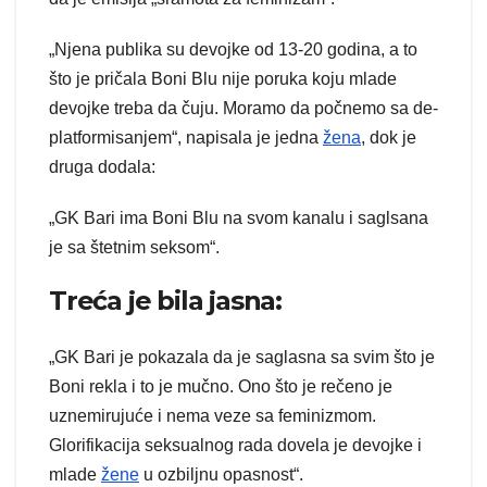
„Njena publika su devojke od 13-20 godina, a to
što je pričala Boni Blu nije poruka koju mlade
devojke treba da čuju. Moramo da počnemo sa de-
platformisanjem“, napisala je jedna
žena
, dok je
druga dodala:
„GK Bari ima Boni Blu na svom kanalu i saglsana
je sa štetnim seksom“.
Treća je bila jasna:
„GK Bari je pokazala da je saglasna sa svim što je
Boni rekla i to je mučno. Ono što je rečeno je
uznemirujuće i nema veze sa feminizmom.
Glorifikacija seksualnog rada dovela je devojke i
mlade
žene
u ozbiljnu opasnost“.