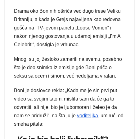
Drama oko Boninih otkrića već dugo trese Veliku
Britaniju, a kada je Grejs najavljena kao redovna
gošća na ITV-jevom panelu „Loose Vomen“ i
nakon njenog gostovanja u udarnoj emisiji „I’m A
Celebriti“, dostigla je vrhunac.
Mnogi su joj žestoko zamerili na svemu, posebno
što je deo snimka iz emisije gde Boni priča o
seksu sa ocem i sinom, već nedeljama viralan.
Boni je doslovce rekla: „Kada me je sin prvi put
video sa svojim tatom, mislila sam da će ga to
odvratiti, ali nije, bio je ljubomoran i želeo je da
nam se pridruži“, na šta ju je
voditeljka
, umirući od
smeha pitala: