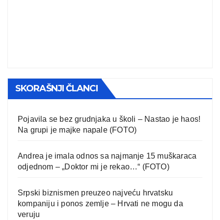
SKORAŠNJI ČLANCI
Pojavila se bez grudnjaka u školi – Nastao je haos!
Na grupi je majke napale (FOTO)
Andrea je imala odnos sa najmanje 15 muškaraca
odjednom – „Doktor mi je rekao…“ (FOTO)
Srpski biznismen preuzeo najveću hrvatsku
kompaniju i ponos zemlje – Hrvati ne mogu da
veruju