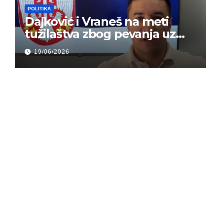
POLITIKA
Dajković i Vraneš na meti
tužilaštva zbog pevanja uz
gusle
19/06/2026