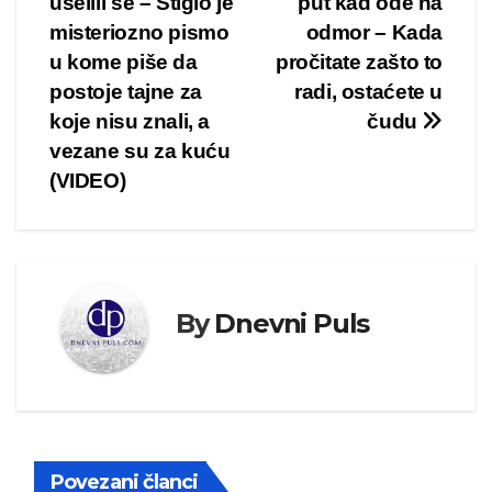
uselili se – Stiglo je
put kad ode na
članka
misteriozno pismo
odmor – Kada
u kome piše da
pročitate zašto to
postoje tajne za
radi, ostaćete u
koje nisu znali, a
čudu
vezane su za kuću
(VIDEO)
By
Dnevni Puls
Povezani članci