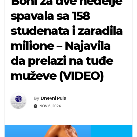
Boni za dve nedelje
spavala sa 158
studenata i zaradila
milione – Najavila
da prelazi na tuđe
muževe (VIDEO)
By
Dnevni Puls
NOV 6, 2024