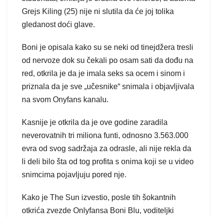
Grejs Kiling (25) nije ni slutila da će joj tolika
gledanost doći glave.
Boni je opisala kako su se neki od tinejdžera tresli
od nervoze dok su čekali po osam sati da dođu na
red, otkrila je da je imala seks sa ocem i sinom i
priznala da je sve „učesnike“ snimala i objavljivala
na svom Onyfans kanalu.
Kasnije je otkrila da je ove godine zaradila
neverovatnih tri miliona funti, odnosno 3.563.000
evra od svog sadržaja za odrasle, ali nije rekla da
li deli bilo šta od tog profita s onima koji se u video
snimcima pojavljuju pored nje.
Kako je The Sun izvestio, posle tih šokantnih
otkrića zvezde Onlyfansa Boni Blu, voditeljki