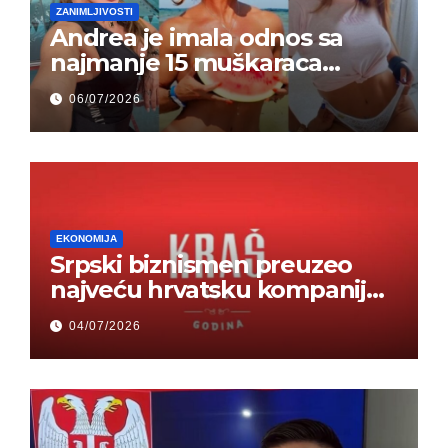
ZANIMLJIVOSTI
Andrea je imala odnos sa
najmanje 15 muškaraca
odjednom – „Doktor mi je
06/07/2026
rekao…“ (FOTO)
EKONOMIJA
Srpski biznismen preuzeo
najveću hrvatsku kompaniju i
ponos zemlje – Hrvati ne
04/07/2026
mogu da veruju