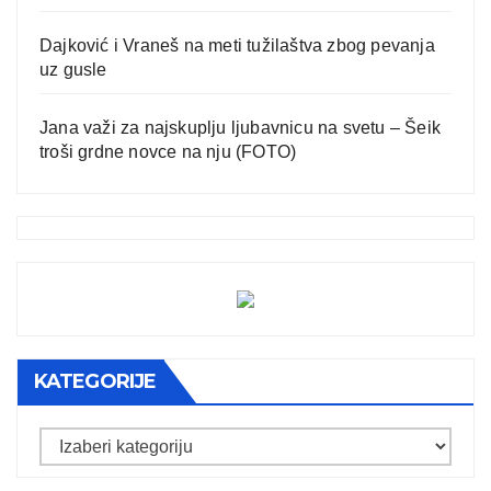
Dajković i Vraneš na meti tužilaštva zbog pevanja
uz gusle
Jana važi za najskuplju ljubavnicu na svetu – Šeik
troši grdne novce na nju (FOTO)
KATEGORIJE
Kategorije