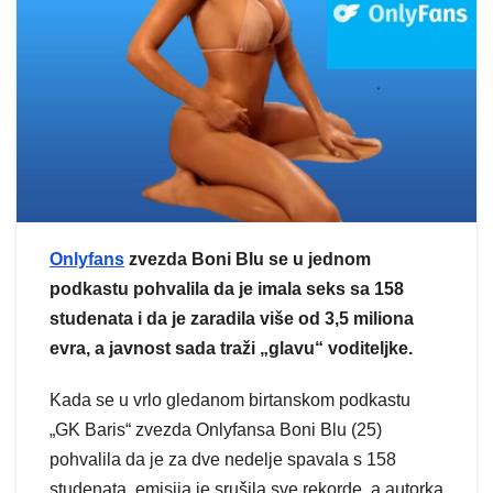
Onlyfans
zvezda Boni Blu se u jednom
podkastu pohvalila da je imala seks sa 158
studenata i da je zaradila više od 3,5 miliona
evra, a javnost sada traži „glavu“ voditeljke.
Kada se u vrlo gledanom birtanskom podkastu
„GK Baris“ zvezda Onlyfansa Boni Blu (25)
pohvalila da je za dve nedelje spavala s 158
studenata, emisija je srušila sve rekorde, a autorka