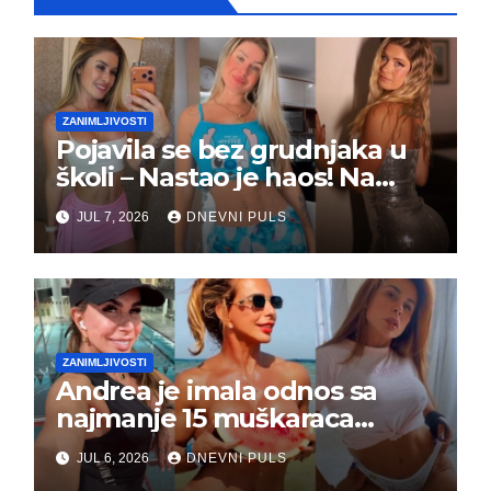
ZANIMLJIVOSTI
Pojavila se bez grudnjaka u
školi – Nastao je haos! Na
grupi je majke napale (FOTO)
JUL 7, 2026
DNEVNI PULS
ZANIMLJIVOSTI
Andrea je imala odnos sa
najmanje 15 muškaraca
odjednom – „Doktor mi je
JUL 6, 2026
DNEVNI PULS
rekao…“ (FOTO)