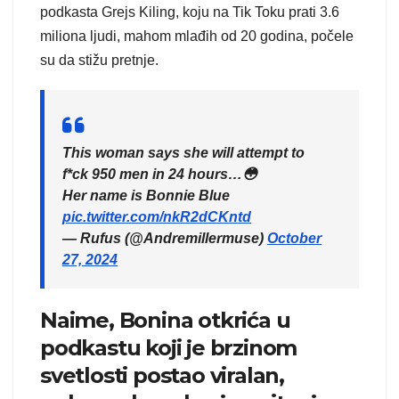
podkasta Grejs Kiling, koju na Tik Toku prati 3.6
miliona ljudi, mahom mlađih od 20 godina, počele
su da stižu pretnje.
This woman says she will attempt to
f*ck 950 men in 24 hours…😳
Her name is Bonnie Blue
pic.twitter.com/nkR2dCKntd
— Rufus (@Andremillermuse)
October
27, 2024
Naime, Bonina otkrića u
podkastu koji je brzinom
svetlosti postao viralan,