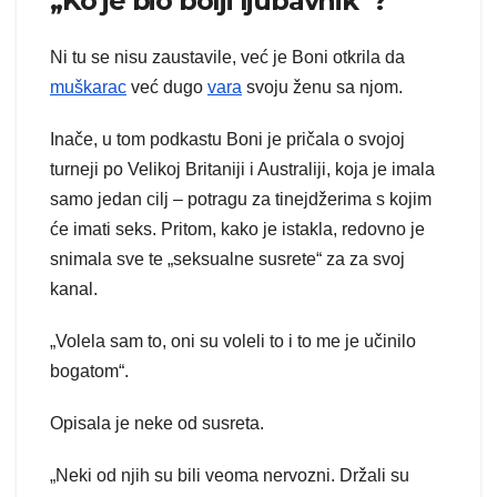
„Ko je bio bolji ljubavnik“?
Ni tu se nisu zaustavile, već je Boni otkrila da
muškarac
već dugo
vara
svoju ženu sa njom.
Inače, u tom podkastu Boni je pričala o svojoj
turneji po Velikoj Britaniji i Australiji, koja je imala
samo jedan cilj – potragu za tinejdžerima s kojim
će imati seks. Pritom, kako je istakla, redovno je
snimala sve te „seksualne susrete“ za za svoj
kanal.
„Volela sam to, oni su voleli to i to me je učinilo
bogatom“.
Opisala je neke od susreta.
„Neki od njih su bili veoma nervozni. Držali su