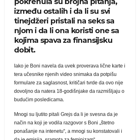
pokrenula su brojna pitanja,
između ostalih i da li su svi
tinejdžeri pristali na seks sa
njom i da li ona koristi one sa
kojima spava za finansijsku
dobit.
Iako je Boni navela da uvek proverava lične karte i
tera učesnike njenih video snimaka da potpišu
formulare za saglasnost, kritičari tvrde da ovo nije
dovoljno da natera 18-godišnjake da razmišljaju o
budućim posledicama.
Mnogi su ljutito pitali Grejs da li je svesna da je
način na koji je vodila razgovor s Boni „štetno
ponašanje na intenetu“, a mnogi su konstatovali i
da je emisija „sramota za feminizam“.