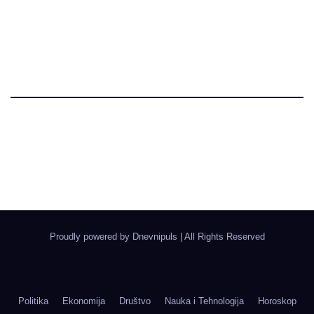
Dnevni Puls
Najbitnije dnevne informacije
Proudly powered by Dnevnipuls
|
All Rights Reserved
Izrada Wordpress Sajtova, Novi Sad | Boegrad
Politika
Ekonomija
Društvo
Nauka i Tehnologija
Horoskop