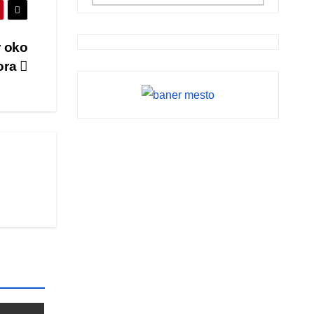
r oko
vora