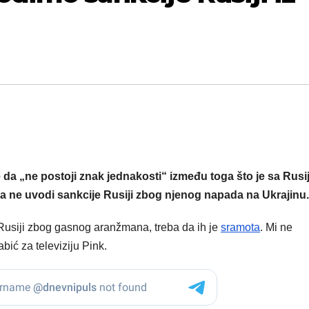
e da „ne postoji znak jednakosti“ između toga što je sa Rus
a ne uvodi sankcije Rusiji zbog njenog napada na Ukrajinu.
Rusiji zbog gasnog aranžmana, treba da ih je
sramota
. Mi ne
abić za televiziju Pink.