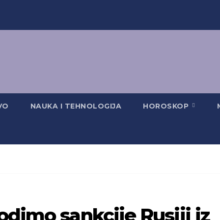
VO
NAUKA I TEHNOLOGIJA
HOROSKOP
odimo sankcije Rusiji iz