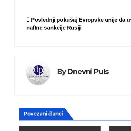
Kretanje
Poslednji pokušaj Evropske unije da 
naftne sankcije Rusiji
članka
By
Dnevni Puls
Povezani članci