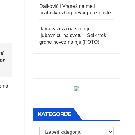
Dajković i Vraneš na meti
tužilaštva zbog pevanja uz gusle
Jana važi za najskuplju
ljubavnicu na svetu – Šeik troši
grdne novce na nju (FOTO)
od
or
e na
KATEGORIJE
Kategorije