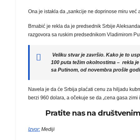
Ona je istakla da „sankcije ne doprinose miru već an
Brnabić je rekla da je predsednik Srbije Aleksand
razgovora sa ruskim predsednikom Vladimirom Puti
Veliku stvar je završio. Kako je to usp
100 puta težim okolnostima – rekla je
sa Putinom, od novembra prošle godi
Navela je da će Srbija plaćati cenu za hiljadu kub
berzi 960 dolara, a očekuje se da „cena gasa zimi 
Pratite nas na društven
Izvor
:
Mediji