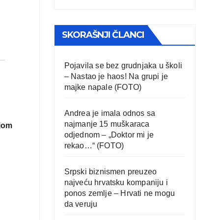
SKORAŠNJI ČLANCI
Pojavila se bez grudnjaka u školi
– Nastao je haos! Na grupi je
majke napale (FOTO)
Andrea je imala odnos sa
najmanje 15 muškaraca
ijom
odjednom – „Doktor mi je
rekao…“ (FOTO)
Srpski biznismen preuzeo
najveću hrvatsku kompaniju i
ponos zemlje – Hrvati ne mogu
da veruju