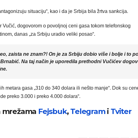
tagonizuju situaciju“, kao i da je Srbija bila žrtva sankcija.
ar Vučić, dogovorom o povoljnoj ceni gasa tokom telefonskog
nom, danas „za Srbiju uradio veliki posao“.
eo, zaista ne znam?! On je za Srbiju dobio više i bolje i to p
 Brnabić. Na taj način je uporedila prethodni Vučićev dogov
ne.
nih metara gasa „310 do 340 dolara ili nešto manje“. Dok su cen
ide preko 3.000 i preko 4.000 dolara“.
im mrežama
Fejsbuk
,
Telegram
i
Tviter