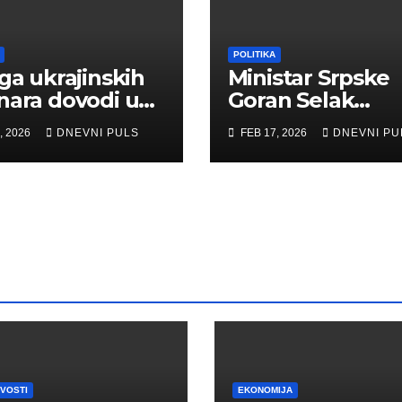
POLITIKA
aga ukrajinskih
Ministar Srpske
nara dovodi u
Goran Selak
nje vojnu
odlikovan
, 2026
DNEVNI PULS
FEB 17, 2026
DNEVNI PU
ć Kijevu –
Sretenjskim
na pomoć
ordenom
nula sa puta!
IVOSTI
EKONOMIJA