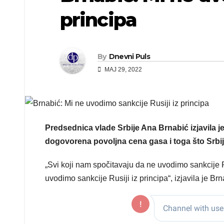
principa
By
Dnevni Puls
MAJ 29, 2022
Predsednica vlade Srbije Ana Brnabić izjavila j
dogovorena povoljna cena gasa i toga što Srbij
„Svi koji nam spočitavaju da ne uvodimo sankcije 
uvodimo sankcije Rusiji iz principa“, izjavila je Brn