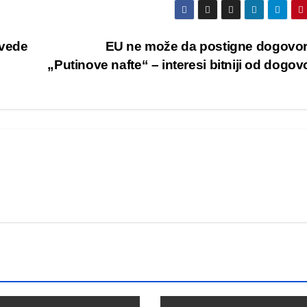
uvede
EU ne može da postigne dogovo
„Putinove nafte“ – interesi bitniji od dogo