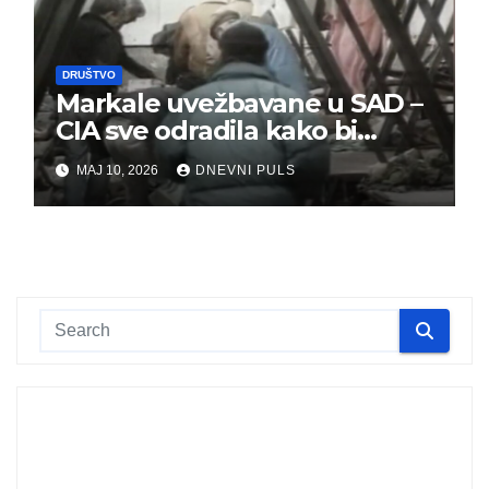
DRUŠTVO
Markale uvežbavane u SAD –
CIA sve odradila kako bi
optužili Srbe
MAJ 10, 2026
DNEVNI PULS