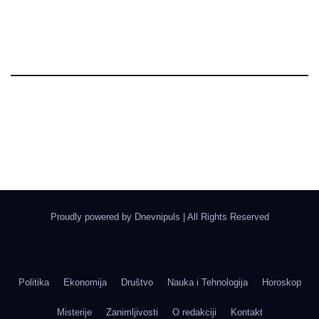
Dnevni Puls
Najbitnije dnevne informacije
Proudly powered by Dnevnipuls
|
All Rights Reserved
Izrada Wordpress Sajtova, Novi Sad | Boegrad
Politika
Ekonomija
Društvo
Nauka i Tehnologija
Horoskop
Misterije
Zanimljivosti
O redakciji
Kontakt