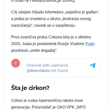
s=20&t=arY6euq0yJuAotcgP1BWfQ
Cilj udaljen hiljadu kilometara „uspešno je gađan“,
a proba je izvedena u okviru „testiranja novog
naoružanja“, navodi se u saopštenju.
Prva zvanična proba Cirkona bila je u oktobru
2020., kada je predsednik Rusije Vladimir
Putin
pozdravio „veliki događaj“.
Šta je cirkon?
Cirkon je ruska hipersonična raketa nove
generacije. Proizvođač je OAO VPK „NPO