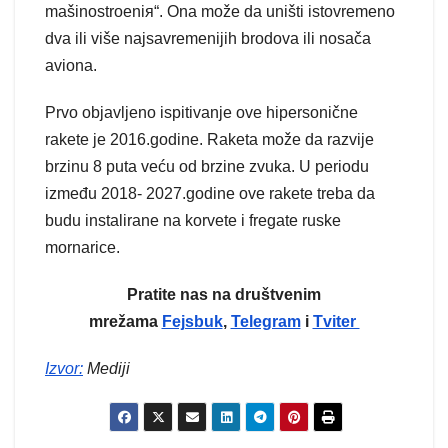
mašinostroeniя“. Ona može da uništi istovremeno
dva ili više najsavremenijih brodova ili nosača
aviona.
Prvo objavljeno ispitivanje ove hipersonične
rakete je 2016.godine. Raketa može da razvije
brzinu 8 puta veću od brzine zvuka. U periodu
između 2018- 2027.godine ove rakete treba da
budu instalirane na korvete i fregate ruske
mornarice.
Pratite nas na društvenim
mrežama
Fejsbuk
,
Telegram
i
Tviter
Izvor
:
Mediji