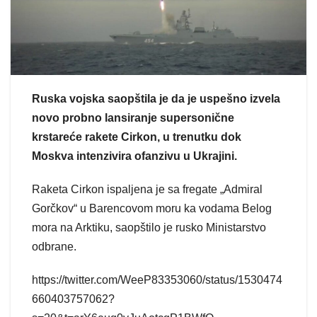
Ruska vojska saopštila je da je uspešno izvela
novo probno lansiranje supersonične
krstareće rakete Cirkon, u trenutku dok
Moskva intenzivira ofanzivu u Ukrajini.
Raketa Cirkon ispaljena je sa fregate „Admiral
Gorčkov“ u Barencovom moru ka vodama Belog
mora na Arktiku, saopštilo je rusko Ministarstvo
odbrane.
https://twitter.com/WeeP83353060/status/1530474
660403757062?