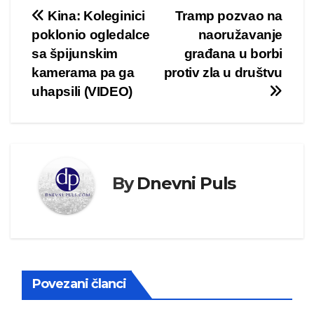
Kretanje
Kina: Koleginici
Tramp pozvao na
poklonio ogledalce
naoružavanje
članka
sa špijunskim
građana u borbi
kamerama pa ga
protiv zla u društvu
uhapsili (VIDEO)
By
Dnevni Puls
Povezani članci