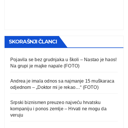
SKORAŠNJI ČLANCI
Pojavila se bez grudnjaka u školi – Nastao je haos!
Na grupi je majke napale (FOTO)
Andrea je imala odnos sa najmanje 15 muškaraca
odjednom – „Doktor mi je rekao…“ (FOTO)
Srpski biznismen preuzeo najveću hrvatsku
kompaniju i ponos zemlje – Hrvati ne mogu da
veruju