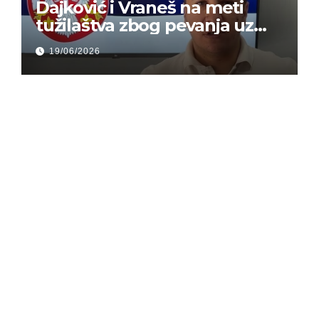
Dajković i Vraneš na meti
tužilaštva zbog pevanja uz
gusle
19/06/2026