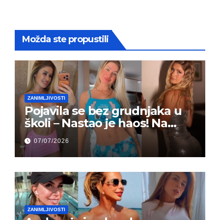
Možda ste propustili
ZANIMLJIVOSTI
Pojavila se bez grudnjaka u
školi – Nastao je haos! Na
grupi je majke napale (FOTO)
07/07/2026
ZANIMLJIVOSTI