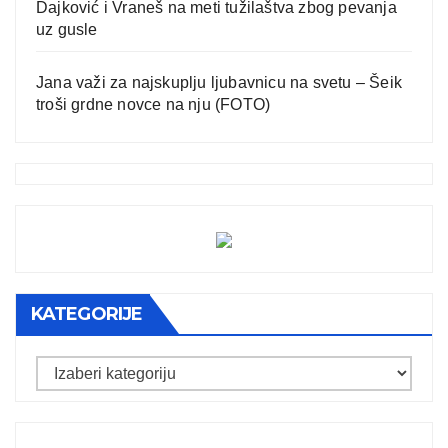
Dajković i Vraneš na meti tužilaštva zbog pevanja
uz gusle
Jana važi za najskuplju ljubavnicu na svetu – Šeik
troši grdne novce na nju (FOTO)
KATEGORIJE
Kategorije