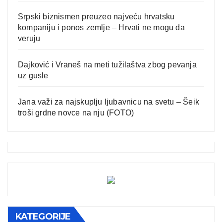
Srpski biznismen preuzeo najveću hrvatsku
kompaniju i ponos zemlje – Hrvati ne mogu da
veruju
Dajković i Vraneš na meti tužilaštva zbog pevanja
uz gusle
Jana važi za najskuplju ljubavnicu na svetu – Šeik
troši grdne novce na nju (FOTO)
KATEGORIJE