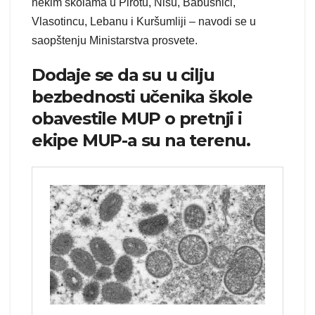
nekim školama u Pirotu, Nišu, Babušnici,
Vlasotincu, Lebanu i Kuršumliji – navodi se u
saopštenju Ministarstva prosvete.
Dodaje se da su u cilju
bezbednosti učenika škole
obavestile MUP o pretnji i
ekipe MUP-a su na terenu.