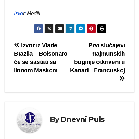
Izvo
r
:
Mediji
Kretanje
Izvor iz Vlade
Prvi slučajevi
Brazila – Bolsonaro
majmunskih
članka
će se sastati sa
boginje otkriveni u
Ilonom Maskom
Kanadi I Francuskoj
By
Dnevni Puls