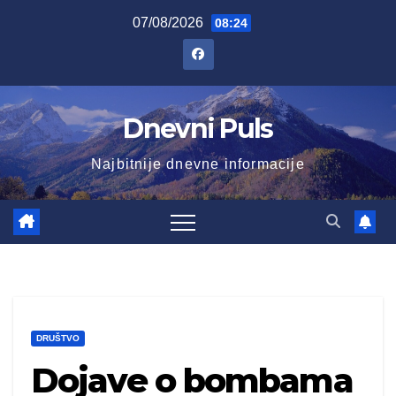
Skip
07/08/2026
08:24
to
content
Dnevni Puls
Najbitnije dnevne informacije
DRUŠTVO
Dojave o bombama