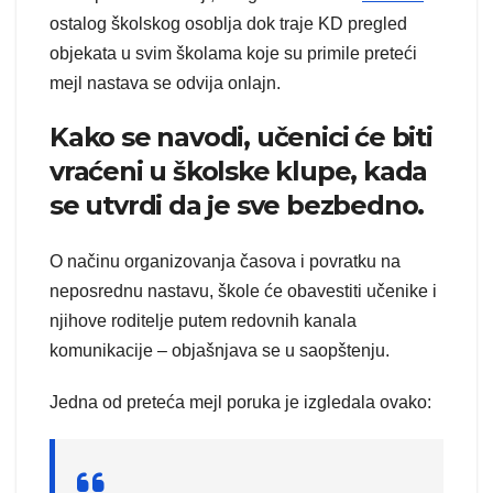
ostalog školskog osoblja dok traje KD pregled
objekata u svim školama koje su primile preteći
mejl nastava se odvija onlajn.
Kako se navodi, učenici će biti
vraćeni u školske klupe, kada
se utvrdi da je sve bezbedno.
O načinu organizovanja časova i povratku na
neposrednu nastavu, škole će obavestiti učenike i
njihove roditelje putem redovnih kanala
komunikacije – objašnjava se u saopštenju.
Jedna od preteća mejl poruka je izgledala ovako: