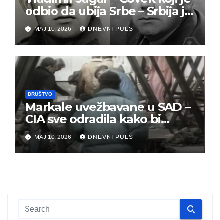
odbio da ubija Srbe – Srbija je
dužna da ga pamti
MAJ 10, 2026
DNEVNI PULS
DRUŠTVO
Markale uvežbavane u SAD –
CIA sve odradila kako bi
optužili Srbe
MAJ 10, 2026
DNEVNI PULS