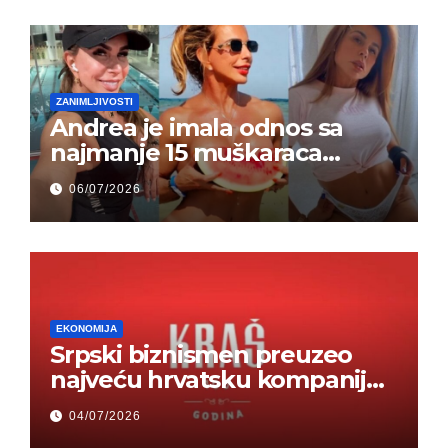
ZANIMLJIVOSTI
Andrea je imala odnos sa
najmanje 15 muškaraca
odjednom – „Doktor mi je
06/07/2026
rekao…“ (FOTO)
EKONOMIJA
Srpski biznismen preuzeo
najveću hrvatsku kompaniju i
ponos zemlje – Hrvati ne
04/07/2026
mogu da veruju