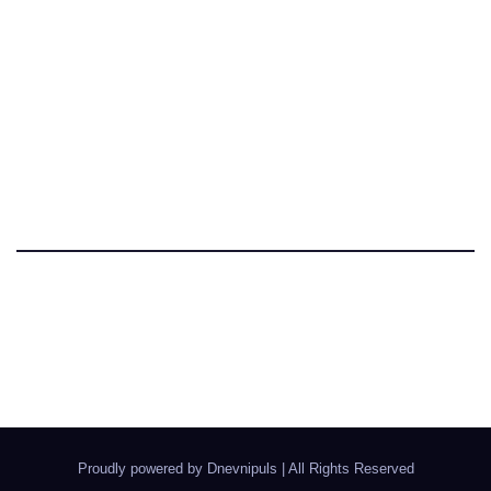
Dnevni Puls
Najbitnije dnevne informacije
Proudly powered by Dnevnipuls
|
All Rights Reserved