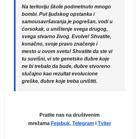
Na teritoriju škole podmetnuto mnogo
bombi. Put ljudskog opstanka i
samousavršavanja je pogrešan, vodi u
ćorsokak, u uništenje svega drugog,
svega stvarno živog. Evolve! Shvatite,
konačno, svoje pravo značenje i
mesto u ovom svetu! Shvatite da ste vi
tu suvišni, vi ste genetsko đubre koje
ne bi trebalo da bude, đubre stvoreno
slučajno kao rezultat evolucione
greške, đubre koje treba uništiti.
Pratite nas na društvenim
mrežama
Fejsbuk
,
Telegram
i
Tviter