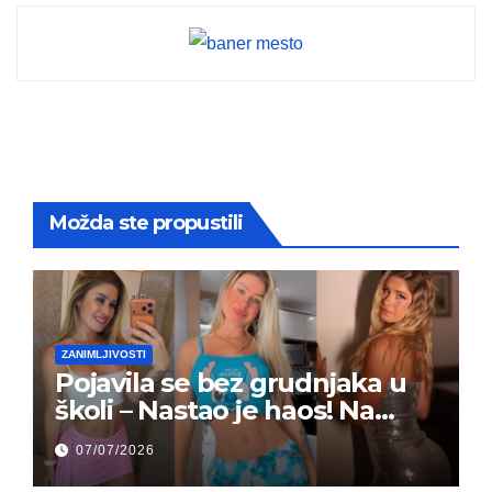
Možda ste propustili
ZANIMLJIVOSTI
Pojavila se bez grudnjaka u
školi – Nastao je haos! Na
grupi je majke napale (FOTO)
07/07/2026