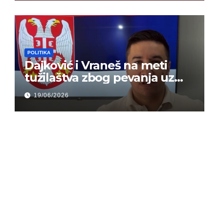
POLITIKA
Dajković i Vraneš na meti
tužilaštva zbog pevanja uz
gusle
19/06/2026