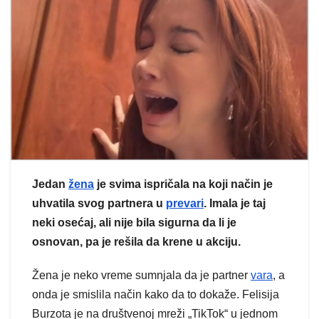
Jedan
žena
je svima ispričala na koji način je
uhvatila svog partnera u
prevari
. Imala je taj
neki osećaj, ali nije bila sigurna da li je
osnovan, pa je rešila da krene u akciju.
Žena je neko vreme sumnjala da je partner
vara
, a
onda je smislila način kako da to dokaže. Felisija
Burzota je na društvenoj mreži „TikTok“ u jednom