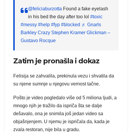
@feliciaburzotta
Found a fake eyelash
in his bed the day after too lol
#toxic
#messy
#help
#fyp
#blocked
♬ Gnarls
Barkley Crazy Stephen Kramer Glickman –
Gustavo Rocque
Zatim je pronašla i dokaz
Felisija se zahvalila, prekinula vezu i shvatila da
su njene sumnje u njegovu vernost tačne.
Pošto je video pogledalo više od 5 miliona ljudi, a
mnogo njih je tražilo da ispriča šta se dalje
dešavalo, ona je snimila još jedan video sa
objašnjenjem. U njemu je ispričala da, kada je
zvala restoran, nije bila u gradu.