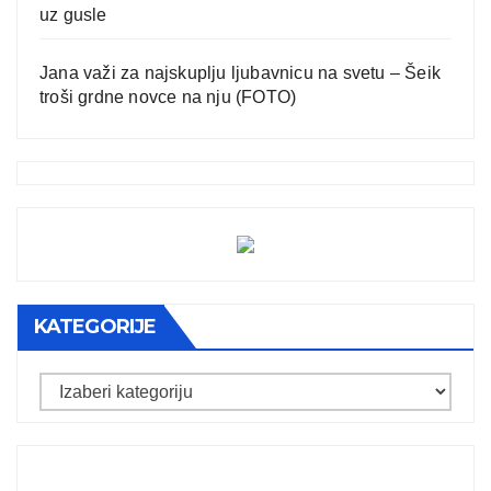
uz gusle
Jana važi za najskuplju ljubavnicu na svetu – Šeik
troši grdne novce na nju (FOTO)
KATEGORIJE
Kategorije