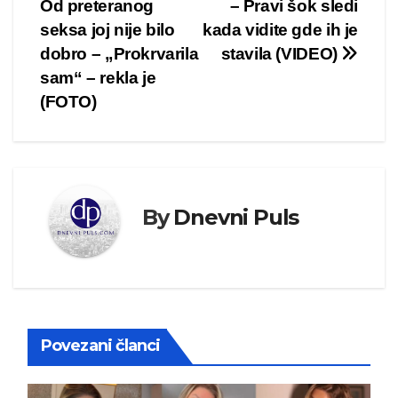
članka
Od preteranog
– Pravi šok sledi
seksa joj nije bilo
kada vidite gde ih je
dobro – „Prokrvarila
stavila (VIDEO)
sam“ – rekla je
(FOTO)
By
Dnevni Puls
Povezani članci