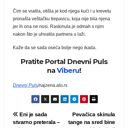
Čim se vratila, otišla je kod njega kući i u krevetu
pronašla veštačku trepavicu, koja nije bila njena
jer ih ona ne nosi. Raskinula je odmah s njim
nakon što je uhvatila partnera u laži.
Kaže da se sada oseća bolje nego ikada.
Pratite Portal Dnevni Puls
na
Viberu
!
Dnevni Puls
/najzena.alo.rs
Kretanje
Eni je sada
Pevačica skinula
stvarno preterala –
tange na sred bine