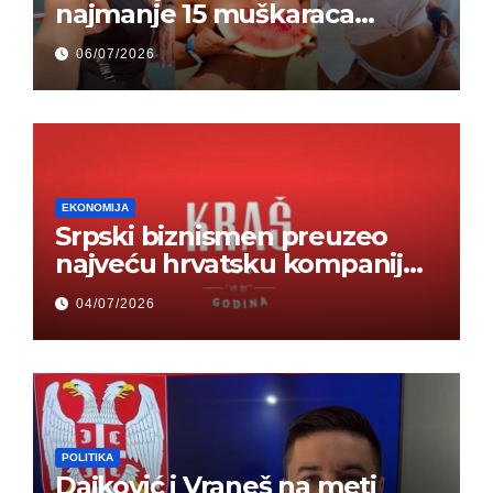
najmanje 15 muškaraca
odjednom – „Doktor mi je
06/07/2026
rekao…“ (FOTO)
EKONOMIJA
Srpski biznismen preuzeo
najveću hrvatsku kompaniju i
ponos zemlje – Hrvati ne
04/07/2026
mogu da veruju
POLITIKA
Dajković i Vraneš na meti