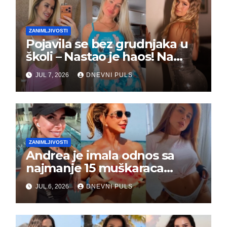
ZANIMLJIVOSTI
Pojavila se bez grudnjaka u
školi – Nastao je haos! Na
grupi je majke napale (FOTO)
JUL 7, 2026
DNEVNI PULS
ZANIMLJIVOSTI
Andrea je imala odnos sa
najmanje 15 muškaraca
odjednom – „Doktor mi je
JUL 6, 2026
DNEVNI PULS
rekao…“ (FOTO)