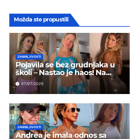
Možda ste propustili
ZANIMLJIVOSTI
Pojavila se bez grudnjaka u
školi – Nastao je haos! Na
grupi je majke napale (FOTO)
07/07/2026
ZANIMLJIVOSTI
Andrea je imala odnos sa