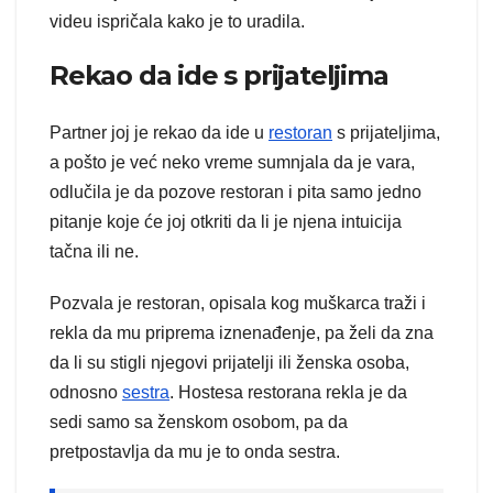
videu ispričala kako je to uradila.
Rekao da ide s prijateljima
Partner joj je rekao da ide u
restoran
s prijateljima,
a pošto je već neko vreme sumnjala da je vara,
odlučila je da pozove restoran i pita samo jedno
pitanje koje će joj otkriti da li je njena intuicija
tačna ili ne.
Pozvala je restoran, opisala kog muškarca traži i
rekla da mu priprema iznenađenje, pa želi da zna
da li su stigli njegovi prijatelji ili ženska osoba,
odnosno
sestra
. Hostesa restorana rekla je da
sedi samo sa ženskom osobom, pa da
pretpostavlja da mu je to onda sestra.