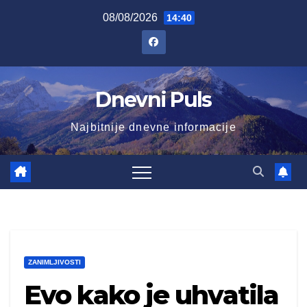
Skip
08/08/2026
14:40
to
content
Dnevni Puls
Najbitnije dnevne informacije
ZANIMLJIVOSTI
Evo kako je uhvatila