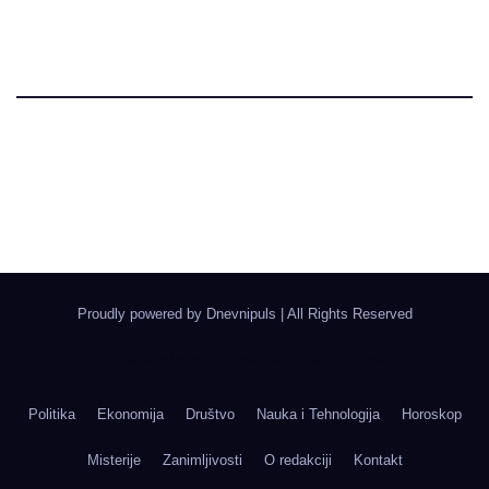
Dnevni Puls
Najbitnije dnevne informacije
Proudly powered by Dnevnipuls
|
All Rights Reserved
Izrada Wordpress Sajtova, Novi Sad | Boegrad
Politika
Ekonomija
Društvo
Nauka i Tehnologija
Horoskop
Misterije
Zanimljivosti
O redakciji
Kontakt