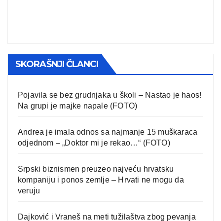
SKORAŠNJI ČLANCI
Pojavila se bez grudnjaka u školi – Nastao je haos!
Na grupi je majke napale (FOTO)
Andrea je imala odnos sa najmanje 15 muškaraca
odjednom – „Doktor mi je rekao…“ (FOTO)
Srpski biznismen preuzeo najveću hrvatsku
kompaniju i ponos zemlje – Hrvati ne mogu da
veruju
Dajković i Vraneš na meti tužilaštva zbog pevanja