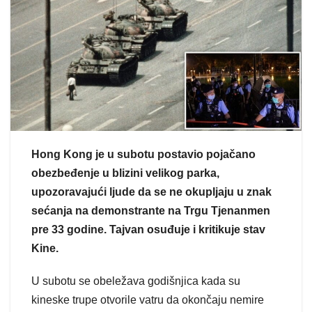
Hong Kong je u subotu postavio pojačano
obezbeđenje u blizini velikog parka,
upozoravajući ljude da se ne okupljaju u znak
sećanja na demonstrante na Trgu Tjenanmen
pre 33 godine. Tajvan osuđuje i kritikuje stav
Kine.
U subotu se obeležava godišnjica kada su
kineske trupe otvorile vatru da okončaju nemire