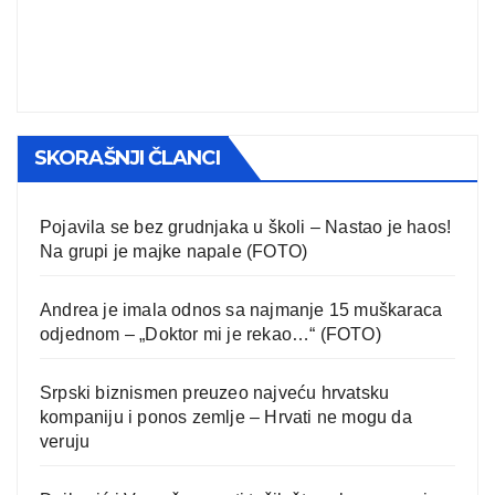
SKORAŠNJI ČLANCI
Pojavila se bez grudnjaka u školi – Nastao je haos!
Na grupi je majke napale (FOTO)
Andrea je imala odnos sa najmanje 15 muškaraca
odjednom – „Doktor mi je rekao…“ (FOTO)
Srpski biznismen preuzeo najveću hrvatsku
kompaniju i ponos zemlje – Hrvati ne mogu da
veruju