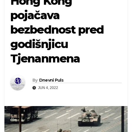
Hong Kong
pojačava
bezbednost pred
godišnjicu
Tjenanmena
By
Dnevni Puls
JUN 4, 2022