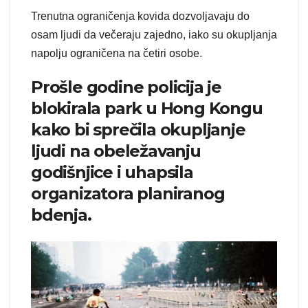
Trenutna ograničenja kovida dozvoljavaju do
osam ljudi da večeraju zajedno, iako su okupljanja
napolju ograničena na četiri osobe.
Prošle godine policija je
blokirala park u Hong Kongu
kako bi sprečila okupljanje
ljudi na obeležavanju
godišnjice i uhapsila
organizatora planiranog
bdenja.