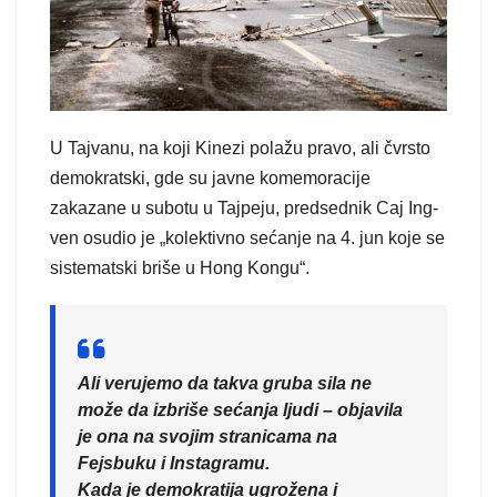
U Tajvanu, na koji Kinezi polažu pravo, ali čvrsto
demokratski, gde su javne komemoracije
zakazane u subotu u Tajpeju, predsednik Caj Ing-
ven osudio je „kolektivno sećanje na 4. jun koje se
sistematski briše u Hong Kongu“.
Ali verujemo da takva gruba sila ne
može da izbriše sećanja ljudi – objavila
je ona na svojim stranicama na
Fejsbuku i Instagramu.
Kada je demokratija ugrožena i