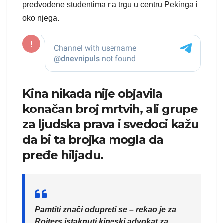
predvođene studentima na trgu u centru Pekinga i
oko njega.
Kina nikada nije objavila
konačan broj mrtvih, ali grupe
za ljudska prava i svedoci kažu
da bi ta brojka mogla da
pređe hiljadu.
Pamtiti znači odupreti se – rekao je za
Rojters istaknuti kineski advokat za