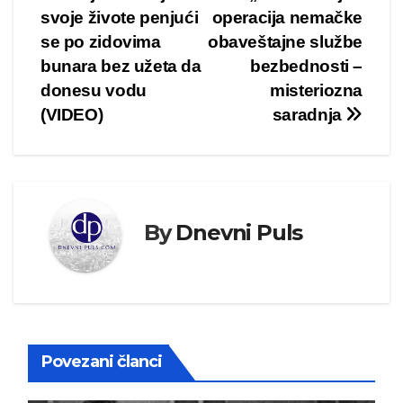
svoje živote penjući
operacija nemačke
članka
se po zidovima
obaveštajne službe
bunara bez užeta da
bezbednosti –
donesu vodu
misteriozna
(VIDEO)
saradnja
By
Dnevni Puls
Povezani članci