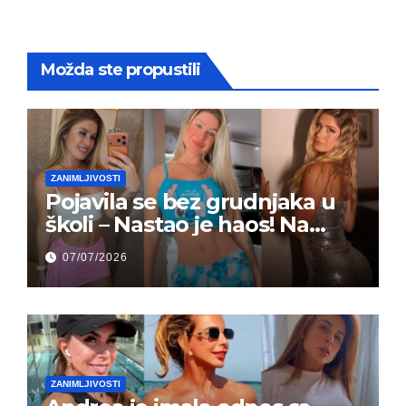
Možda ste propustili
ZANIMLJIVOSTI
Pojavila se bez grudnjaka u
školi – Nastao je haos! Na
grupi je majke napale (FOTO)
07/07/2026
ZANIMLJIVOSTI