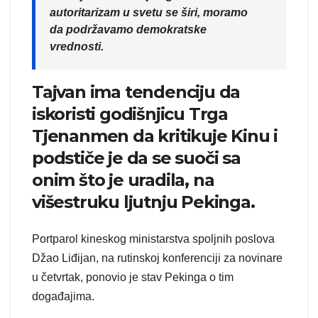
autoritarizam u svetu se širi, moramo
da podržavamo demokratske
vrednosti.
Tajvan ima tendenciju da
iskoristi godišnjicu Trga
Tjenanmen da kritikuje Kinu i
podstiče je da se suoči sa
onim što je uradila, na
višestruku ljutnju Pekinga.
Portparol kineskog ministarstva spoljnih poslova
Džao Liđijan, na rutinskoj konferenciji za novinare
u četvrtak, ponovio je stav Pekinga o tim
događajima.