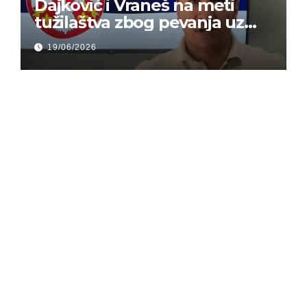
Dajković i Vraneš na meti
tužilaštva zbog pevanja uz
gusle
19/06/2026