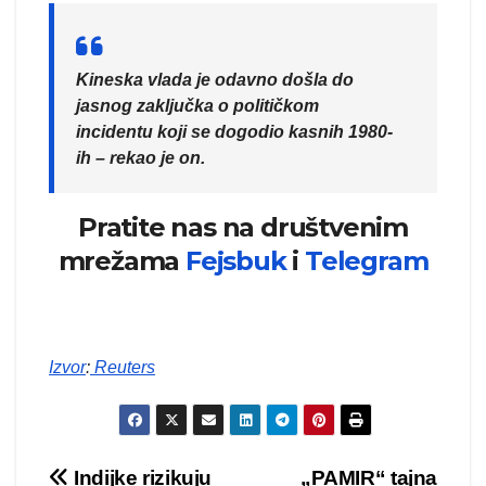
Kineska vlada je odavno došla do
jasnog zaključka o političkom
incidentu koji se dogodio kasnih 1980-
ih – rekao je on.
Pratite nas na društvenim
mrežama
Fejsbuk
i
Telegram
Izvor
:
Reuters
Kretanje
Indijke rizikuju
„PAMIR“ tajna