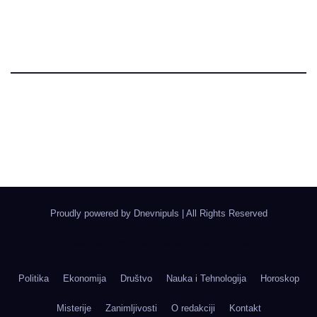
Dnevni Puls
Najbitnije dnevne informacije
Proudly powered by Dnevnipuls
|
All Rights Reserved
Izrada Wordpress Sajtova, Novi Sad | Boegrad
Politika
Ekonomija
Društvo
Nauka i Tehnologija
Horoskop
Misterije
Zanimljivosti
O redakciji
Kontakt