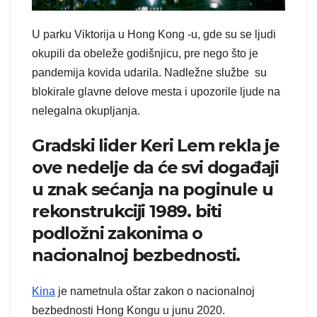
U parku Viktorija u Hong Kong -u, gde su se ljudi
okupili da obeleže godišnjicu, pre nego što je
pandemija kovida udarila. Nadležne službe su
blokirale glavne delove mesta i upozorile ljude na
nelegalna okupljanja.
Gradski lider Keri Lem rekla je
ove nedelje da će svi događaji
u znak sećanja na poginule u
rekonstrukciji 1989. biti
podložni zakonima o
nacionalnoj bezbednosti.
Kina
je nametnula oštar zakon o nacionalnoj
bezbednosti Hong Kongu u junu 2020.