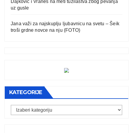
Dajković i Vraneš na meti tužilaštva zbog pevanja
uz gusle
Jana važi za najskuplju ljubavnicu na svetu – Šeik
troši grdne novce na nju (FOTO)
KATEGORIJE
Kategorije