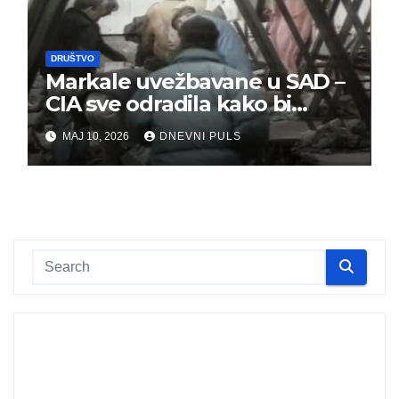
DRUŠTVO
Markale uvežbavane u SAD –
CIA sve odradila kako bi
optužili Srbe
MAJ 10, 2026
DNEVNI PULS