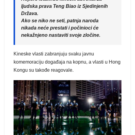
ljudska prava Teng Biao iz Sjedinjenih
Država.
Ako se niko ne seti, patnja naroda
nikada neće prestati i počinioci će
nekažnjeno nastaviti svoje zločine.
Kineske vlasti zabranjuju svaku javnu
komemoraciju događaja na kopnu, a vlasti u Hong
Kongu su takođe reagovale.