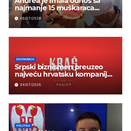
Andrea je imala odnos sa
najmanje 15 muškaraca
odjednom – „Doktor mi je
06/07/2026
rekao…“ (FOTO)
EKONOMIJA
Srpski biznismen preuzeo
najveću hrvatsku kompaniju i
ponos zemlje – Hrvati ne
04/07/2026
mogu da veruju
POLITIKA