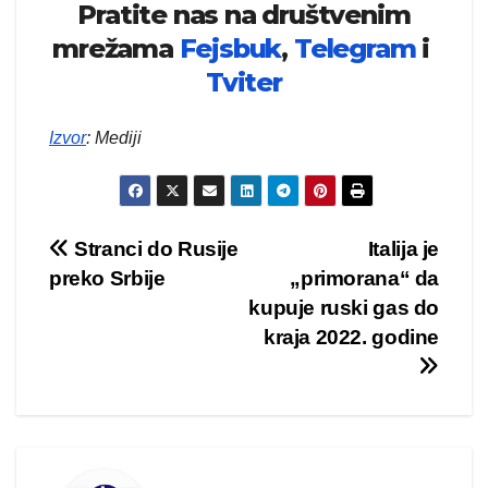
Pratite nas na društvenim
mrežama
Fejsbuk
,
Telegram
i
Tviter
Izvor
: Mediji
Kretanje
Stranci do Rusije
Italija je
preko Srbije
„primorana“ da
članka
kupuje ruski gas do
kraja 2022. godine