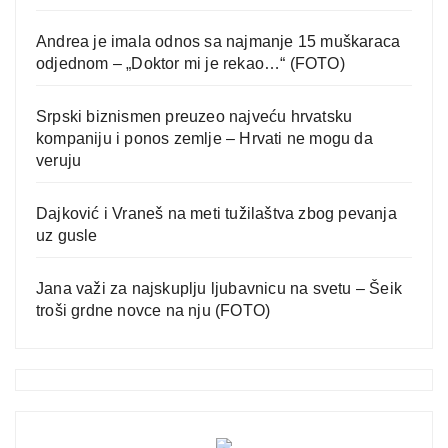
Andrea je imala odnos sa najmanje 15 muškaraca
odjednom – „Doktor mi je rekao…“ (FOTO)
Srpski biznismen preuzeo najveću hrvatsku
kompaniju i ponos zemlje – Hrvati ne mogu da
veruju
Dajković i Vraneš na meti tužilaštva zbog pevanja
uz gusle
Jana važi za najskuplju ljubavnicu na svetu – Šeik
troši grdne novce na nju (FOTO)