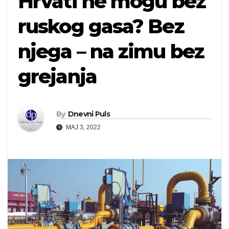
Hrvati ne mogu bez
ruskog gasa? Bez
njega – na zimu bez
grejanja
By
Dnevni Puls
MAJ 3, 2022