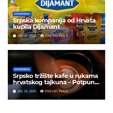
EKONOMIJA
Srpska kompanija od Hrvata
kupila Dijamant
JAN 27, 2026
DNEVNI PULS
EKONOMIJA
Srpsko tržište kafe u rukama
hrvatskog tajkuna – Potpuna
kontrola!
JUL 19, 2025
DNEVNI PULS