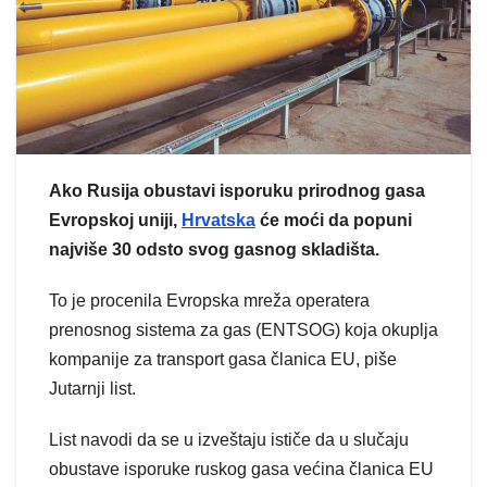
Ako Rusija obustavi isporuku prirodnog gasa
Evropskoj uniji,
Hrvatska
će moći da popuni
najviše 30 odsto svog gasnog skladišta.
To je procenila Evropska mreža operatera
prenosnog sistema za gas (ENTSOG) koja okuplja
kompanije za transport gasa članica EU, piše
Jutarnji list.
List navodi da se u izveštaju ističe da u slučaju
obustave isporuke ruskog gasa većina članica EU