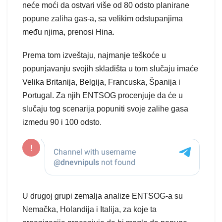
neće moći da ostvari više od 80 odsto planirane
popune zaliha gas-a, sa velikim odstupanjima
među njima, prenosi Hina.
Prema tom izveštaju, najmanje teškoće u
popunjavanju svojih skladišta u tom slučaju imaće
Velika Britanija, Belgija, Francuska, Španija i
Portugal. Za njih ENTSOG procenjuje da će u
slučaju tog scenarija popuniti svoje zalihe gasa
izmedu 90 i 100 odsto.
U drugoj grupi zemalja analize ENTSOG-a su
Nemačka, Holandija i Italija, za koje ta