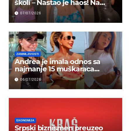
školi – Nastao je haos! Na
grupi je majke napale (FOTO)
07/07/2026
ZANIMLJIVOSTI
Andrea je imala odnos sa
najmanje 15 muškaraca
odjednom – „Doktor mi je
06/07/2026
rekao…“ (FOTO)
EKONOMIJA
Srpski biznismen preuzeo