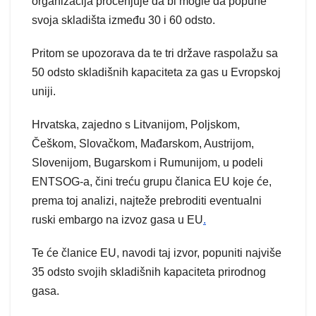
organizacija procenjuje da bi mogle da popune
svoja skladišta između 30 i 60 odsto.
Pritom se upozorava da te tri države raspolažu sa
50 odsto skladišnih kapaciteta za gas u Evropskoj
uniji.
Hrvatska, zajedno s Litvanijom, Poljskom,
Češkom, Slovačkom, Mađarskom, Austrijom,
Slovenijom, Bugarskom i Rumunijom, u podeli
ENTSOG-a, čini treću grupu članica EU koje će,
prema toj analizi, najteže prebroditi eventualni
ruski embargo na izvoz gasa u EU
.
Te će članice EU, navodi taj izvor, popuniti najviše
35 odsto svojih skladišnih kapaciteta prirodnog
gasa.