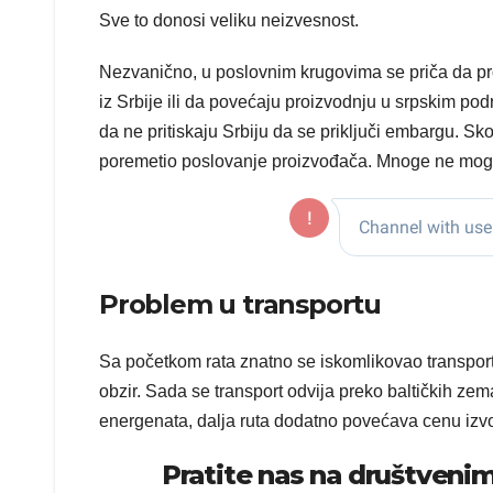
Sve to donosi veliku neizvesnost.
Nezvanično, u poslovnim krugovima se priča da pro
iz Srbije ili da povećaju proizvodnju u srpskim p
da ne pritiskaju Srbiju da se priključi embargu. Sk
poremetio poslovanje proizvođača. Mnoge ne mogu 
Problem u transportu
Sa početkom rata znatno se iskomlikovao transport
obzir. Sada se transport odvija preko baltičkih ze
energenata, dalja ruta dodatno povećava cenu izv
Pratite nas na društven