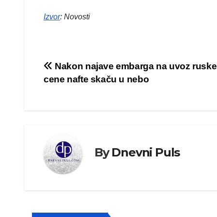
Izvor
: Novosti
Kretanje
Nakon najave embarga na uvoz ruske 
cene nafte skaču u nebo
članka
By
Dnevni Puls