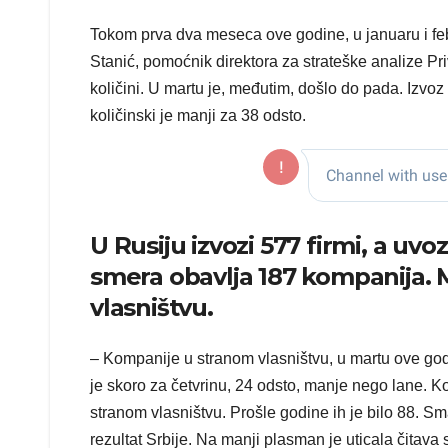
Tokom prva dva meseca ove godine, u januaru i fe
Stanić, pomoćnik direktora za strateške analize Pr
količini. U martu je, međutim, došlo do pada. Izvoz
količinski je manji za 38 odsto.
U Rusiju izvozi 577 firmi, a uv
smera obavlja 187 kompanija. 
vlasništvu.
– Kompanije u stranom vlasništvu, u martu ove god
je skoro za četvrinu, 24 odsto, manje nego lane. Ko
stranom vlasništvu. Prošle godine ih je bilo 88. S
rezultat Srbije. Na manji plasman je uticala čitava si