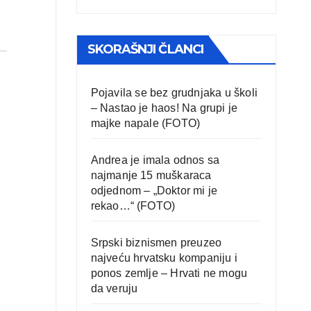
SKORAŠNJI ČLANCI
Pojavila se bez grudnjaka u školi
– Nastao je haos! Na grupi je
majke napale (FOTO)
Andrea je imala odnos sa
najmanje 15 muškaraca
odjednom – „Doktor mi je
rekao…“ (FOTO)
Srpski biznismen preuzeo
najveću hrvatsku kompaniju i
ponos zemlje – Hrvati ne mogu
da veruju