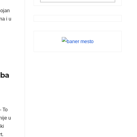
Bojan
na i u
oba
– To
nije u
ki
t.