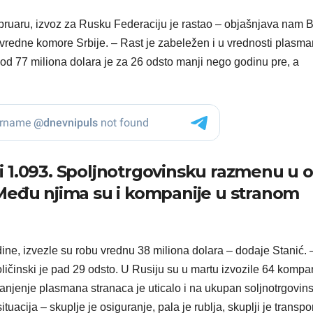
bruaru, izvoz za Rusku Federaciju je rastao – objašnjava nam 
ivredne komore Srbije. – Rast je zabeležen i u vrednosti plasma
 od 77 miliona dolara je za 26 odsto manji nego godinu pre, a
ozi 1.093. Spoljnotrgovinsku razmenu u 
Među njima su i kompanije u stranom
ine, izvezle su robu vrednu 38 miliona dolara – dodaje Stanić. 
ličinski je pad 29 odsto. U Rusiju su u martu izvozile 64 kompa
manjenje plasmana stranaca je uticalo i na ukupan soljnotrgovins
tuacija – skuplje je osiguranje, pala je rublja, skuplji je transpor