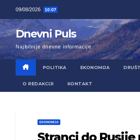
Skip
09/08/2026
10:07
to
content
Dnevni Puls
Najbitnije dnevne informacije
POLITIKA
EKONOMIJA
DRUŠ
O REDAKCIJI
KONTAKT
EKONOMIJA
Stranci do Rusije 