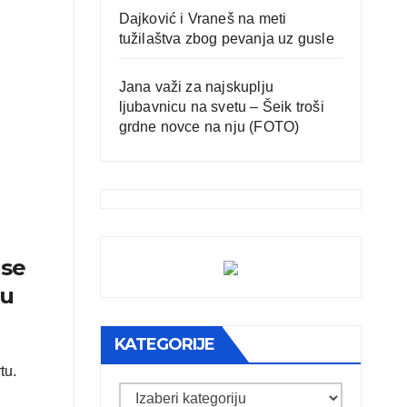
Dajković i Vraneš na meti
tužilaštva zbog pevanja uz gusle
Jana važi za najskuplju
ljubavnicu na svetu – Šeik troši
grdne novce na nju (FOTO)
 se
 u
KATEGORIJE
tu.
Kategorije