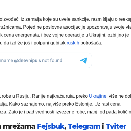
izvođači iz zemalja koje su uvele sankcije, razmišljaju o reeks
odružnicama. Pojedine poslovne asocijacije upozoravaju svoje vl
ok cena energenata, i bez vojne operacije u Ukrajini, ozbiljno je
da izdrže još i potpuni gubitak
ruskih
potrošača.
 robe u Rusiju. Ranije najkraća ruta, preko
Ukrajine
, više ne do
malja. Kako saznajemo, najviše preko Estonije. Uz rast cena
oza
.
Zato je i pad vrednosti izvezene robe, manji od pada količin
im mrežama
Fejsbuk
,
Telegram
i
Tviter