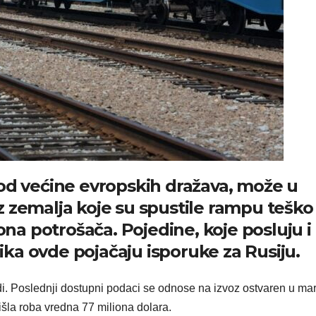
ku od većine evropskih dražava, može u
 zemalja koje su spustile rampu teško
iona potrošača. Pojedine, koje posluju i
rika ovde pojačaju isporuke za Rusiju.
vidi. Poslednji dostupni podaci se odnose na izvoz ostvaren u mar
išla roba vredna 77 miliona dolara.