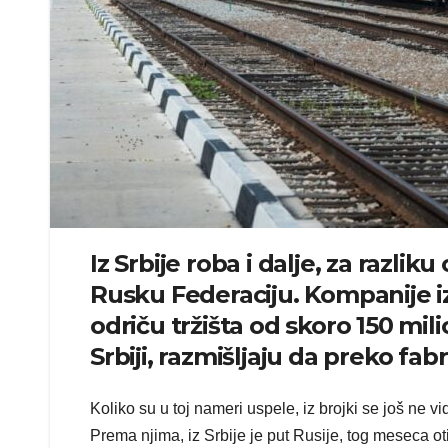
Iz Srbije roba i dalje, za razli
Rusku Federaciju. Kompanije iz
odriču tržišta od skoro 150 mil
Srbiji, razmišljaju da preko fab
Koliko su u toj nameri uspele, iz brojki se još ne 
Prema njima, iz Srbije je put Rusije, tog meseca ot