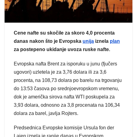
Cene nafte su skočile za skoro 4,0 procenta
danas nakon što je Evropska
unija
iznela
plan
za postepeno ukidanje uvoza ruske nafte.
Evropska nafta Brent za isporuku u junu (fjučers
ugovori) uzletela je za 3,76 dolara ili za 3,6
procenta, na 108,73 dolara po barelu na trgovanju
do 13:53 časova po srednjoevropskom vremenu,
dok je američka sirova nafta WTI poskupela za
3,93 dolara, odnosno za 3,8 procenata na 106,34
dolara za barel, javlja Rojters.
Predsednica Evropske komisije Ursula fon der
Lajen iznela je ranije danas u Evropskom