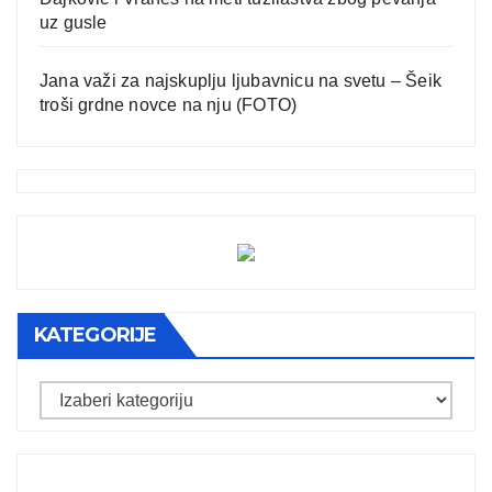
uz gusle
Jana važi za najskuplju ljubavnicu na svetu – Šeik
troši grdne novce na nju (FOTO)
KATEGORIJE
Kategorije