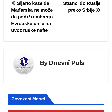
Kretanje
Sijarto kaže da
Stranci do Rusije
Mađarska ne može
preko Srbije
članka
da podrži embargo
Evropske unije na
uvoz ruske nafte
By
Dnevni Puls
Povezani članci