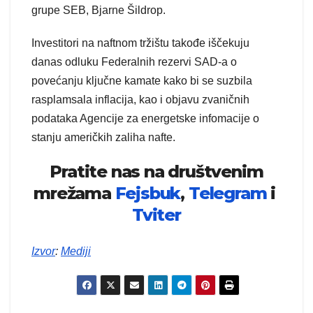
grupe SEB, Bjarne Šildrop.
Investitori na naftnom tržištu takođe iščekuju
danas odluku Federalnih rezervi SAD-a o
povećanju ključne kamate kako bi se suzbila
rasplamsala inflacija, kao i objavu zvaničnih
podataka Agencije za energetske infomacije o
stanju američkih zaliha nafte.
Pratite nas na društvenim
mrežama
Fejsbuk
,
Telegram
i
Tviter
Izvor
:
Mediji