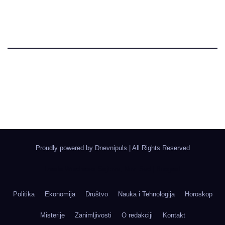
Dnevni Puls
Najbitnije dnevne informacije
Proudly powered by Dnevnipuls
|
All Rights Reserved
Izrada Wordpress Sajtova, Novi Sad | Boegrad
Politika
Ekonomija
Društvo
Nauka i Tehnologija
Horoskop
Misterije
Zanimljivosti
O redakciji
Kontakt