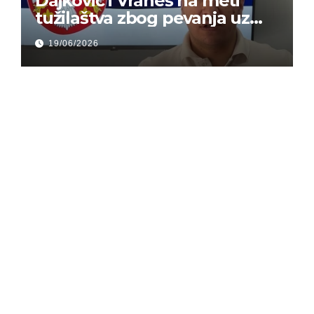
Dajković i Vraneš na meti
tužilaštva zbog pevanja uz
gusle
19/06/2026