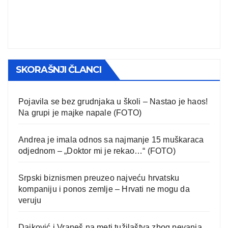
SKORAŠNJI ČLANCI
Pojavila se bez grudnjaka u školi – Nastao je haos!
Na grupi je majke napale (FOTO)
Andrea je imala odnos sa najmanje 15 muškaraca
odjednom – „Doktor mi je rekao…“ (FOTO)
Srpski biznismen preuzeo najveću hrvatsku
kompaniju i ponos zemlje – Hrvati ne mogu da
veruju
Dajković i Vraneš na meti tužilaštva zbog pevanja