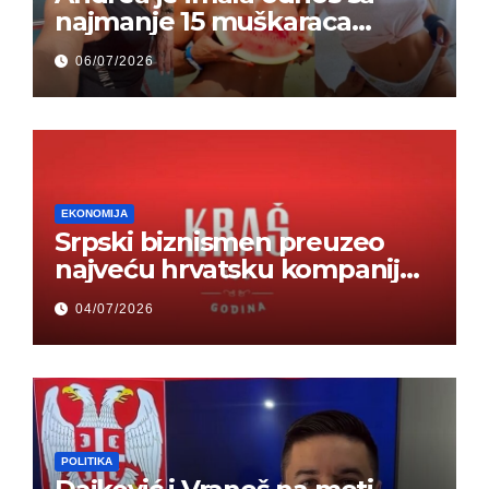
najmanje 15 muškaraca
odjednom – „Doktor mi je
06/07/2026
rekao…“ (FOTO)
EKONOMIJA
Srpski biznismen preuzeo
najveću hrvatsku kompaniju i
ponos zemlje – Hrvati ne
04/07/2026
mogu da veruju
POLITIKA