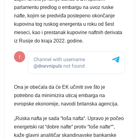
parlamentu predlog o embargu na uvoz ruske
nafte, kojim se predviđa postepeno okončanje
kupovina tog ruskog energenta u roku od šest
meseci, kao i prestanak kupovine naftnih derivata
iz Rusije do kraja 2022. godine.
Ona je obećala da će EK učiniti sve što je
potrebno da minimizira uticaj embarga na
evropske ekonomije, navodi britanska agencija.
„Ruska nafta je sada “loša nafta“. Upravo je počeo
energetski rat “dobre nafte“ protiv “loše nafte““,
kaže glavni analitičar skandinavske bankarske