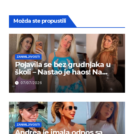
Možda ste propustili
ZANIMLJIVOSTI
Pojavila se bez grudnjaka u
školi – Nastao je haos! Na
grupi je majke napale (FOTO)
07/07/2026
ZANIMLJIVOSTI
Andrea je imala odnos sa