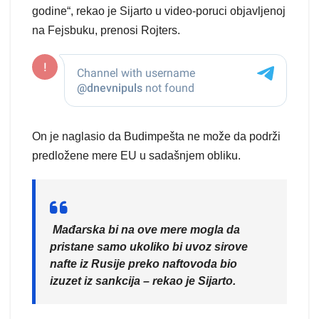
godine“, rekao je Sijarto u video-poruci objavljenoj
na Fejsbuku, prenosi Rojters.
On je naglasio da Budimpešta ne može da podrži
predložene mere EU u sadašnjem obliku.
Mađarska bi na ove mere mogla da
pristane samo ukoliko bi uvoz sirove
nafte iz Rusije preko naftovoda bio
izuzet iz sankcija – rekao je Sijarto.