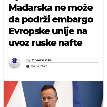
Mađarska ne može
da podrži embargo
Evropske unije na
uvoz ruske nafte
By
Dnevni Puls
MAJ 4, 2022