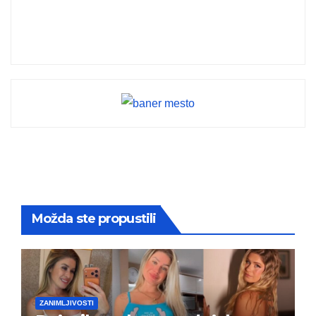
Možda ste propustili
ZANIMLJIVOSTI