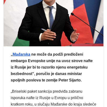
„
Mađarska
ne može da podži predloženi
embargo Evropske unije na uvoz sirove nafte
iz Rusije jer bi to razorilo njenu energetsku
bezbednost“, poručio je danas ministar
spoljnih poslova te zemlje Peter Sijarto.
„Briselski paket sankcija predviđa zabranu
isporuka nafte iz Rusije u Evropu u prilično
kratkom roku, u slučaju Mađarske do kraja sledeće