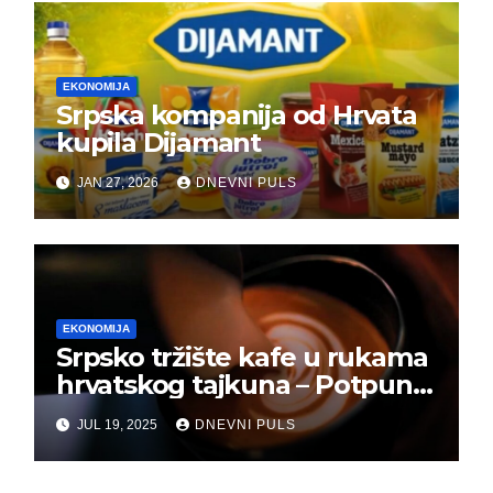
EKONOMIJA
Srpska kompanija od Hrvata
kupila Dijamant
JAN 27, 2026
DNEVNI PULS
EKONOMIJA
Srpsko tržište kafe u rukama
hrvatskog tajkuna – Potpuna
kontrola!
JUL 19, 2025
DNEVNI PULS