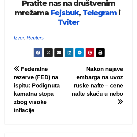
Pratite nas na društvenim
mrežama
Fejsbuk
,
Telegram
i
Tviter
Izvor
:
Reuters
Kretanje
Federalne
Nakon najave
rezerve (FED) na
embarga na uvoz
članka
ispitu: Podignuta
ruske nafte – cene
kamatna stopa
nafte skaču u nebo
zbog visoke
inflacije