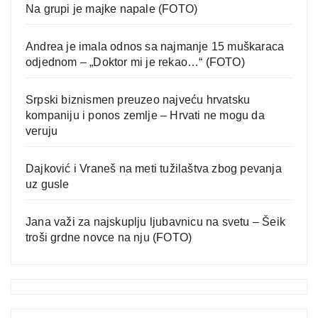
Na grupi je majke napale (FOTO)
Andrea je imala odnos sa najmanje 15 muškaraca
odjednom – „Doktor mi je rekao…“ (FOTO)
Srpski biznismen preuzeo najveću hrvatsku
kompaniju i ponos zemlje – Hrvati ne mogu da
veruju
Dajković i Vraneš na meti tužilaštva zbog pevanja
uz gusle
Jana važi za najskuplju ljubavnicu na svetu – Šeik
troši grdne novce na nju (FOTO)