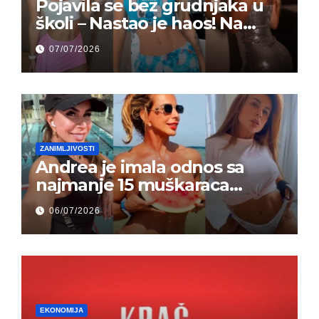
Pojavila se bez grudnjaka u
školi – Nastao je haos! Na
grupi je majke napale (FOTO)
07/07/2026
ZANIMLJIVOSTI
Andrea je imala odnos sa
najmanje 15 muškaraca
odjednom – „Doktor mi je
06/07/2026
rekao…“ (FOTO)
EKONOMIJA