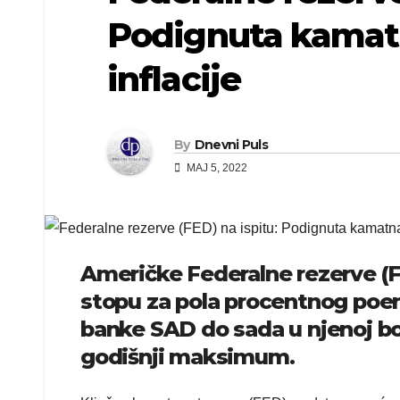
Podignuta kamatn
inflacije
By
Dnevni Puls
MAJ 5, 2022
Američke Federalne rezerve (
stopu za pola procentnog poena
banke SAD do sada u njenoj borb
godišnji maksimum.