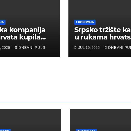
JA
EKONOMIJA
ka kompanija
Srpsko tržište k
rvata kupila
u rukama hrvat
mant
tajkuna – Potpu
, 2026
DNEVNI PULS
JUL 19, 2025
DNEVNI PU
kontrola!