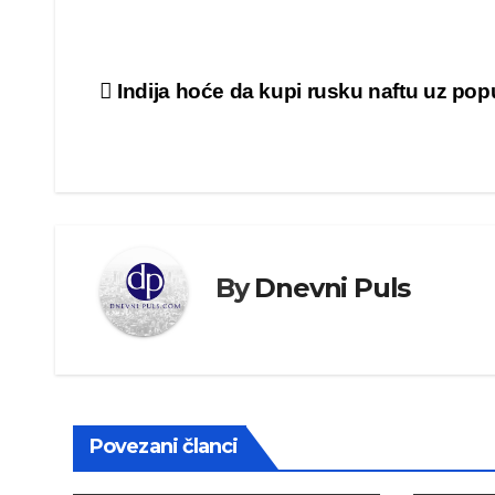
Kretanje
Indija hoće da kupi rusku naftu uz pop
članka
By
Dnevni Puls
Povezani članci