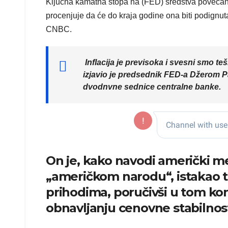
Ključna kamatna stopa na (FED) sredstva povećana 
procenjuje da će do kraja godine ona biti podign
CNBC.
Inflacija je previsoka i svesni smo t
izjavio je predsednik FED-a Džerom P
dvodnvne sednice centralne banke.
On je, kako navodi američki m
„američkom narodu“, istakao ter
prihodima, poručivši u tom ko
obnavljanju cenovne stabilnost