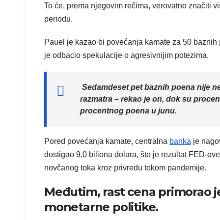
To će, prema njegovim rečima, verovatno značiti 
periodu.
Pauel je kazao bi povećanja kamate za 50 baznih p
je odbacio spekulacije o agresivnijim potezima.
Sedamdeset pet baznih poena nije neš
razmatra – rekao je on, dok su procene
procentnog poena u junu.
Pored povećanja kamate, centralna
banka
je nagov
dostigao 9,0 biliona dolara, što je rezultat FED-
novčanog toka kroz privredu tokom pandemije.
Međutim, rast cena primorao j
monetarne politike.