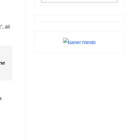
, ali
ine
a