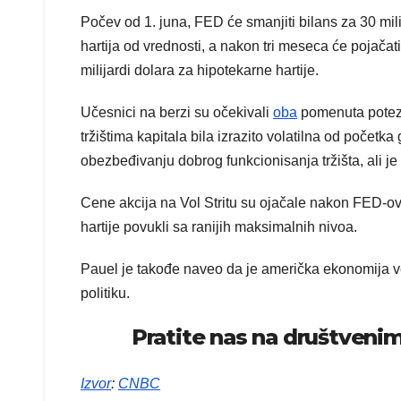
Počev od 1. juna, FED će smanjiti bilans za 30 mili
hartija od vrednosti, a nakon tri meseca će pojačat
milijardi dolara za hipotekarne hartije.
Učesnici na berzi su očekivali
oba
pomenuta poteza 
tržištima kapitala bila izrazito volatilna od početk
obezbeđivanju dobrog funkcionisanja tržišta, ali j
Cene akcija na Vol Stritu su ojačale nakon FED-o
hartije povukli sa ranijih maksimalnih nivoa.
Pauel je takođe naveo da je američka ekonomija 
politiku.
Pratite nas na društven
Izvor
:
CNBC