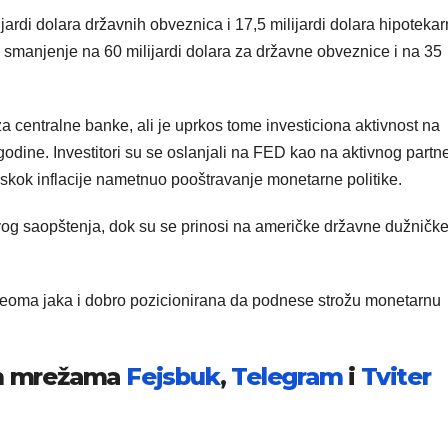
jardi dolara državnih obveznica i 17,5 milijardi dolara hipotekar
i smanjenje na 60 milijardi dolara za državne obveznice i na 35
centralne banke, ali je uprkos tome investiciona aktivnost na
a godine. Investitori su se oslanjali na FED kao na aktivnog partn
e skok inflacije nametnuo pooštravanje monetarne politike.
vog saopštenja, dok su se prinosi na američke državne dužničk
veoma jaka i dobro pozicionirana da podnese strožu monetarnu
im mrežama
Fejsbuk
,
Telegram
i
Tviter