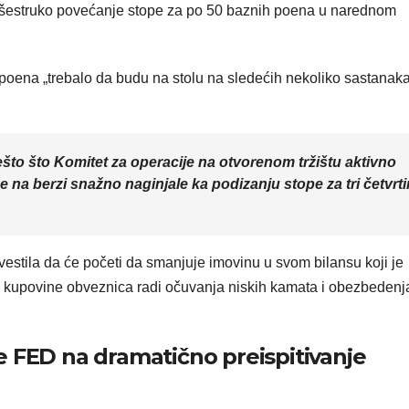
višestruko povećanje stope za po 50 baznih poena u narednom
oena „trebalo da budu na stolu na sledećih nekoliko sastanaka“
to što Komitet za operacije na otvorenom tržištu aktivno
 na berzi snažno naginjale ka podizanju stope za tri četvrt
estila da će početi da smanjuje imovinu u svom bilansu koji je
ove kupovine obveznica radi očuvanja niskih kamata i obezbedenj
e FED na dramatično preispitivanje