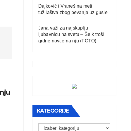
Dajković i Vraneš na meti
tužilaštva zbog pevanja uz gusle
Jana važi za najskuplju
ljubavnicu na svetu – Šeik troši
grdne novce na nju (FOTO)
nju
KATEGORIJE
Kategorije