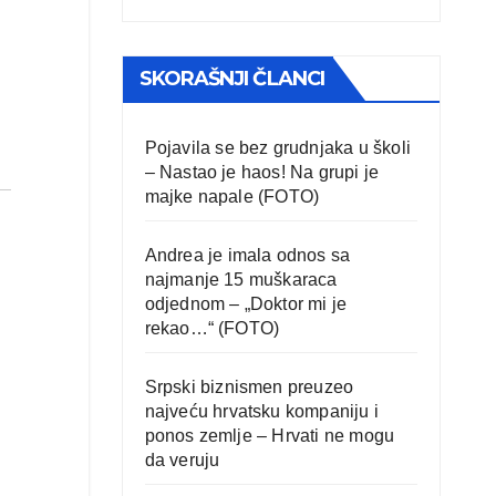
SKORAŠNJI ČLANCI
Pojavila se bez grudnjaka u školi
– Nastao je haos! Na grupi je
majke napale (FOTO)
Andrea je imala odnos sa
najmanje 15 muškaraca
odjednom – „Doktor mi je
rekao…“ (FOTO)
Srpski biznismen preuzeo
najveću hrvatsku kompaniju i
ponos zemlje – Hrvati ne mogu
da veruju