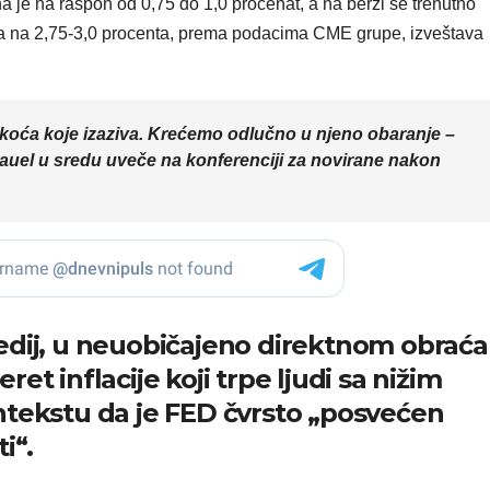
je na raspon od 0,75 do 1,0 procenat, a na berzi se trenutno
uta na 2,75-3,0 procenta, prema podacima CME grupe, izveštava
eškoća koje izaziva. Krećemo odlučno u njeno obaranje –
auel u sredu uveče na konferenciji za novirane nakon
edij, u neuobičajeno direktnom obraća
et inflacije koji trpe ljudi sa nižim
ntekstu da je FED čvrsto „posvećen
i“.