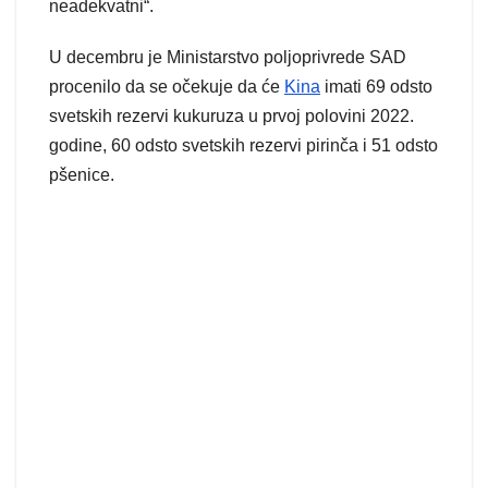
neadekvatni“.
U decembru je Ministarstvo poljoprivrede SAD
procenilo da se očekuje da će
Kina
imati 69 odsto
svetskih rezervi kukuruza u prvoj polovini 2022.
godine, 60 odsto svetskih rezervi pirinča i 51 odsto
pšenice.