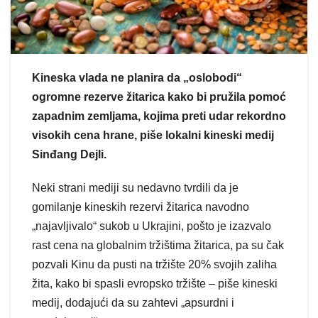
Kineska vlada ne planira da „oslobodi“
ogromne rezerve žitarica kako bi pružila pomoć
zapadnim zemljama, kojima preti udar rekordno
visokih cena hrane, piše lokalni kineski medij
Sinđang Dejli.
Neki strani mediji su nedavno tvrdili da je
gomilanje kineskih rezervi žitarica navodno
„najavljivalo“ sukob u Ukrajini, pošto je izazvalo
rast cena na globalnim tržištima žitarica, pa su čak
pozvali Kinu da pusti na tržište 20% svojih zaliha
žita, kako bi spasli evropsko tržište – piše kineski
medij, dodajući da su zahtevi „apsurdni i