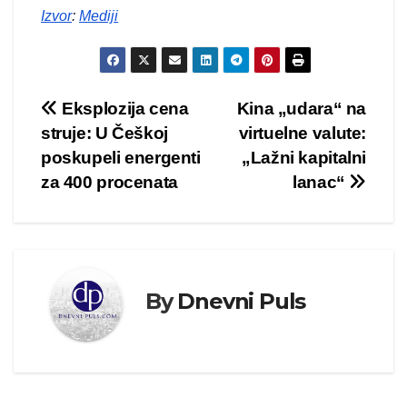
Izvor
:
Mediji
Kretanje
Eksplozija cena
Kina „udara“ na
struje: U Češkoj
virtuelne valute:
članka
poskupeli energenti
„Lažni kapitalni
za 400 procenata
lanac“
By
Dnevni Puls