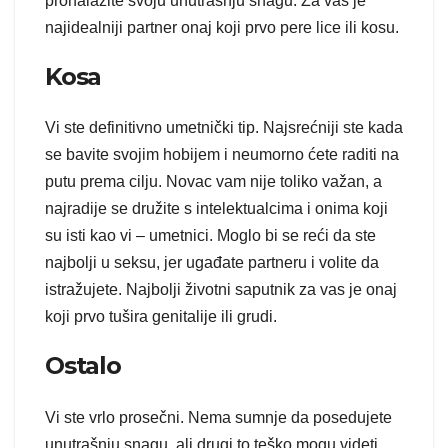
pronalazite svoju unutrašnju snagu. Za vas je
najidealniji partner onaj koji prvo pere lice ili kosu.
Kosa
Vi ste definitivno umetnički tip. Najsrećniji ste kada
se bavite svojim hobijem i neumorno ćete raditi na
putu prema cilju. Novac vam nije toliko važan, a
najradije se družite s intelektualcima i onima koji
su isti kao vi – umetnici. Moglo bi se reći da ste
najbolji u seksu, jer ugađate partneru i volite da
istražujete. Najbolji životni saputnik za vas je onaj
koji prvo tušira genitalije ili grudi.
Ostalo
Vi ste vrlo prosečni. Nema sumnje da posedujete
unutrašnju snagu, ali drugi to teško mogu videti.