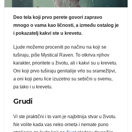
Deo tela koji prvo perete govori zapravo
mnogo o vama kao ličnosti, a između ostalog je
i pokazatelj kakvi ste u krevetu.
Ljude možemo proceniti po načinu na koji se
tuširaju, piše Mystical Raven. To otkriva njihov
karakter, prioritete u životu, ali i kakvi su u krevetu.
Oni koji prvo tuširaju genitalije vrlo su sramežljivi,
a oni koji peru lice izuzetno su sebični u svemu,
pa tako i u krevetu.
Grudi
Vi ste praktični i to vam je najbitnija stvar u životu.
Ne volite kada vas neko ometa i nemate puno