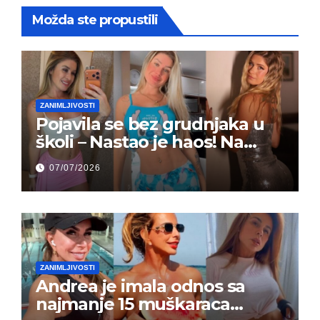
Možda ste propustili
ZANIMLJIVOSTI
Pojavila se bez grudnjaka u
školi – Nastao je haos! Na
grupi je majke napale (FOTO)
07/07/2026
ZANIMLJIVOSTI
Andrea je imala odnos sa
najmanje 15 muškaraca