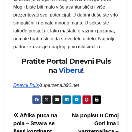
Mogli biste biti malo više avanturistički i više
prezentovati svoj potencijal. U dubini duše ste vrlo
simpatični i nemate mnogo mana. U seksu ste
takođe prosječni. Iako maštate o raznim pozama,
nemate hrabrosti to da srovedete u delo. Najbolji
partner za vas je onaj koji prvo istušira lice.
Pratite Portal Dnevni Puls
na
Viberu
!
Dnevni Puls
/superzena.b92.net
Kretanje
Afrika puca na
Na popisu u Crnoj
pola – Stvara se
Gori ima i
članka
šesti kontinent
vanzemaljaca –