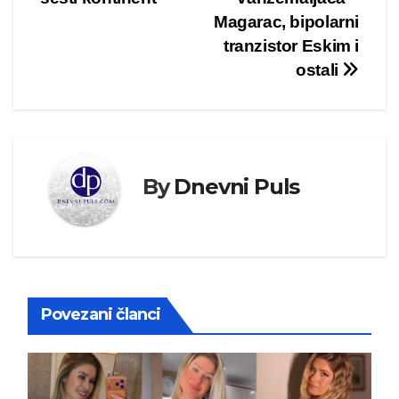
Magarac, bipolarni
tranzistor Eskim i
ostali
By
Dnevni Puls
Povezani članci