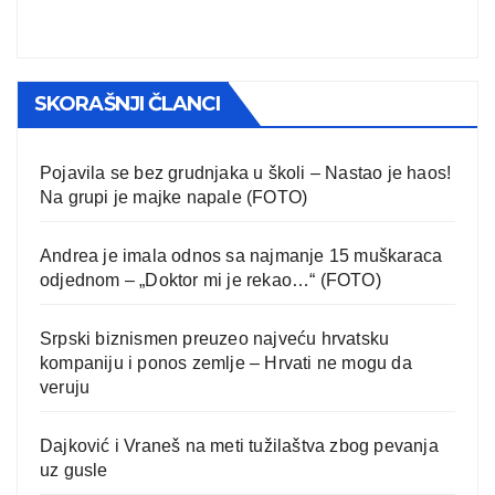
SKORAŠNJI ČLANCI
Pojavila se bez grudnjaka u školi – Nastao je haos!
Na grupi je majke napale (FOTO)
Andrea je imala odnos sa najmanje 15 muškaraca
odjednom – „Doktor mi je rekao…“ (FOTO)
Srpski biznismen preuzeo najveću hrvatsku
kompaniju i ponos zemlje – Hrvati ne mogu da
veruju
Dajković i Vraneš na meti tužilaštva zbog pevanja
uz gusle