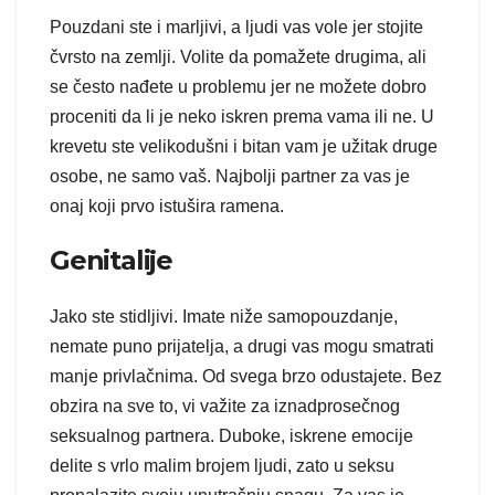
Pouzdani ste i marljivi, a ljudi vas vole jer stojite
čvrsto na zemlji. Volite da pomažete drugima, ali
se često nađete u problemu jer ne možete dobro
proceniti da li je neko iskren prema vama ili ne. U
krevetu ste velikodušni i bitan vam je užitak druge
osobe, ne samo vaš. Najbolji partner za vas je
onaj koji prvo istušira ramena.
Genitalije
Jako ste stidljivi. Imate niže samopouzdanje,
nemate puno prijatelja, a drugi vas mogu smatrati
manje privlačnima. Od svega brzo odustajete. Bez
obzira na sve to, vi važite za iznadprosečnog
seksualnog partnera. Duboke, iskrene emocije
delite s vrlo malim brojem ljudi, zato u seksu