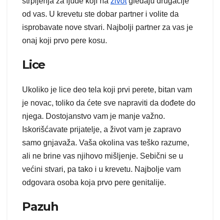
strpljenja za ljude koji na
život
gledaju drugačije
od vas. U krevetu ste dobar partner i volite da
isprobavate nove stvari. Najbolji partner za vas je
onaj koji prvo pere kosu.
Lice
Ukoliko je lice deo tela koji prvi perete, bitan vam
je novac, toliko da ćete sve napraviti da dođete do
njega. Dostojanstvo vam je manje važno.
Iskorišćavate prijatelje, a život vam je zapravo
samo gnjavaža. Vaša okolina vas teško razume,
ali ne brine vas njihovo mišljenje. Sebični se u
većini stvari, pa tako i u krevetu. Najbolje vam
odgovara osoba koja prvo pere genitalije.
Pazuh