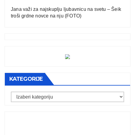
Jana važi za najskuplju ljubavnicu na svetu – Šeik
troši grdne novce na nju (FOTO)
KATEGORIJE
Kategorije