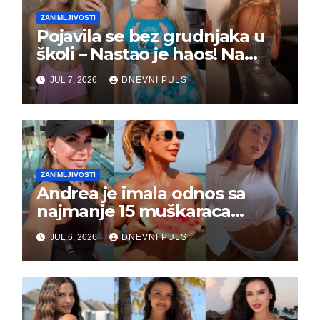
ZANIMLJIVOSTI
Pojavila se bez grudnjaka u
školi – Nastao je haos! Na
grupi je majke napale (FOTO)
JUL 7, 2026
DNEVNI PULS
ZANIMLJIVOSTI
Andrea je imala odnos sa
najmanje 15 muškaraca
odjednom – „Doktor mi je
JUL 6, 2026
DNEVNI PULS
rekao…“ (FOTO)