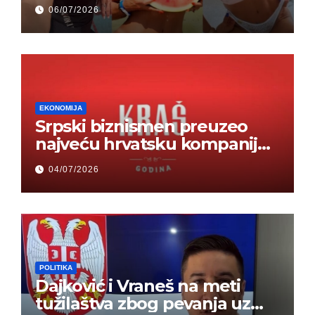
odjednom – „Doktor mi je
06/07/2026
rekao…“ (FOTO)
EKONOMIJA
Srpski biznismen preuzeo
najveću hrvatsku kompaniju i
ponos zemlje – Hrvati ne
04/07/2026
mogu da veruju
POLITIKA
Dajković i Vraneš na meti
tužilaštva zbog pevanja uz