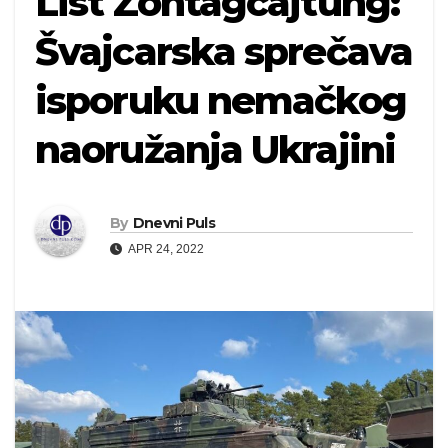
List Zontagcajtung:
Švajcarska sprečava
isporuku nemačkog
naoružanja Ukrajini
By
Dnevni Puls
APR 24, 2022