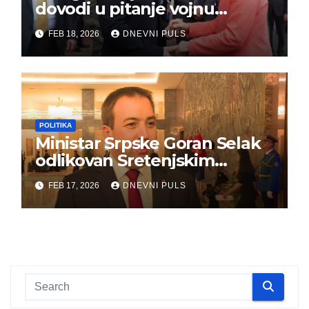
dovodi u pitanje vojnu
pomoć Kijevu – Vojna pomoć
FEB 18, 2026
DNEVNI PULS
skrenula sa puta!
POLITIKA
Ministar Srpske Goran Selak
odlikovan Sretenjskim
ordenom
FEB 17, 2026
DNEVNI PULS