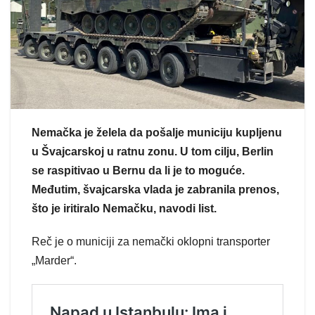
Nemačka je želela da pošalje municiju kupljenu
u Švajcarskoj u ratnu zonu. U tom cilju, Berlin
se raspitivao u Bernu da li je to moguće.
Međutim, švajcarska vlada je zabranila prenos,
što je iritiralo Nemačku, navodi list.
Reč je o municiji za nemački oklopni transporter
„Marder“.