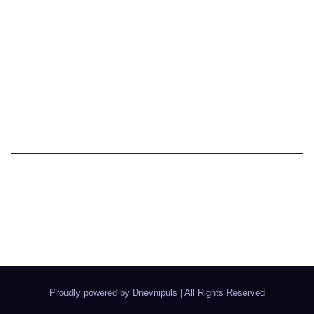
Dnevni Puls
Najbitnije dnevne informacije
Proudly powered by Dnevnipuls
|
All Rights Reserved