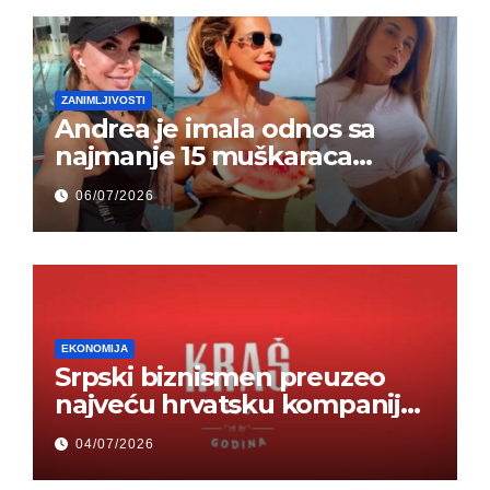
ZANIMLJIVOSTI
Andrea je imala odnos sa
najmanje 15 muškaraca
odjednom – „Doktor mi je
06/07/2026
rekao…“ (FOTO)
EKONOMIJA
Srpski biznismen preuzeo
najveću hrvatsku kompaniju i
ponos zemlje – Hrvati ne
04/07/2026
mogu da veruju