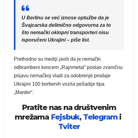
U Berlinu se već iznose optužbe da je
Švajcarska delimično odgovorna za to
što nemački oklopni transporteri nisu
isporučeni Ukrajini – piše list.
Prethodno su mediji javili da je nemački
odbrambeni koncern „Rajnmetal“ poslao zvaničnu
prijavu nemačkoj vladi za odobrenje prodaje
Ukrajini 100 borbenih vozila pešadije tipa
„Marder“.
Pratite nas na društvenim
mrežama
Fejsbuk
,
Telegram
i
Tviter