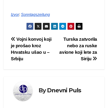
Izvor
:
Sonntagszeitung
Kretanje
Vojni konvoj koji
Turska zatvorila
je prošao kroz
nebo za ruske
članka
Hrvatsku ušao u –
avione koji lete za
Srbiju
Siriju
By
Dnevni Puls