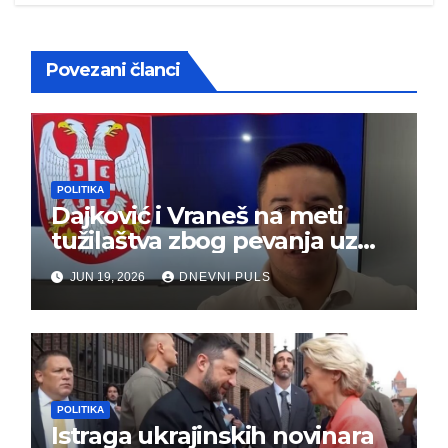
Povezani članci
POLITIKA
Dajković i Vraneš na meti
tužilaštva zbog pevanja uz
gusle
JUN 19, 2026
DNEVNI PULS
POLITIKA
Istraga ukrajinskih novinara