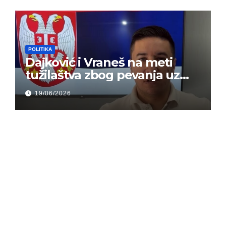
POLITIKA
Dajković i Vraneš na meti
tužilaštva zbog pevanja uz
gusle
19/06/2026