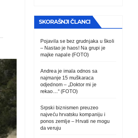
SKORAŠNJI ČLANCI
Pojavila se bez grudnjaka u školi
– Nastao je haos! Na grupi je
majke napale (FOTO)
Andrea je imala odnos sa
najmanje 15 muškaraca
odjednom – „Doktor mi je
rekao…“ (FOTO)
Srpski biznismen preuzeo
najveću hrvatsku kompaniju i
ponos zemlje – Hrvati ne mogu
da veruju