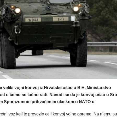
je veliki vojni konvoj iz Hrvatske ušao u BiH, Ministarstvo
st o čemu se tačno radi. Navodi se da je konvoj ušao u Srbi
sanim Sporazumom prihvaćenim ulaskom u NATO-u.
etni voz koji je prevozio celi konvoj vojne opreme. Na njemu su