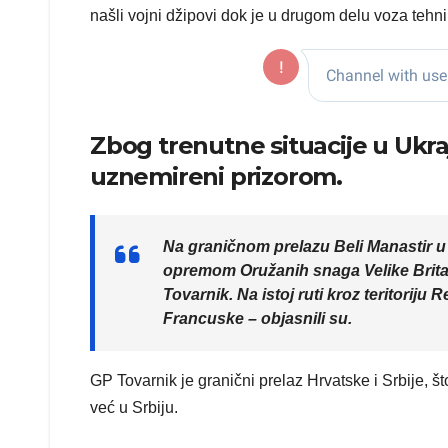
našli vojni džipovi dok je u drugom delu voza tehn
Zbog trenutne situacije u Ukraji
uznemireni prizorom.
Na graničnom prelazu Beli Manastir u
opremom Oružanih snaga Velike Britani
Tovarnik. Na istoj ruti kroz teritori
Francuske – objasnili su.
GP Tovarnik je granični prelaz Hrvatske i Srbije, š
već u Srbiju.