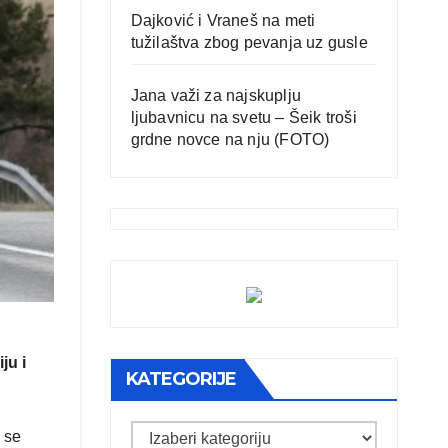
Dajković i Vraneš na meti
tužilaštva zbog pevanja uz gusle
Jana važi za najskuplju
ljubavnicu na svetu – Šeik troši
grdne novce na nju (FOTO)
ju i
KATEGORIJE
Kategorije
 se