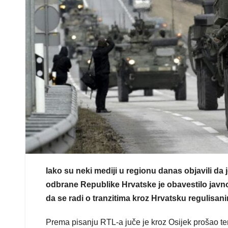
Iako su neki mediji u regionu danas objavili da 
odbrane Republike Hrvatske je obavestilo javno
da se radi o tranzitima kroz Hrvatsku reguli
Prema pisanju RTL-a juče je kroz Osijek prošao ter