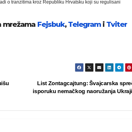
adi o tranzitima kroz Republiku Hrvatsku koji su regulisani
im mrežama
Fejsbuk
,
Telegram
i
Tviter
uišu
List Zontagcajtung: Švajcarska spr
isporuku nemačkog naoružanja Ukraj