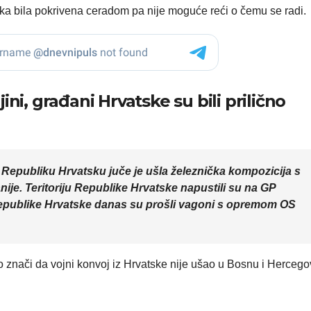
ika bila pokrivena ceradom pa nije moguće reći o čemu se radi.
ni, građani Hrvatske su bili prilično
 Republiku Hrvatsku juče je ušla železnička kompozicija s
je. Teritoriju Republike Hrvatske napustili su na GP
ju Republike Hrvatske danas su prošli vagoni s opremom OS
to znači da vojni konvoj iz Hrvatske nije ušao u Bosnu i Hercego