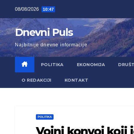
Skip
08/08/2026
10:47
to
content
Dnevni Puls
Najbitnije dnevne informacije
POLITIKA
EKONOMIJA
DRUŠ
O REDAKCIJI
KONTAKT
POLITIKA
Vojni konvoj koji