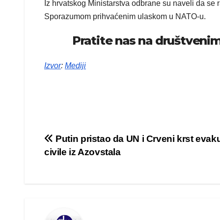
Iz hrvatskog Ministarstva odbrane su naveli da se r
Sporazumom prihvaćenim ulaskom u NATO-u.
Pratite nas na društven
Izvor
:
Mediji
Kretanje
Putin pristao da UN i Crveni krst evak
civile iz Azovstala
članka