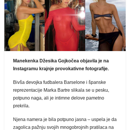
Manekenka Džesika Gojkočea objavila je na
Instagramu krajnje provokativne fotografije.
Bivša devojka fudbalera Barselone i španske
reprezentacije Marka Bartre slikala se u pesku,
potpuno naga, ali je intimne delove pametno
prekrila.
Njena namera je bila potpuno jasna – uspela je da
zagolica pažnju svojih mnogobrojnih pratilaca na