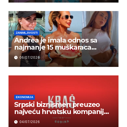
ZANIMLJIVOSTI
Andrea je imala odnos sa
najmanje 15 muškaraca
odjednom – „Doktor mi je
06/07/2026
rekao…“ (FOTO)
EKONOMIJA
Srpski biznismen preuzeo
najveću hrvatsku kompaniju i
ponos zemlje – Hrvati ne
04/07/2026
mogu da veruju