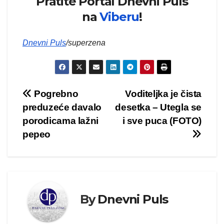
Pratite Portal Dnevni Puls
na
Viberu
!
Dnevni Puls
/superzena
Kretanje
Pogrebno
Voditeljka je čista
preduzeće davalo
desetka – Utegla se
članka
porodicama lažni
i sve puca (FOTO)
pepeo
By
Dnevni Puls