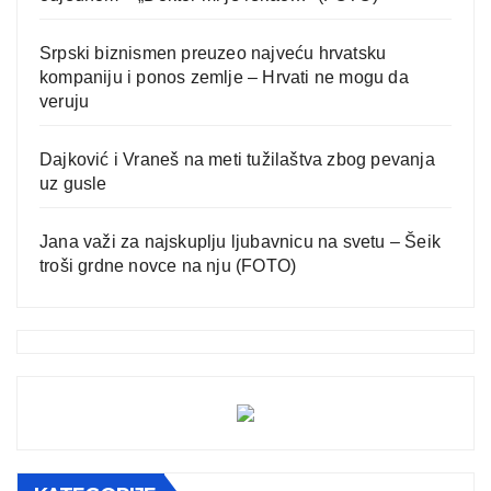
Srpski biznismen preuzeo najveću hrvatsku
kompaniju i ponos zemlje – Hrvati ne mogu da
veruju
Dajković i Vraneš na meti tužilaštva zbog pevanja
uz gusle
Jana važi za najskuplju ljubavnicu na svetu – Šeik
troši grdne novce na nju (FOTO)