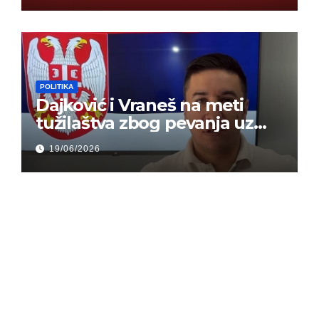
POLITIKA
Dajković i Vraneš na meti
tužilaštva zbog pevanja uz
gusle
19/06/2026