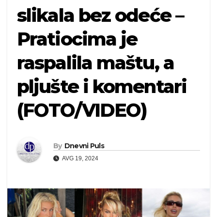
slikala bez odeće –
Pratiocima je
raspalila maštu, a
pljušte i komentari
(FOTO/VIDEO)
By
Dnevni Puls
AVG 19, 2024