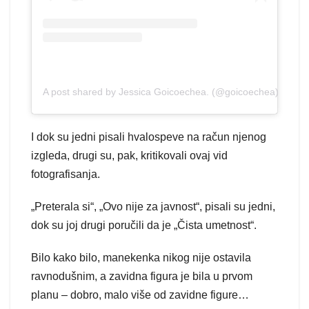
A post shared by Jessica Goicoechea. (@goicoechea)
I dok su jedni pisali hvalospeve na račun njenog
izgleda, drugi su, pak, kritikovali ovaj vid
fotografisanja.
„Preterala si“, „Ovo nije za javnost“, pisali su jedni,
dok su joj drugi poručili da je „Čista umetnost“.
Bilo kako bilo, manekenka nikog nije ostavila
ravnodušnim, a zavidna figura je bila u prvom
planu – dobro, malo više od zavidne figure…