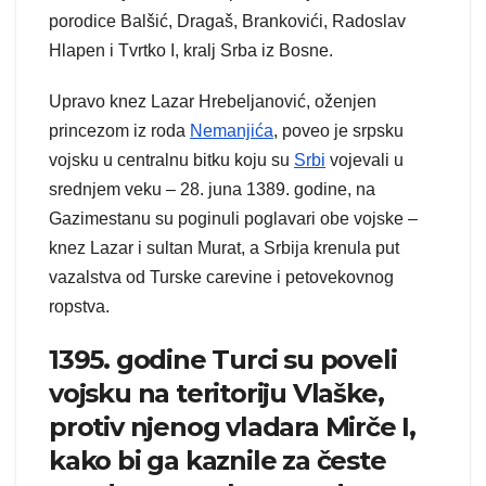
porodice Balšić, Dragaš, Brankovići, Radoslav
Hlapen i Tvrtko I, kralj Srba iz Bosne.
Upravo knez Lazar Hrebeljanović, oženjen
princezom iz roda
Nemanjića
, poveo je srpsku
vojsku u centralnu bitku koju su
Srbi
vojevali u
srednjem veku – 28. juna 1389. godine, na
Gazimestanu su poginuli poglavari obe vojske –
knez Lazar i sultan Murat, a Srbija krenula put
vazalstva od Turske carevine i petovekovnog
ropstva.
1395. godine Turci su poveli
vojsku na teritoriju Vlaške,
protiv njenog vladara Mirče I,
kako bi ga kaznile za česte