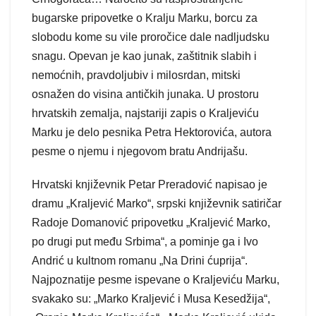
bugarske pripovetke o Kralju Marku, borcu za
slobodu kome su vile proročice dale nadljudsku
snagu. Opevan je kao junak, zaštitnik slabih i
nemoćnih, pravdoljubiv i milosrdan, mitski
osnažen do visina antičkih junaka. U prostoru
hrvatskih zemalja, najstariji zapis o Kraljeviću
Marku je delo pesnika Petra Hektorovića, autora
pesme o njemu i njegovom bratu Andrijašu.
Hrvatski književnik Petar Preradović napisao je
dramu „Kraljević Marko“, srpski književnik satiričar
Radoje Domanović pripovetku „Kraljević Marko,
po drugi put među Srbima“, a pominje ga i Ivo
Andrić u kultnom romanu „Na Drini ćuprija“.
Najpoznatije pesme ispevane o Kraljeviću Marku,
svakako su: „Marko Kraljević i Musa Kesedžija“,