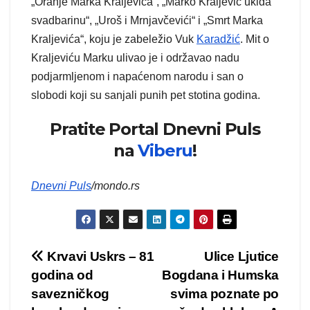
„Oranje Marka Kraljevića“, „Marko Kraljević ukida
svadbarinu“, „Uroš i Mrnjavčevići“ i „Smrt Marka
Kraljevića“, koju je zabeležio Vuk
Karadžić
. Mit o
Kraljeviću Marku ulivao je i održavao nadu
podjarmljenom i napaćenom narodu i san o
slobodi koji su sanjali punih pet stotina godina.
Pratite Portal Dnevni Puls
na
Viberu
!
Dnevni Puls
/mondo.rs
Kretanje
Krvavi Uskrs – 81
Ulice Ljutice
godina od
Bogdana i Humska
članka
savezničkog
svima poznate po