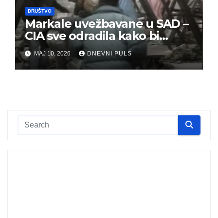
DRUŠTVO
Markale uvežbavane u SAD –
CIA sve odradila kako bi
optužili Srbe
MAJ 10, 2026
DNEVNI PULS