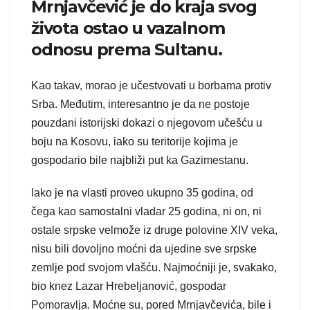
Mrnjavčević je do kraja svog
života ostao u vazalnom
odnosu prema Sultanu.
Kao takav, morao je učestvovati u borbama protiv
Srba. Međutim, interesantno je da ne postoje
pouzdani istorijski dokazi o njegovom učešću u
boju na Kosovu, iako su teritorije kojima je
gospodario bile najbliži put ka Gazimestanu.
Iako je na vlasti proveo ukupno 35 godina, od
čega kao samostalni vladar 25 godina, ni on, ni
ostale srpske velmože iz druge polovine XIV veka,
nisu bili dovoljno moćni da ujedine sve srpske
zemlje pod svojom vlašću. Najmoćniji je, svakako,
bio knez Lazar Hrebeljanović, gospodar
Pomoravlja. Moćne su, pored Mrnjavčevića, bile i