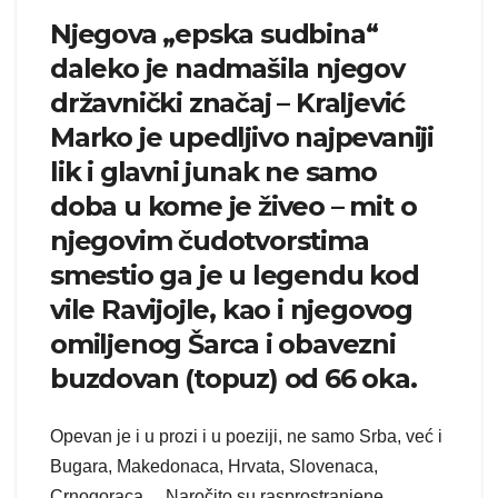
Njegova „epska sudbina“
daleko je nadmašila njegov
državnički značaj – Kraljević
Marko je upedljivo najpevaniji
lik i glavni junak ne samo
doba u kome je živeo – mit o
njegovim čudotvorstima
smestio ga je u legendu kod
vile Ravijojle, kao i njegovog
omiljenog Šarca i obavezni
buzdovan (topuz) od 66 oka.
Opevan je i u prozi i u poeziji, ne samo Srba, već i
Bugara, Makedonaca, Hrvata, Slovenaca,
Crnogoraca… Naročito su rasprostranjene