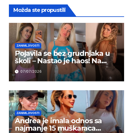
Možda ste propustili
ZANIMLJIVOSTI
Pojavila se bez grudnjaka u
školi – Nastao je haos! Na
grupi je majke napale (FOTO)
07/07/2026
ZANIMLJIVOSTI
Andrea je imala odnos sa
najmanje 15 muškaraca