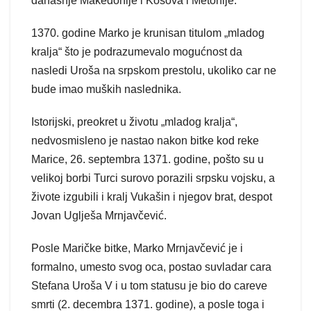
današnje Makedonije i Kosova i Metohije.
1370. godine Marko je krunisan titulom „mladog
kralja“ što je podrazumevalo mogućnost da
nasledi Uroša na srpskom prestolu, ukoliko car ne
bude imao muških naslednika.
Istorijski, preokret u životu „mladog kralja“,
nedvosmisleno je nastao nakon bitke kod reke
Marice, 26. septembra 1371. godine, pošto su u
velikoj borbi Turci surovo porazili srpsku vojsku, a
živote izgubili i kralj Vukašin i njegov brat, despot
Jovan Uglješa Mrnjavčević.
Posle Maričke bitke, Marko Mrnjavčević je i
formalno, umesto svog oca, postao suvladar cara
Stefana Uroša V i u tom statusu je bio do careve
smrti (2. decembra 1371. godine), a posle toga i