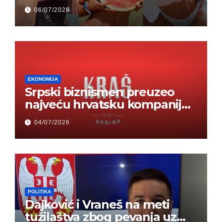
odjednom – „Doktor mi je
06/07/2026
rekao…“ (FOTO)
EKONOMIJA
Srpski biznismen preuzeo
najveću hrvatsku kompaniju i
ponos zemlje – Hrvati ne
04/07/2026
mogu da veruju
POLITIKA
Dajković i Vraneš na meti
tužilaštva zbog pevanja uz