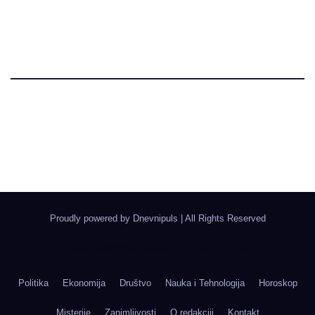
Dnevni Puls
Najbitnije dnevne informacije
Proudly powered by Dnevnipuls
|
All Rights Reserved
Izrada Wordpress Sajtova, Novi Sad | Boegrad
Politika
Ekonomija
Društvo
Nauka i Tehnologija
Horoskop
Misterije
Zanimljivosti
O redakciji
Kontakt