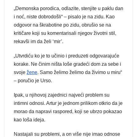
„Demonska porodica, odlazite, stenjite u paklu dan
i noć, niste dobrodošli“ – pisalo je na zidu. Kao
odgovor na škrabotine po zidu, obrušio se na
kritičare koji su komentarisali njegov životni stil,
rekavši im da želi ‘mir’.
„Utvrdiću ko je to učinio i preduzeti odgovarajuće
korake. Ne činim ništa loše gradeći dom za sebe i
svoje
žene
. Samo želimo želimo da živimo u miru“
– poručio je Urso.
Ipak, u njihovoj zajednici najveći problem su
intimni odnosi. Artur je jednom prilikom otkrio da je
morao da napravi raspored, koji se ubrzo pokazao
kao loša ideja.
Nastajali su problemi, a on više nije imao odnose