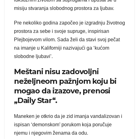
misiju stvaranja slobodnog prostora za ljubav.
Pre nekoliko godina započeo je izgradnju životnog
prostora za sebe i svoje supruge, inspirisan
Plejbojevom vilom. Sada želi da stavi svoj pečat
na imanje u Kaliforniji nazivajući ga ‘kućom
slobodne ljubavi’.
Meštani nisu zadovoljni
neželjneom pažnjom koju bi
mogao da izazove, prenosi
„Daily Star“.
Maneken je otkrio da je zid imanja vandalizovan i
ispisan ‘demonskom’ porukom koja poručuje
njemu i njegovim ženama da odu.