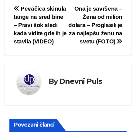
Kretanje
Pevačica skinula
Ona je savršena –
tange na sred bine
Žena od milion
članka
– Pravi šok sledi
dolara – Proglasili je
kada vidite gde ih je
za najlepšu ženu na
stavila (VIDEO)
svetu (FOTO)
By
Dnevni Puls
Povezani članci