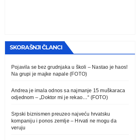
SKORAŠNJI ČLANCI
Pojavila se bez grudnjaka u školi – Nastao je haos!
Na grupi je majke napale (FOTO)
Andrea je imala odnos sa najmanje 15 muškaraca
odjednom – „Doktor mi je rekao…“ (FOTO)
Srpski biznismen preuzeo najveću hrvatsku
kompaniju i ponos zemlje – Hrvati ne mogu da
veruju