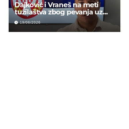
Dajković i Vraneš na meti
tužilaštva zbog pevanja uz
gusle
19/06/2026