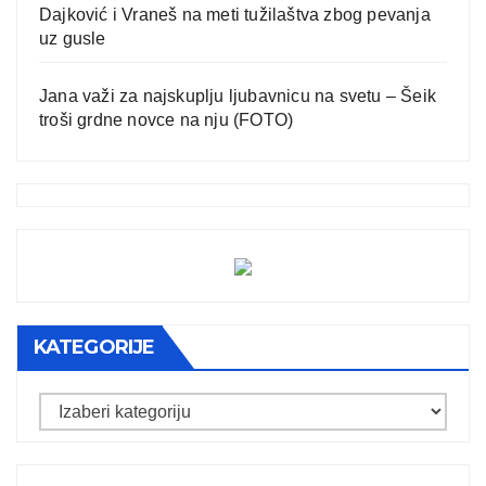
Dajković i Vraneš na meti tužilaštva zbog pevanja
uz gusle
Jana važi za najskuplju ljubavnicu na svetu – Šeik
troši grdne novce na nju (FOTO)
KATEGORIJE
Kategorije