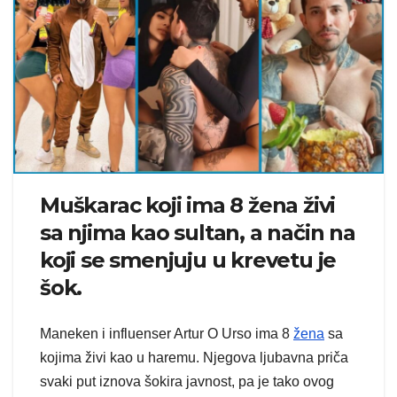
Muškarac koji ima 8 žena živi
sa njima kao sultan, a način na
koji se smenjuju u krevetu je
šok.
Maneken i influenser Artur O Urso ima 8
žena
sa
kojima živi kao u haremu. Njegova ljubavna priča
svaki put iznova šokira javnost, pa je tako ovog