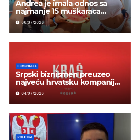
Andrea je imala odnos sa
najmanje 15 muškaraca
odjednom – „Doktor mi je
06/07/2026
rekao…“ (FOTO)
EKONOMIJA
Srpski biznismen preuzeo
najveću hrvatsku kompaniju i
ponos zemlje – Hrvati ne
04/07/2026
mogu da veruju
POLITIKA