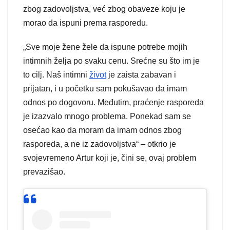
zbog zadovoljstva, već zbog obaveze koju je
morao da ispuni prema rasporedu.
„Sve moje žene žele da ispune potrebe mojih
intimnih želja po svaku cenu. Srećne su što im je
to cilj. Naš intimni
život
je zaista zabavan i
prijatan, i u početku sam pokušavao da imam
odnos po dogovoru. Međutim, praćenje rasporeda
je izazvalo mnogo problema. Ponekad sam se
osećao kao da moram da imam odnos zbog
rasporeda, a ne iz zadovoljstva“ – otkrio je
svojevremeno Artur koji je, čini se, ovaj problem
prevazišao.