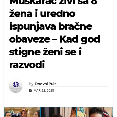
Muškarac živi sa 8
žena i uredno
ispunjava bračne
obaveze – Kad god
stigne ženi se i
razvodi
By
Dnevni Puls
MAR 22, 2025