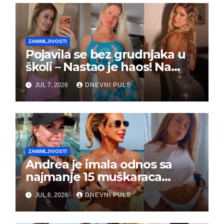
ZANIMLJIVOSTI
Pojavila se bez grudnjaka u
školi – Nastao je haos! Na
grupi je majke napale (FOTO)
JUL 7, 2026
DNEVNI PULS
ZANIMLJIVOSTI
Andrea je imala odnos sa
najmanje 15 muškaraca
odjednom – „Doktor mi je
JUL 6, 2026
DNEVNI PULS
rekao…“ (FOTO)