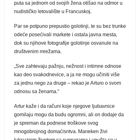
puta sa jednom od svojih žena otišao na odmor u
nudističko letovalište u Francuskoj.
Par se potpuno prepustio golotinji, te su bez trunke
odeće posećivali markete i ostala javna mesta,
dok su njihove fotografije golotinje osvanule na
društvenim mrežama.
„Sve zahtevaju pažnju, nežnost i intimne odnose
kao deo svakodnevice, a ja ne mogu učiniti više
za jednu nego za druge – rekao je Arturo o svom
odnosu sa ženama.“
Artur kaže i da računi koje njegove ljubavnice
gomilaju mogu da budu ogromni, ali on dodaje da
je spreman da podnese troškove svog
mnogobrojnog domaćisntva. Maneken živi
luksuznim životom sa suprugama i upušta se u